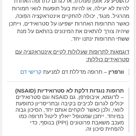
להשפיע על אופן פעולתו, או לגרום לתרופה האחרת
להיות לא יעילה, או להיות בעל תופעות לוואי חמורות
מהרגיל. מנגד, יכולה להתקיים אינטראקציה הפוכה,
כאשר התרופות האחרות ישפיעו על סטרואידים, וייתכן
שיהיה צורך להתאים את המינונים בהתאם על מנת
ששתי התרופות ינתנו יחד.
דוגמאות לתרופות שעלולות לקיים אינטראקציה עם
סטרואידים כוללות:
וורפרין
– תרופה מדללת דם למניעת
קרישי דם
תרופות נוגדות דלקת לא סטרואידיות (
NSAID
)
– לדוגמא, איבופרפן. גם NSAID וגם סטרואידים
יכולים לגרום לכיבים בקיבה ובתריסריון כתופעת
לוואי, ולכן כאשר לוקחים אותם יחד, הסיכון גבוה
במיוחד. ייתכן שמטופל ייאלץ ליטול תרופה כמו
מעכב משאבת פרוטונים (PPI) בנוסף, כדי
להפחית סיכון זה.