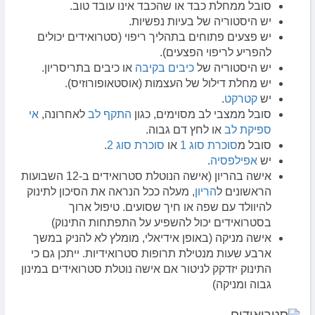
סובל ממחלת כבד או שהכבד אינו עובד טוב.
יש היסטוריה של בעיות נפשיות.
יש פצעים פתוחים בתהליך ריפוי (סטרואידים יכולים
להפריע לריפוי הפצעים).
יש היסטוריה של
כיבים בקיבה
או כיבים בתריסריון.
יש מחלת דילול של העצמות (אוסטאופורוזיס).
יש
קטרקט
.
סובל ממצבי לב מסוימים, כגון
התקף לב
לאחרונה,
אי
ספיקת לב
או לחץ דם גבוה.
סובל מ
סוכרת סוג 1
או
סוכרת סוג 2
.
יש
אפילפסיה
.
אישה בהריון (אישה הנוטלת סטרואידים ב-12 השבועות
הראשונים ל
הריון
, מעלה ככל הנראה את הסיכון לתינוק
להיוולד עם שפה או חיך שסועים. טיפול ארוך
בסטרואידים יכול להשפיע על התפתחות התינוק)
אישה מניקה (באופן אידיאלי, מומלץ לא להניק במשך
ארבע שעות מנטילת תרופות סטרואידיות. ייתכן גם כי
התינוק יזדקק לניטור אם אישה נוטלת סטרואידים במינון
גבוה ומניקה)