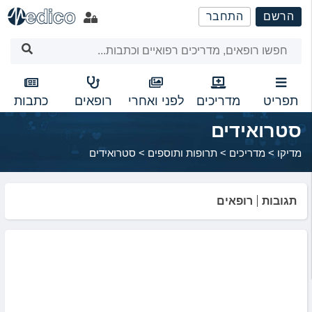
שִׂים
הרשם
התחבר
לֵב:
בְּאֲתָר
זֶה
מֻפְעֶלֶת
מַעֲרֶכֶת
נָגִישׁ
תפריט
מדריכים
לפני ואחרי
רופאים
כתבות
בִּקְלִיק
סטרואידים
הַמְּסַיַּעַת
לִנְגִישׁוּת
מדיקו
>
מדריכים
>
תרופות ותוספים
>
סטרואידים
הָאֲתָר.
תגובות
רופאים