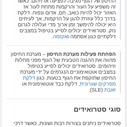
החיסון של הגוף מגיבה לפציעה או זיהום. כאשר
זה משפיע על העור והרקמות מתחת לעור אז
האזור יכול להיות כואב, חם, אדום ונפוח. דלקת
בדרך כלל עוזרת להגן על הרקמות, אך לעיתים
היא יכולה להימשך זמן ארוך מדי ועלולה לגרום
נזק. סטרואידים יכולים לסייע בטיפול במצבים
דלקתיים כגון אסתמה ו
אקזמה
.
הפחתת פעילות מערכת החיסון
– מערכת החיסון
מהווה את ההגנה הטבעית של הגוף מפני מחלות
וזיהומים. סטרואידים יכולים לסייע בטיפול
במצבים אוטואימוניים הנגרמים על ידי מערכת
החיסון שתוקפת את הגוף בטעות, כגון
דלקת
מפרקים שגרונית
, דלקת כבד אוטואימונית או
זאבת
(SLE).
סוגי סטרואידים
סטרואידים ניתנים בצורות רבות ושונות, כאשר דרכי