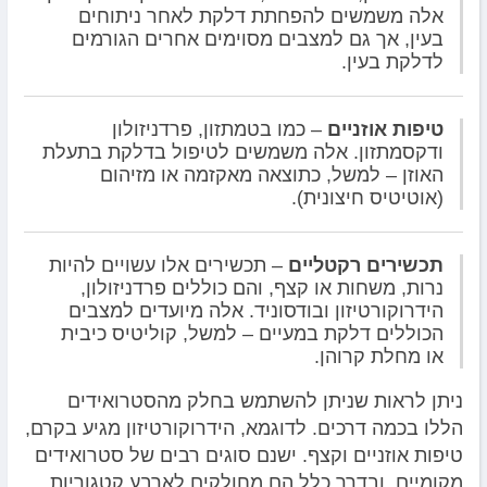
אלה משמשים להפחתת דלקת לאחר ניתוחים
בעין, אך גם למצבים מסוימים אחרים הגורמים
לדלקת בעין.
טיפות אוזניים
– כמו בטמתזון, פרדניזולון
ודקסמתזון. אלה משמשים לטיפול בדלקת בתעלת
האוזן – למשל, כתוצאה מאקזמה או מזיהום
(אוטיטיס חיצונית).
תכשירים רקטליים
– תכשירים אלו עשויים להיות
נרות, משחות או קצף, והם כוללים פרדניזולון,
הידרוקורטיזון ובודסוניד. אלה מיועדים למצבים
הכוללים דלקת במעיים – למשל, קוליטיס כיבית
או מחלת קרוהן.
ניתן לראות שניתן להשתמש בחלק מהסטרואידים
הללו בכמה דרכים. לדוגמא, הידרוקורטיזון מגיע בקרם,
טיפות אוזניים וקצף. ישנם סוגים רבים של סטרואידים
מקומיים, ובדרך כלל הם מחולקים לארבע קטגוריות