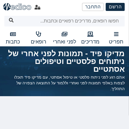
שִׂים
הרשם
התחבר
לֵב:
בְּאֲתָר
זֶה
מֻפְעֶלֶת
מַעֲרֶכֶת
נָגִישׁ
תפריט
מדריכים
לפני ואחרי
רופאים
כתבות
בִּקְלִיק
מדיקו פיד - תמונות לפני אחרי של
הַמְּסַיַּעַת
ניתוחים פלסטיים וטיפולים
לִנְגִישׁוּת
הָאֲתָר.
אסתטיים
אתם רגע לפני ניתוח פלסטי או טיפול אסתטי, עם מדיקו פיד תוכלו
לצפות באלפי תמונות לפני ואחרי וללמוד על התוצאה הצפויה של
התהליך.