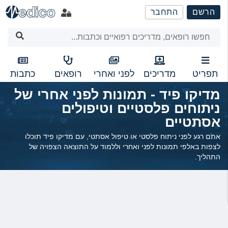
שִׂים
הרשם
התחבר
לֵב:
בְּאֲתָר
זֶה
מֻפְעֶלֶת
מַעֲרֶכֶת
נָגִישׁ
תפריט
מדריכים
לפני ואחרי
רופאים
כתבות
בִּקְלִיק
מדיקו פיד - תמונות לפני אחרי של
הַמְּסַיַּעַת
ניתוחים פלסטיים וטיפולים
לִנְגִישׁוּת
הָאֲתָר.
אסתטיים
אתם רגע לפני ניתוח פלסטי או טיפול אסתטי, עם מדיקו פיד תוכלו
לצפות באלפי תמונות לפני ואחרי וללמוד על התוצאה הצפויה של
התהליך.