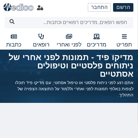
שִׂים
הרשם
התחבר
לֵב:
בְּאֲתָר
זֶה
מֻפְעֶלֶת
מַעֲרֶכֶת
נָגִישׁ
תפריט
מדריכים
לפני ואחרי
רופאים
כתבות
בִּקְלִיק
מדיקו פיד - תמונות לפני אחרי של
הַמְּסַיַּעַת
ניתוחים פלסטיים וטיפולים
לִנְגִישׁוּת
הָאֲתָר.
אסתטיים
אתם רגע לפני ניתוח פלסטי או טיפול אסתטי, עם מדיקו פיד תוכלו
לצפות באלפי תמונות לפני ואחרי וללמוד על התוצאה הצפויה של
התהליך.