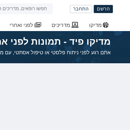
שִׂים
חיפוש
הרשם
התחבר
לֵב:
בְּאֲתָר
באתר
זֶה
מדיקו
מדריכים
לפני ואחרי
מֻפְעֶלֶת
מַעֲרֶכֶת
מדיקו פיד - תמונות לפני א
נָגִישׁ
בִּקְלִיק
אתם רגע לפני ניתוח פלסטי או טיפול אסתטי, עם מד
הַמְּסַיַּעַת
לִנְגִישׁוּת
הָאֲתָר.
לְחַץ
Control-
F11
לְהַתְאָמַת
הָאֲתָר
לְעִוְורִים
הַמִּשְׁתַּמְּשִׁים
בְּתוֹכְנַת
קוֹרֵא־מָסָךְ;