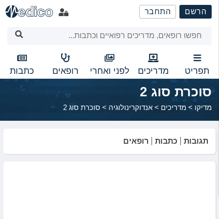
שִׂים
הרשם
התחבר
לֵב:
בְּאֲתָר
זֶה
מֻפְעֶלֶת
מַעֲרֶכֶת
נָגִישׁ
תפריט
מדריכים
לפני ואחרי
רופאים
כתבות
בִּקְלִיק
סוכרת סוג 2
הַמְּסַיַּעַת
לִנְגִישׁוּת
מדיקו
>
מדריכים
>
אנדוקרינולוגיה
>
סוכרת סוג 2
הָאֲתָר.
תגובות
כתבות
רופאים