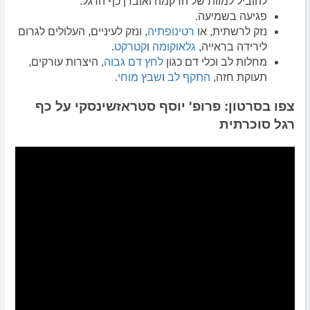
להוביל למוות של הרקמה ואובדן כף הרגל.
פגיעה בשמיעה.
נזק לרשתית, או
רטינופתיה
, ונזק לעיניים, העלולים לגרום
לירידה בראייה,
גלאוקומה
ו
קטרקט
.
מחלות לב וכלי דם כגון
לחץ דם גבוה
, היצרות עורקים,
תעוקת חזה,
התקף לב
ו
שבץ מוחי
.
צפו בסרטון: פרופ' יוסף סטראזשינסקי על כף
רגל סוכרתית