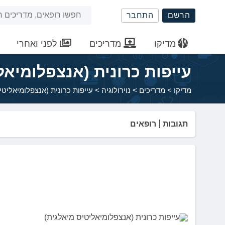
שִׂים
חיפוש
הרשם
התחבר
לֵב:
בְּאֲתָר
באתר
זֶה
מדיקו
מדריכים
לפני ואחרי
מֻפְעֶלֶת
מַעֲרֶכֶת
עייפות כרונית (אנצפלומיאל
נָגִישׁ
בִּקְלִיק
מדיקו
>
מדריכים
>
נוירולוגיה
>
עייפות כרונית (אנצפלומיאליטי
הַמְּסַיַּעַת
לִנְגִישׁוּת
הָאֲתָר.
תגובות
רופאים
לְחַץ
Control-
F11
לְהַתְאָמַת
הָאֲתָר
לְעִוְורִים
הַמִּשְׁתַּמְּשִׁים
בְּתוֹכְנַת
קוֹרֵא־מָסָךְ;