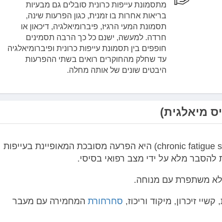
מתסמונת עייפות כרונית סובלים גם מבעיות
בריאות אחרות בו זמנית, כגון הפרעות שינה,
תסמונת המעי הרגיז, פיברומיאלגיה, דיכאון או
חרדה. למעשה, ישנם כל כך הרבה תסמינים
חופפים בין תסמונת עייפות כרונית ופיברומיאלגיה
עד שחלק מהחוקרים רואים בשתי ההפרעות
היבטים שונים של אותה מחלה.
יס מיאלגית)
עייפות כרונית או תסמונת עייפות כרונית (chronic fatigue syndrome) היא הפרעה מסובכת המאופיינת בעייפות
 להסבר מלא על ידי מצב רפואי בסיסי.
 לא משתפרת עם מנוחה.
שיי זיכרון, מיקוד וריכוז,
סחרחורת
המחמירה עם מעבר