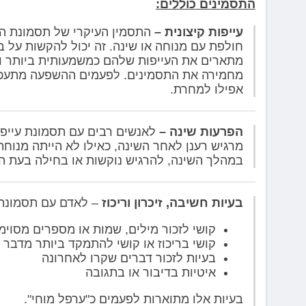
התסמינים כוללים:
עייפות קיצונית –
התסמין העיקרי של תסמונת העיי
חולפת עם מנוחה או שינה. זה יכול להקשות על בי
מתארים את העייפות שלהם כמשמעותית ביותר ושו
מחמירה את התסמינים. לפעמים ההשפעה מתעכבת 
אפילו למחרת.
הפרעות שינה –
לאנשים רבים עם תסמונת עייפות
מרגיש רענן לאחר השינה, כאילו לא הייתה מנוחת
במהלך השינה, להרגיש נוקשות או בחילה בעת היק
בעיות חשיבה, זיכרון וריכוז
– לאדם עם תסמונת ה
קושי לזכור מילים, שמות או מספרים מסוימ
קושי בריכוז או קושי להתמקד ביותר מדבר 
בעיות לזכור דברים שקרו לאחרונה
איטיות בדיבור או בתגובה
בעיות אלו מתוארות לפעמים כ"ערפל מוחי".