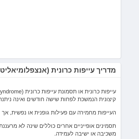
לְחַץ
Control-
F10
לִפְתִיחַת
תַּפְרִיט
נְגִישׁוּת.
מדריך עייפות כרונית (אנצפלומיאליט
קיצונית הנמשכת לפחות שישה חודשים ואינה ניתנת
העייפות מחמירה עם פעילות גופנית או נפשית, אך
תסמינים אופייניים אחרים כוללים שינה לא מרעננת, ק
משכיבה או ישיבה לעמידה.