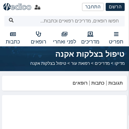
שִׂים
הרשם
התחבר
לֵב:
בְּאֲתָר
זֶה
מֻפְעֶלֶת
מַעֲרֶכֶת
נָגִישׁ
תפריט
מדריכים
לפני ואחרי
רופאים
כתבות
בִּקְלִיק
טיפול בצלקות אקנה
הַמְּסַיַּעַת
לִנְגִישׁוּת
מדיקו
>
מדריכים
>
רפואת עור
>
טיפול בצלקות אקנה
הָאֲתָר.
תגובות
כתבות
רופאים