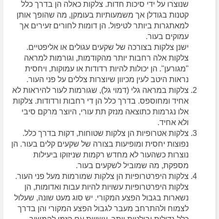
שנוצרו על ידי סיכות חדות. צלקות כאלה הן בדרך כלל
קטנות בגודלן אך משמעותיות בעומקן, מה שהופך אותן
למאתגרות ביותר לטיפול. הן דומות לחורים זעירים אך
עמוקים בעור.
ישנן צלקות בצורכה של שקעים עגולים או אליפטיים.
צלקות אלה רחבות יותר מהקודמות, וגורמות למראה
"מגורען". הן יכולות להיות רדודות או עמוקות, ויחסית
נראות היטב לעין מכיוון שיוצרות צללים על פני העור.
צלקות במראה גלי (דמוי גל), שגורמות לעור להיראות לא
אחיד ומחוספס. בדרך כלל הן די רחבות ורדודות. צלקות
אלו נגרמות כתוצאה מנזק תת עורי, היוצר מרקם סיבי
ולא אחיד.
צלקות אטרופיות הן צלקות שטוחות, דקות בדרך כלל.
נפוצות יחסית ומופיעות בצורה של שקעים קלים בעור. הן
נוצרות כשהעור לא מחדש רקמות שניזוקו ביעילות
מספקת, מה שמוביל לשקעים בעור.
צלקות היפרטרופיות הן צלקות שמורמות מעל פני העור.
צלקות היפרטרופיות עשויות להיות עבות ואדומות, הן
נשארות בגבול הפצע המקורי. יש סוג מעט שונה, שעלול
לצמוח ולהתרחב מעבר לגבול הפצע המקורי והן בדרך