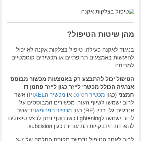
מהן שיטות הטיפול?
בניגוד לאקנה פעילה, טיפול בצלקות אקנה לא יכול
להיעשות באמצעים תרופתיים או תכשירים קוסמטיים
למריחה.
הטיפול יכול להתבצע רק באמצעות מכשור מבוסס
אנרגיה הכולל מכשרי לייזר כגון לייזר פחמן דו
חמצני
(כגון
מכשיר הcore
או
מכשיר הPIXEL
) אשר
לרוב ישמשו לשיוף העור, מכשירים המבוססים על
אנרגיית גלי רדיו (RF) כגון
מכשיר הפרופאונד
אשר
לרוב ישמשו לtightening כשבנוסף ניתן לבצע טיפולים
להפרדת הידבקויות תת עוריות כגון subcision.
לרוב לאחר הטיפול נדרשת תקופת החלמה של 3-7