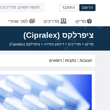
שִׂים
חיפוש
הרשם
התחבר
לֵב:
בְּאֲתָר
באתר
זֶה
מדיקו
מדריכים
לפני ואחרי
מֻפְעֶלֶת
מַעֲרֶכֶת
ציפרלקס (Cipralex)
נָגִישׁ
בִּקְלִיק
מדיקו
>
מדריכים
>
דיכאון וחרדה
>
ציפרלקס (Cipralex)
הַמְּסַיַּעַת
לִנְגִישׁוּת
הָאֲתָר.
תגובות
כתבות
רופאים
לְחַץ
Control-
F11
לְהַתְאָמַת
הָאֲתָר
לְעִוְורִים
הַמִּשְׁתַּמְּשִׁים
בְּתוֹכְנַת
קוֹרֵא־מָסָךְ;