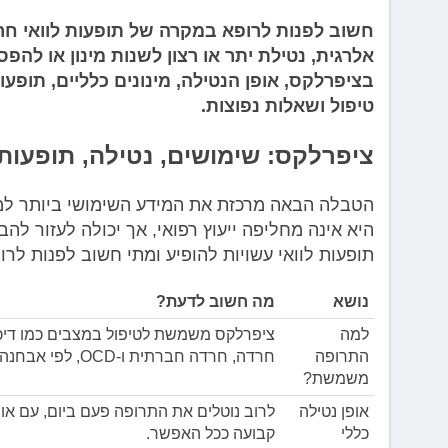
חשוב לפנות לרופא במקרה של תופעות לוואי חר
אלרגית, נטילת יתר או רצון לשנות מינון או ל
בציפרלקס, אופן הנטילה, מינונים כלליים, תופעו
טיפול ושאלות נפוצות.
ציפרלקס: שימושים, נטילה, תופעות 
הטבלה הבאה מרכזת את המידע השימושי ביותר למט
היא אינה מחליפה ייעוץ רפואי, אך יכולה לעזור לה
תופעות לוואי עשויות להופיע ומתי חשוב לפנות לרו
נושא
מה חשוב לדעת?
למה
ציפרלקס משמשת לטיפול במצבים כמו דיכא
התרופה
חרדה, חרדה חברתית ו-OCD, לפי אבחנה והחלטת רופא.
משמשת?
אופן נטילה
לרוב נוטלים את התרופה פעם ביום, עם או 
כללי
קבועה ככל האפשר.