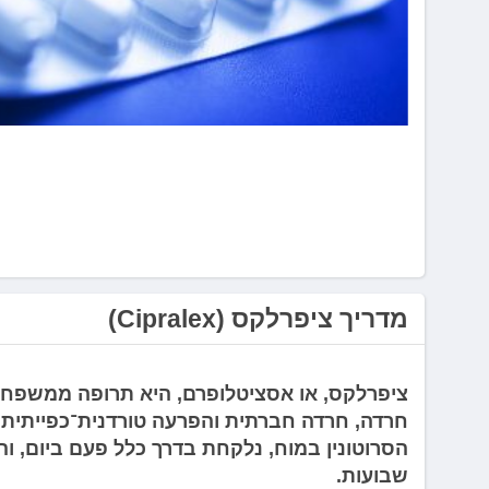
לְחַץ
Control-
F10
לִפְתִיחַת
תַּפְרִיט
נְגִישׁוּת.
מדריך ציפרלקס (Cipralex)
חרדה, חרדה חברתית והפרעה טורדנית־כפייתית
הסרוטונין במוח, נלקחת בדרך כלל פעם ביום, 
שבועות.