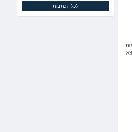
לכל הכתבות
מות
צא