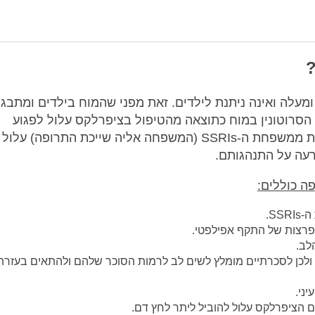
?
דרך כלל, התרופה מיועדת רק למבוגרים מגיל 18 ומעלה ואינה ניתנת לילדים. זאת מפני שהמוח בילדים ומת
הסרוטונין במוח כתוצאה מהטיפול בציפרלקס עלול לפגוע
בהתפתחות המוחית. בנוסף, נמצא שטיפול בתרופות ממשפחת ה-SSRIs (המשפחה אליה שייכת התרופה) עלול
רעה על התנהגותם.
ה כוללים:
S.
פרצות של התקף אפילפטי.
לב.
 ולכן לסכרתיים מומלץ לשים לב לרמות הסוכר שלהם ולהתאים בעזרת
ני.
ם הציפרלקס עלול להוביל ליתר לחץ דם.