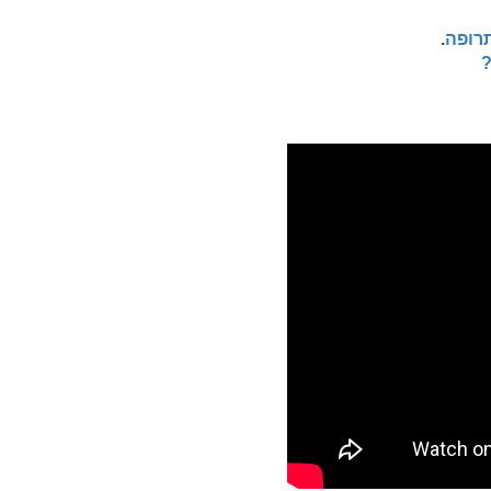
תרופה
.
?