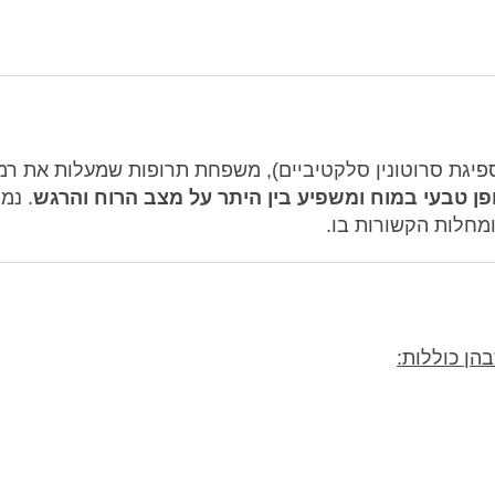
רופה ממשפחת ה-SSRIs (מעכבי ספיגת סרוטונין סלקטיביים), משפחת תרופות שמעלות את ר
פן טבעי במוח ומשפיע בין היתר על מצב הרוח והרגש
. נמ
ומחלות הקשורות בו.
הן כוללות: