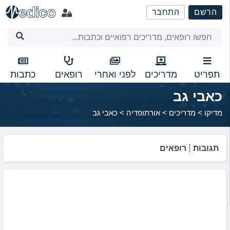
שִׂים
הרשם
התחבר
לֵב:
בְּאֲתָר
זֶה
מֻפְעֶלֶת
מַעֲרֶכֶת
נָגִישׁ
תפריט
מדריכים
לפני ואחרי
רופאים
כתבות
בִּקְלִיק
כאבי גב
הַמְּסַיַּעַת
לִנְגִישׁוּת
מדיקו
>
מדריכים
>
אורתופדיה
>
כאבי גב
הָאֲתָר.
תגובות
רופאים