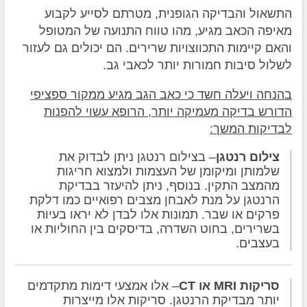
התשאול והבדיקה הגופנית, מטרתם לסייע לקבוע
מאיפה הכאב מגיע, מהו טווח התנועה של המטופל
והאם קיימות התכווצויות שרירים. הם יכולים גם לעזור
לשלול סיבות חמורות יותר לכאבי גב.
בהנחה ויעלה חשד כי כאב הגב מגיע ממקור ספציפי
הדורש בדיקה מעמיקה יותר, הרופא עשוי להפנות
לבדיקות המשך:
צילום רנטגן
– בצילום רנטגן ניתן לבדוק את
שלמותן ומיקומן של העצמות ולמצוא חריגות
מהמצב התקין. בנוסף, ניתן להיעזר בבדיקת
הרנטגן על מנת לאבחן מצבים רפואיים כמו דלקת
פרקים או שבר. תמונות אלו לבדן לא יראו בעיות
בשרירים, בחוט השדרה, בדיסקים בין החוליות או
בעצבים.
סריקות MRI או CT
– אלו אמצעי דימות מתקדמים
יותר מבדיקת הרנטגן. סריקות אלו מייצרות