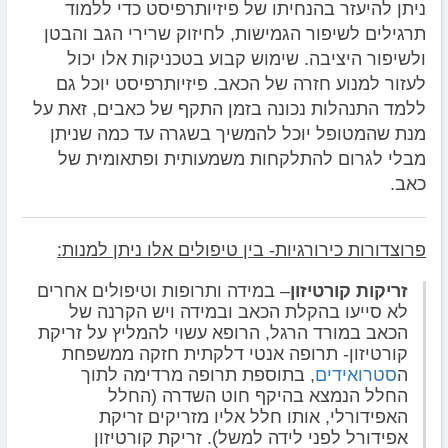
ניתן להיעזר בהנחיתו של פיזיותרפיסט כדי ללמוד
תרגילים לשיפור הגמישות, לחיזוק שרירי הגב והבטן
ולשיפור היציבה. שימוש קבוע בטכניקות אלו יכול
לעזור למנוע חזרה של הכאב. פיזיותרפיסט יוכל גם
ללמד התנהלות נכונה בזמן התקף של כאבים, זאת על
מנת שהמטופל יוכל להמשיך בשגרה עד כמה שניתן
מבלי לגרום להתלקחות משמעותית ופתאומית של
כאב.
פרוצדורות כירורגיות- בין טיפולים אלו ניתן למנות:
זריקות קורטיזון
– במידה ותרופות וטיפולים אחרים
לא סייעו בהקלת הכאב ובמידה ויש הקרנה של
הכאב במורד הרגל, הרופא עשוי להמליץ על זריקת
קורטיזון- תרופה אנטי דלקתית חזקה ממשפחת
ה
סטרואידים
, בתוספת תרופה מרדימה לתוך
החלל הנמצא בהיקף חוט השדרה (החלל
האפידורלי, אותו חלל אליו מזריקים זריקת
אפידורל לפני לידה למשל). זריקת קורטיזון