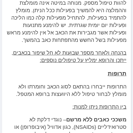
להוות טיפול מספק. מנוחה במיטה אינה מומלצת
וההמלצה היא להמשיך בפעילות ככל הניתן. מומלץ
להתמיד בפעילות, להתחיל מפעילות קלה כמו הליכה
ופעילות יום יומית שגרתית. יש להימנע מתנועות
ופעילות אשר מגבירות את הכאב אל אין להימנע מראש
מפעילות בשל החשש מהתפתחות כאב בהמשך.
בהנחה ולאחר מספר שבועות לא חל שיפור בכאבים,
ייתכן והרופא ימליץ על טיפולים נוספים:
תרופות
התרופות ייבחרו בהתאם לסוג הכאב וחומרתו ולא
מומלץ לבחור טיפול ללא היוועצות ברופא המטפל.
בין התרופות ניתן למנות:
משככי כאבים ללא מרשם
– נוגדי דלקת לא
סטרואידליים (NSAIDs), כגון אדוויל (איבופרופן) או