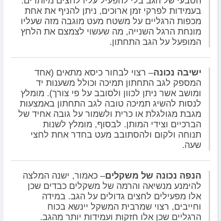
הטבעי של הגב בלי להפעיל עליו לחצים מיותרים.
בעמידות לפרקי זמן ארוכים, ניתן להניף את אחת
מכפות הרגליים על משטח מעט מוגבה מזה שעליו
מונחת הרגל השנייה, מה שעשוי לצמצם את הלחץ
המופעל על הגב התחתון.
ישיבה נכונה
– רצוי לבחור כיסא מתאים (אחד
המספק לגב התחתון תמיכה וכולל משענות יד
ומושב אשר ניתן לכוון ולסובב על פי צורך). מומלץ
לנסות להשיג תמיכה טובה לגב התחתון באמצעות
מגבת מגולגלת או כרית ולשמור על גובה אחיד של
הברכיים וצידי המותן. לבסוף, מומלץ לשנות
תנוחה ולקום ולהסתובב מעט בחדר אחת לחצי
שעה.
הנפה נכונה של משקלים
– כאמור, ישנה המלצה
להימנע מנשיאה והרמה של משקלים כבדים שכן
אלו מפעילים לחצים גדולים על הגב. במידה
וחייבים, רצוי שמרבית המשקל יינשא בכוח
הרגליים שכן אלו חזקות ועמידות יותר מהגב.