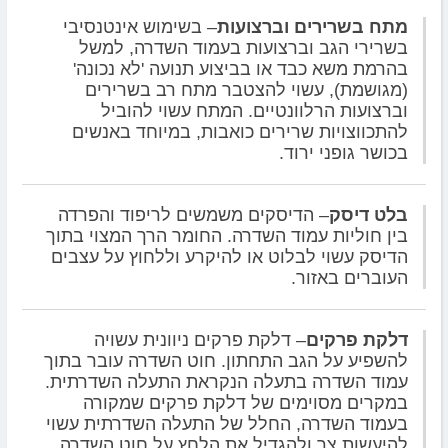
מתח בשרירים וברצועות
– בשימוש אינטנסיבי
בשרירי הגב וברצועות בעמוד השדרה, למשל
בהרמת משא כבד או בביצוע תנועה 'לא נכונה'
(מגושמת), עשוי להצטבר מתח רב בשרירים
וברצועות הרלוונטיים. המתח עשוי להוביל
להתכווצויות שרירים כואבות, במיוחד באנשים
בכושר גופני ירוד.
בלט דיסק
– הדיסקים משמשים לריפוד והפרדה
בין חוליות עמוד השדרה. החומר הרך המצוי בתוך
הדיסק עשוי לבלוט או להיקרע וללחוץ על עצבים
העוברים באזור.
דלקת פרקים
– דלקת פרקים ניוונית עשויה
להשפיע על הגב התחתון. חוט השדרה עובר בתוך
עמוד השדרה בתעלה הנקראת התעלה השדרתית.
במקרים מסוימים של דלקת פרקים שמקורה
בעמוד השדרה, החלל של התעלה השדרתית עשוי
להיעשות צר ולהגדיל את הלחץ על חוט השדרה.