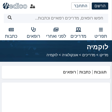
שִׂים
הרשם
התחבר
לֵב:
בְּאֲתָר
זֶה
מֻפְעֶלֶת
מַעֲרֶכֶת
נָגִישׁ
תפריט
מדריכים
לפני ואחרי
רופאים
כתבות
בִּקְלִיק
לוקמיה
הַמְּסַיַּעַת
לִנְגִישׁוּת
מדיקו
>
מדריכים
>
אונקולוגיה
>
לוקמיה
הָאֲתָר.
תגובות
כתבות
רופאים