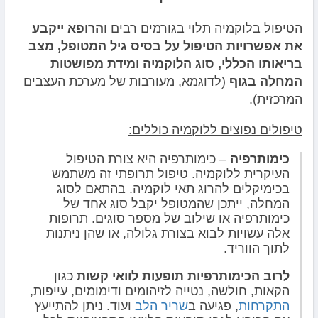
הטיפול בלוקמיה תלוי בגורמים רבים
והרופא ייקבע
את אפשרויות הטיפול על בסיס גיל המטופל, מצב
בריאותו הכללי, סוג הלוקמיה ומידת מפושטות
המחלה בגוף
(לדוגמא, מעורבות של מערכת העצבים
המרכזית).
טיפולים נפוצים ללוקמיה כוללים:
כימותרפיה
– כימותרפיה היא צורת הטיפול
העיקרית ללוקמיה. טיפול תרופתי זה משתמש
בכימיקלים להרוג תאי לוקמיה. בהתאם לסוג
המחלה, ייתכן שהמטופל יקבל סוג אחד של
כימותרפיה או שילוב של מספר סוגים. תרופות
אלה עשויות לבוא בצורת גלולה, או שהן ניתנות
לתוך הווריד.
לרוב הכימותרפיות תופעות לוואי קשות
כגון
הקאות, חולשה, נטייה לזיהומים ודימומים, עייפות,
התקרחות
, פגיעה ב
שריר הלב
ועוד. ניתן להתייעץ