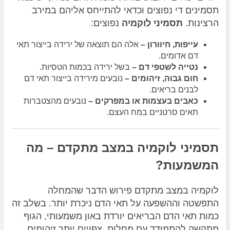
תסמינים די נפוצים וכדאי להתייחס אליהם במירב
הרצינות.
תסמיני לוקמיה
נפוצים:
עייפות, חיוורון –
אלה הם תוצאה של ירידה בייצור תאי
דם אדומים.
נטייה לשטפי דם –
בשל ירידה בכמות הטסיות.
חום גבוה, זיהומים –
נובעים מירידה בייצור תאי דם
לבנים בריאים.
כאבים בעצמות או במפרקים –
נובעים מהצטברות
תאים סרטניים במח העצם.
תסמיני לוקמיה במצב מתקדם – מה
המשמעות?
לוקמיה במצב מתקדם פירוש הדבר שהמחלה
התפשטה וההשפעה על תאי הדם ניכרת יותר. בשלב זה
כמות תאי הדם הבריאים יורדת באון משמעותי, הגוף
מתקשה להתמודד עם מחלות, צפויים יותר זיהומים,