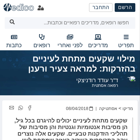
שִׂים
הרשם
התחבר
לֵב:
בְּאֲתָר
זֶה
מֻפְעֶלֶת
מַעֲרֶכֶת
נָגִישׁ
תפריט
מדריכים
לפני ואחרי
רופאים
כתבות
בִּקְלִיק
מילוי שקעים מתחת לעיניים
הַמְּסַיַּעַת
לִנְגִישׁוּת
בהזרקות: למראה צעיר ורענן
הָאֲתָר.
ד"ר עודד רודניצקי
רפואה אסתטית
>
מדיקו
אסתטיקה
08/04/2018
שקעים מתחת לעיניים יכולים להיגרם בכל גיל,
הן מסיבות אנטומיות וגנטיות והן מסיבות של
תהליכי הזדקנות טבעיים. שקעים אלה נוצרים