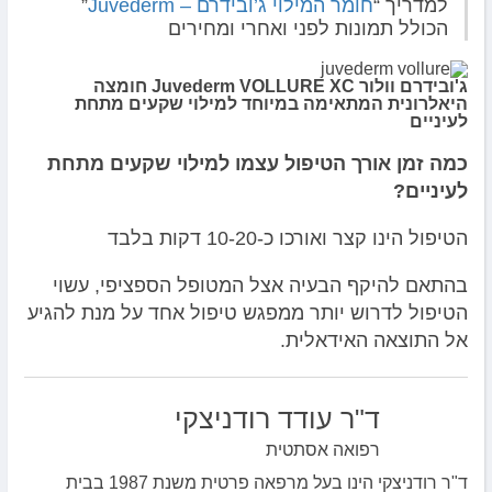
למדריך “
חומר המילוי ג’ובידרם – Juvederm
”
הכולל תמונות לפני ואחרי ומחירים
ג'ובידרם וולור Juvederm VOLLURE XC חומצה
היאלרונית המתאימה במיוחד למילוי שקעים מתחת
לעיניים
כמה זמן אורך הטיפול עצמו למילוי שקעים מתחת
לעיניים?
הטיפול הינו קצר ואורכו כ-10-20 דקות בלבד
בהתאם להיקף הבעיה אצל המטופל הספציפי, עשוי
הטיפול לדרוש יותר ממפגש טיפול אחד על מנת להגיע
אל התוצאה האידאלית.
ד"ר עודד רודניצקי
רפואה אסתטית
ד"ר רודניצקי הינו בעל מרפאה פרטית משנת 1987 בבית