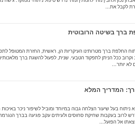
בחן נכון ולהבין מתי להמתין ומתי נדרש טיפול ניתוחי ממוקד. גישה מ
ת ברך בשיטה הרובוטית
וח החלפת ברך מטרותינו העיקריות הן, ראשית, החזרת המטופל לתפ
וקרוב ככל הניתן לתפקוד הטבעי. שנית, לפעול להשגת ברך מלאכותי
רך: המדריך המלא
 ניתוח בעל שיעור הצלחה גבוה במיוחד ומוביל לשיפור ניכר באיכות 
דרש לרוב בעקבות שחיקת סחוסים ולעיתים עקב פגיעה בברך הנגרמת
וצאתו אל הפועל…