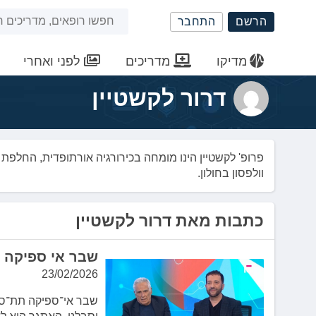
שִׂים
חיפוש
הרשם
התחבר
לֵב:
בְּאֲתָר
באתר
זֶה
מדיקו
מדריכים
לפני ואחרי
מֻפְעֶלֶת
מַעֲרֶכֶת
דרור לקשטיין
נָגִישׁ
בִּקְלִיק
הַמְּסַיַּעַת
לִנְגִישׁוּת
פרופ' לקשטיין הינו מומחה בכירורגיה אורתופדית, החלפ
הָאֲתָר.
וולפסון בחולון.
לְחַץ
Control-
F11
כתבות מאת דרור לקשטיין
לְהַתְאָמַת
הָאֲתָר
שבר אי ספיקה 
לְעִוְורִים
הַמִּשְׁתַּמְּשִׁים
23/02/2026
בְּתוֹכְנַת
קוֹרֵא־מָסָךְ;