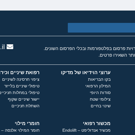
il
ות פרסום בפלטפורמות ובכלי הפרסום השונים.
ר השאירו פרטים.
ערוצי הוידיאו של מדיקו
רפואת שיניים וכירו
בקו הבריאות
ציפוי חרסינה לשיניים
המילון הרפואי
טיפולי שיניים בלייזר
סודות היופי
טיפולי במחלות חניכיים
צילומי שטח
יישור שיניים שקוף
שינוי בחיים
השתלת חניכיים
מכשור רפואי
חומרי מילוי
מכשיר אנדוליפט – Endolift
חומר המילוי אלנסה – Ellanse