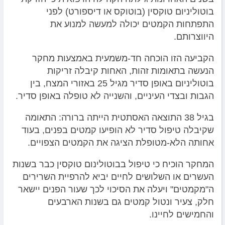
בוטוליניום טוקסין (בוטוקס או דיספורט) לפני
התפתחות הקמטים יכולה למעשה למנוע את
היווצרותם.
הקביעה הזו הוכחה חד-משמעית באמצעות מחקר
הנעשה בתאומות זהות, האחות קיבלה זריקות
בוטוליניום באופן סדיר מגיל 25 באזורי המצח, בין
הגבות ובצדי העיניים, והשנייה לא טופלה באופן סדיר.
בגיל 38 התוצאה האסתטית הייתה ברורה: התאומה
שקיבלה טיפול סדיר לא הופיעו קמטים בפנים, בעוד
אחותה הלא-מטופלת הציגה ​את ה​קמטים ​הצפויים.
המחקר הוכיח כי טיפול בבוטולינום טוקסין כבר בשנות
העשרים או השלושים לחיים יביא להרפיית השרירים
ה"מקמטים" ויעלה את הסיכוי לכך שעור הפנים ​יישאר
חלק, צעיר ונטול קמטים גם בשנות הארבעים
והחמישים לחיינו.