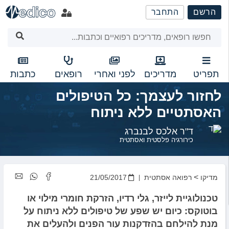
שִׂים
הרשם
התחבר
לֵב:
בְּאֲתָר
זֶה
מֻפְעֶלֶת
מַעֲרֶכֶת
נָגִישׁ
תפריט
מדריכים
לפני ואחרי
רופאים
כתבות
בִּקְלִיק
לחזור לעצמך: כל הטיפולים
הַמְּסַיַּעַת
לִנְגִישׁוּת
האסתטיים ללא ניתוח
הָאֲתָר.
ד"ר אלכס לבנברג
כירורגיה פלסטית ואסתטית
>
מדיקו
רפואה אסתטית
21/05/2017
טכנולוגיית לייזר, גלי רדיו, הזרקת חומרי מילוי או
בוטוקס: כיום יש שפע של טיפולים ללא ניתוח על
מנת להילחם בהזדקנות עור הפנים ולהעלים את