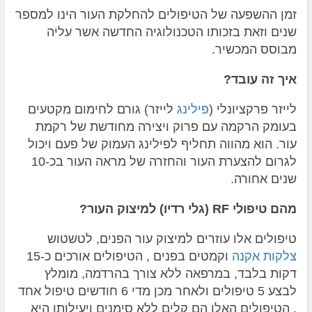
זמן ההשפעה של הטיפולים להחלקת העור הינו למספר
שנים וזאת בזכותו הטכנולוגיה החדשה אשר עליה
מבוסס המכשיר.
איך זה עובד?
לייזר פרקציונלי (
פילינג
לייזר) גורם לחימום מקטעים
בעומק הרקמה עם פרוק ויצירה מחודשת של רקמת
עור. הוא מהווה תחליף לפילינג העמוק של פעם ויכול
לגרום להצערת העור והחזרה של מראה העור בכ-10
שנים אחורה.
מהם טיפולי
RF
(גלי רדיו) למיצוק העור?
טיפולים אלו עוזרים למיצוק עור הפנים, לטשטוש
צלקות אקנה
וקמטים בפנים , הטיפולים אורכים כ-15
דקות בלבד, במרפאה ללא צורך בהרדמה, מומלץ
לבצע 5 טיפולים ולאחר מכן מדי 6 חודשים טיפול אחד
. הטיפולים האלו הם קלים ללא סימנים ויעילותן היא