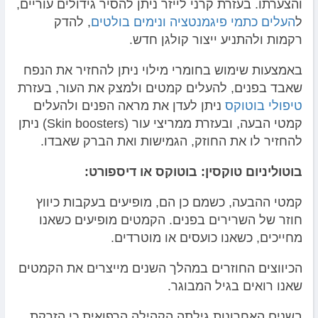
והצערתו. בעזרת קרני לייזר ניתן להסיר גידולים עוריים,
ל
העלים כתמי פיגמנטציה ונימים בולטים
, להדק
רקמות ולהתניע ייצור קולגן חדש.
באמצעות שימוש בחומרי מילוי ניתן להחזיר את הנפח
שאבד בפנים, להעלים קמטים ולמצק את העור, בעזרת
טיפולי בוטוקס
ניתן לעדן את מראה הפנים ולהעלים
קמטי הבעה, ובעזרת ממריצי עור (Skin boosters) ניתן
להחזיר לו את החוזק, הגמישות ואת הברק שאבדו.
בוטוליניום טוקסין: בוטוקס או דיספורט:
קמטי ההבעה, כשמם כן הם, מופיעים בעקבות כיווץ
חוזר של השרירים בפנים. הקמטים מופיעים כשאנו
מחייכים, כשאנו כועסים או מוטרדים.
הכיווצים החוזרים במהלך השנים מייצרים את הקמטים
שאנו רואים בגיל המבוגר.
בשנים האחרונות גילתה הקהילה הרפואית כי הזרקת