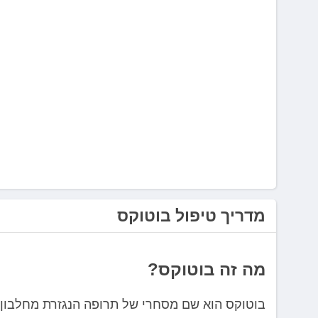
לְחַץ
Control-
F10
לִפְתִיחַת
תַּפְרִיט
נְגִישׁוּת.
מדריך טיפול בוטוקס
מה זה בוטוקס?
בוטוקס הוא שם מסחרי של תרופה הנגזרת מחלבון המי