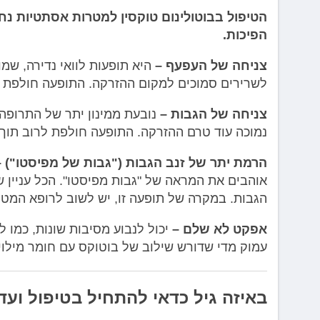
הטיפול בבוטולינום טוקסין למטרות אסתטיות נחש
הפיכות.
צניחה של העפעף –
היא תופעות לוואי נדירה, שמ
לשרירים סמוכים למקום ההזרקה. התופעה חולפת תוך 2-4 שבועות מהו
צניחה של הגבות –
נובעת ממינון יתר של התרופ
נמוכה עוד טרם ההזרקה. התופעה חולפת לרוב תוך 2-3 שבועות מהופעתה.
הרמת יתר של זנב הגבות ("גבות של מפיסטו") –
אוהבים את המראה של "גבות מפיסטו". הכל עניין 
הגבות. במקרה של תופעה זו, יש לשוב לרופא המטפ
אפקט לא שלם –
יכול לנבוע מסיבות שונות, כמו ל
עמוק מדי שדורש שילוב של בוטוקס עם חומר מילוי.
באיזה גיל כדאי להתחיל בטיפול וע