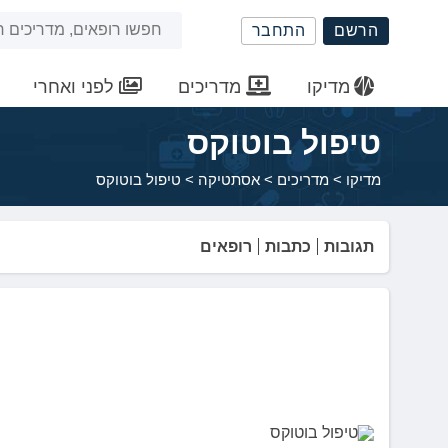
שִׂים
חיפוש
הרשם
התחבר
לֵב:
בְּאֲתָר
באתר
זֶה
מדיקו
מדריכים
לפני ואחרי
מֻפְעֶלֶת
מַעֲרֶכֶת
טיפול בוטוקס
נָגִישׁ
בִּקְלִיק
מדיקו
>
מדריכים
>
אסתטיקה
>
טיפול בוטוקס
הַמְּסַיַּעַת
לִנְגִישׁוּת
הָאֲתָר.
תגובות
כתבות
רופאים
לְחַץ
Control-
F11
לְהַתְאָמַת
הָאֲתָר
לְעִוְורִים
הַמִּשְׁתַּמְּשִׁים
בְּתוֹכְנַת
קוֹרֵא־מָסָךְ;