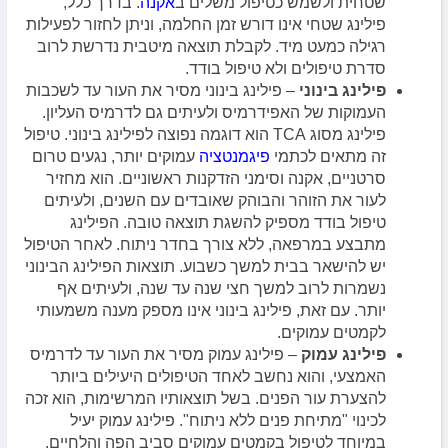
שטחית ולשמש כטיפול משלים ב
אקנה
. בדרך כלל,
פילינג שטחי אינו דורש זמן החלמה, וניתן לחזור לפעילות
רגילה כמעט מיד. לקבלת תוצאה מיטבית נדרשת לרוב
סדרת טיפולים ולא טיפול בודד.
פילינג בינוני
– פילינג בינוני מסיר את העור עד לשכבות
העמוקות של האפידרמיס ולעיתים גם לדרמיס העליון.
פילינג מסוג TCA הוא דוגמה נפוצה לפילינג בינוני. טיפול
זה מתאים לכתמי
פיגמנטציה
עמוקים יותר, נגעים טרום
סרטניים, אקנה וסימני הזדקנות ראשוניים. הוא מחזיר
לעור את הזוהר והבוהק שאובדים עם השנים, ולעיתים
טיפול בודד מספיק להשגת תוצאה טובה. הפילינג
מתבצע במרפאה, ללא צורך בחדר ניתוח. לאחר הטיפול
יש להישאר בבית למשך כשבוע. תוצאות הפילינג הבינוני
נשמרות לרוב למשך חצי שנה עד שנה, ולעיתים אף
יותר. עם זאת, פילינג בינוני אינו מספק מענה משמעותי
לקמטים עמוקים.
פילינג עמוק
– פילינג עמוק מסיר את העור עד לדרמיס
האמצעי, והוא נחשב לאחד הטיפולים היעילים ביותר
להצערת עור הפנים. בשל תוצאותיו המרשימות, הוא זכה
לכינוי "מתיחת פנים ללא ניתוח". פילינג עמוק יעיל
במיוחד לטיפול בקמטים עמוקים סביב הפה והלחיים.