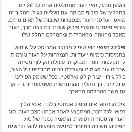
באופן טבעי, תאי העור מתחלפים אחת לכ־28 יום
בתהליך של קילוף מבוקר. עם העלייה בגיל, תהליך זה
מואט, ועל פני העור מצטברות שכבות של תאים מתים,
עודפי פיגמנט ותוצרי פירוק שונים. כתוצאה מכך, העור
מאבד מהזוהר, מהאחידות ומהמרקם החלק שלו.
פילינג רפואי
הוא טיפול מבוקר המבוסס על שימוש
בתמיסות כימיות ייעודיות, הנמרחות על העור וגורמות
להתקלפות יזומה ומבוקרת. פעולת הקילוף מסירה
שכבות עור פגומות ומעודדת בנייה מחודשת של העור,
כולל גירוי ייצור קולגן ואלסטין. ככל שעומק הפילינג
גדול יותר, כך תהליך ההתחדשות משמעותי יותר – אך
גם משך ההחלמה מתארך.
פילינג רפואי אינו טיפול אסתטי בלבד, אלא הליך
רפואי לכל דבר, המתבצע לאחר אבחון מצב העור, סוג
העור והיסטוריה רפואית. התאמה נכונה של סוג
הפילינג חשובה במיוחד למניעת תופעות לוואי ולהשגת