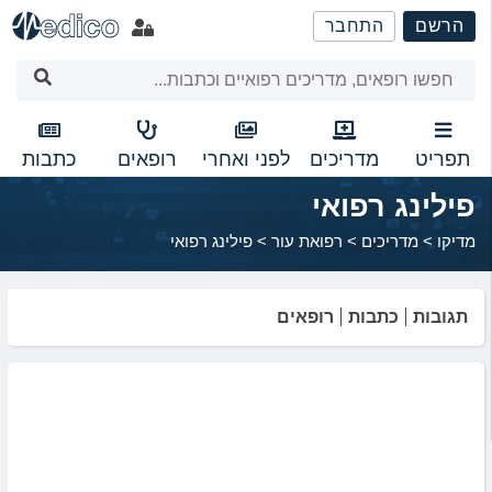
שִׂים
הרשם
התחבר
לֵב:
בְּאֲתָר
זֶה
מֻפְעֶלֶת
מַעֲרֶכֶת
נָגִישׁ
תפריט
מדריכים
לפני ואחרי
רופאים
כתבות
בִּקְלִיק
פילינג רפואי
הַמְּסַיַּעַת
לִנְגִישׁוּת
מדיקו
>
מדריכים
>
רפואת עור
>
פילינג רפואי
הָאֲתָר.
תגובות
כתבות
רופאים