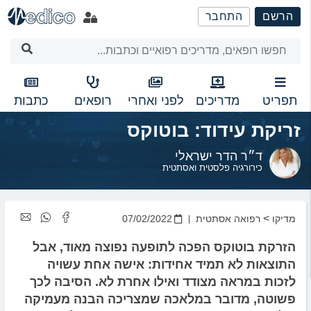
שִׂים
הרשם
התחבר
לֵב:
בְּאֲתָר
זֶה
מֻפְעֶלֶת
מַעֲרֶכֶת
נָגִישׁ
תפריט
מדריכים
לפני ואחרי
רופאים
כתבות
בִּקְלִיק
זריקת עידוד: בוטוקס
הַמְּסַיַּעַת
לִנְגִישׁוּת
ד״ר הדר ישראלי
הָאֲתָר.
כירורגיה פלסטית ואסתטית
>
מדיקו
רפואה אסתטית
07/02/2022
הזרקת בוטוקס הפכה לתופעה נפוצה מאוד, אבל
התוצאות לא תמיד אחידות: אישה אחת עשויה
לזכות במראה מצודד ואילו אחרת לא.
הסיבה לכך
פשוטה,
מדובר במלאכה שמצריכה הבנה מעמיקה