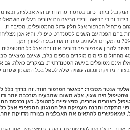
המקובל ביותר כיום בפרפור פרוזדורים הוא אבלציה, ובפרט 
ידוד ורידי הריאה. ורידי הריאה הם אזורים בעלייה השמאלי
ם מתחיל הפרפור אצל חלק גדול מהמטופלים. מסיבה זו,
 בהם הפכה עם השנים לסטנדרט טיפולי, והיא אכן מצליחה
חשוב להבין שפרפור פרוזדורים אינו זהה אצל כל המטופלים.
כ־30–40% מהחולים קיימים מוקדים נוספים בלב, שאינם נמצאים סבי
אלו אינם מטופלים בגישה הסטנדרטית. במקרים כאלה, גם א
צורה מדויקת ונכונה עשויה שלא לטפל בכל המנגנון שגורם 
אלעד אנטר מסביר: "כאשר הפרפור חוזר, זה בדרך כלל ל
שהטיפול היה שגוי, אלא משום שהבעיה מורכבת יותר ודו
וטיפול באזורים אחרים, ספציפיים למטופל. כאן נכנסת הח
פוי מתקדם והבנה מעמיקה של המנגנון הספציפי אצל כל
, שמאפשרים להתאים את האבלציה בצורה מדויקת יותר.
ד אנטר, מנהל המכון להפרעות קצב במרכז הרפואי שמיר, אחד הקרדיו