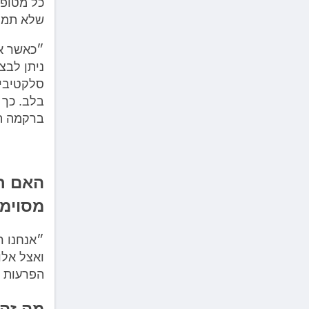
כל מטופל
שלא תמיד
״כאשר אנ
ניתן לבצ
סלקטיבי,
בלב. כך 
ברקמה תק
האם חז
מסוימ
״אנחנו ר
ואצל אלו
הפרעות ק
מה זה 