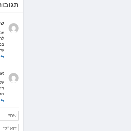
תגובות
שמ
להפ
שיש
ה
אב
עשי
וזה
מה
ה