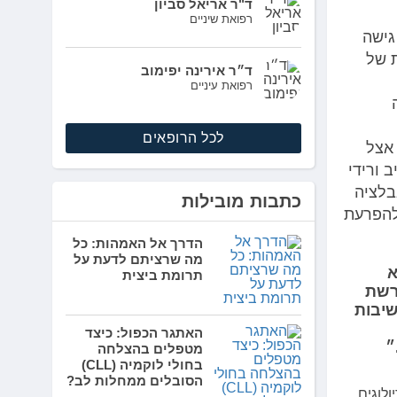
ד"ר אריאל סביון
רפואת שיניים
גישה
ת של
ד״ר אירינה יפימוב
רפואת עיניים
לכל הרופאים
 אצל
ב ורידי
בלציה
כתבות מובילות
להפרעת
הדרך אל האמהות: כל
מה שרציתם לדעת על
א
תרומת ביצית
רשת
שיבות
האתגר הכפול: כיצד
״
מטפלים בהצלחה
בחולי לוקמיה (CLL)
הסובלים ממחלות לב?
לוגים