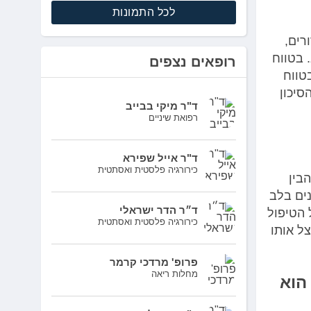
לכל התמונות
רים,
 בטווח
רופאים נצפים
טווח
סיכון
ד"ר מיקי בבייב
רפואת שיניים
ד"ר אייל שפירא
כירורגיה פלסטית ואסתטית
בין
נים בלב
ד״ר הדר ישראלי
 הטיפול
כירורגיה פלסטית ואסתטית
ל אותו
פרופ' מרדכי קרמר
מחלות ריאה
הוא