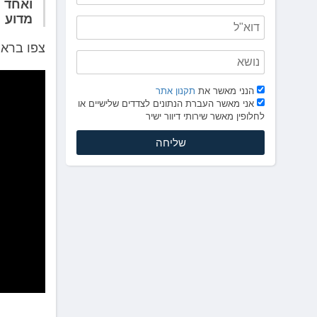
לְחַץ
ואחד ה
Control-
מדוע
F10
צפו בראי
לִפְתִיחַת
תַּפְרִיט
נְגִישׁוּת.
הנני מאשר את
תקנון אתר
אני מאשר העברת הנתונים לצדדים שלישיים או
לחלופין מאשר שירותי דיוור ישיר