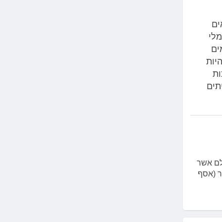
ים
מלי
ים
יות
ות
תים
לם אשר
ר (אסף