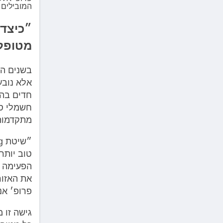
המובילים
״כיצד 
מטופל
בשנים הא
אלא נובע
חדים בהת
חשמלי סט
מתקדמות
טוב יותר
הפעימה ה
את האזור
פרופ׳ אנ
גישה זו 