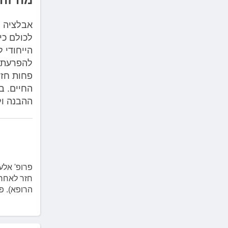
אבלציה ל
לכולם כי
הייחודי 
להפרעת ה
פחות חזר
החיים. ב
ההבנה ול
פרופ' אלע
חזר לאחרו
הרופא). פ