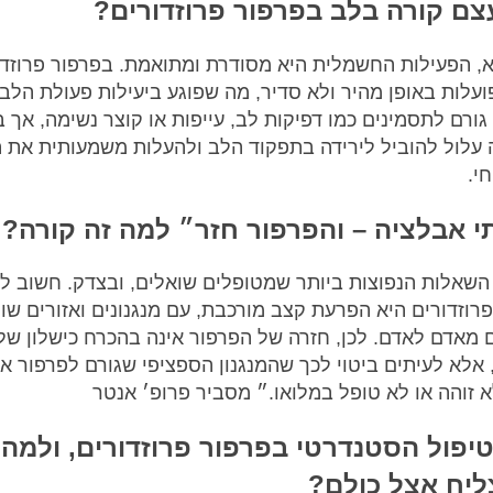
ם קורה בלב בפרפור פרוזדורים?
, הפעילות החשמלית היא מסודרת ומתואמת. בפרפור פרוזדו
ועלות באופן מהיר ולא סדיר, מה שפוגע ביעילות פעולת הלב.
גורם לתסמינים כמו דפיקות לב, עייפות או קוצר נשימה, אך ב
 עלול להוביל לירידה בתפקוד הלב ולהעלות משמעותית את ה
י.
 אבלציה – והפרפור חזר״ למה זה קורה?
השאלות הנפוצות ביותר שמטופלים שואלים, ובצדק. חשוב לה
רוזדורים היא הפרעת קצב מורכבת, עם מנגנונים ואזורים שו
מאדם לאדם. לכן, חזרה של הפרפור אינה בהכרח כישלון של
 אלא לעיתים ביטוי לכך שהמנגנון הספציפי שגורם לפרפור אצ
 זוהה או לא טופל במלואו.״ מסביר פרופ׳ אנטר
יפול הסטנדרטי בפרפור פרוזדורים, ולמה 
ליח אצל כולם?