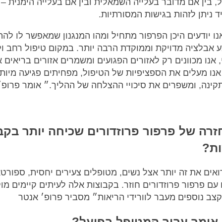
, בין אם מדובר בעלייה השמאלית ובין אם בעלייה הימנית – 
 ניתן לזהות בגישות המסורתיות.
ו יודעים היכן הפרפור מתחיל ומהו המנגנון שמאפשר לו להת
ע אבלציה מדויקת וממוקדת הרבה יותר. במקום טיפול רחב ו
 אנו מכוונים רק לאזורים הפגועים ומשמרים אזורים בריאים 
אנו מעלים את הספציפיות של הטיפול, מפחיתים פגיעה מיות
ינה, ומשפרים את סיכויי ההצלחה של ההליך.״ אומר פרופ׳
רה של פרפור פרוזדורים שכיחה יותר בקב
ות?
ואים את זה יותר אצל נשים, מטופלים צעירים יחסית, ספורטא
 עם פרפור פרוזדורים חוזר. בקבוצות אלה לעיתים קיימים מוק
צב נוספים מעבר לוורידי הריאות״ מסביר פרופ׳ אנטר
אומר עבור המטופל בפועל?