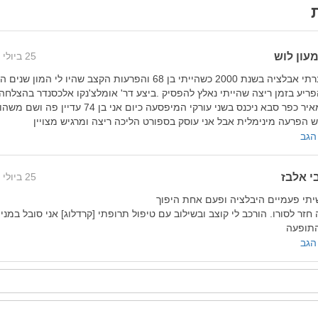
עון לוש
25 ביולי 2026 8:34
עברתי אבלציה בשנת 2000 כשהייתי בן 68 והפרעות הקצב שהיו לי המון ש
ריע בזמן ריצה שהייתי נאלץ להפסיק .ביצע ד​ר' אומלצ'נקו אלכסנדר בהצלחה
במאיר כפר סבא ניכנס בשני עורקי המיפסעה כיום אני בן 74 עד
 הפרעה מינימלית אבל אני עוסק בספורט הליכה ריצה ומרגיש מצויין
גב
י אלבז
25 ביולי 2026 7:42
תי פעמיים היבלציה ופעם אחת היפוך
 חזר לסורו. הורכב לי קוצב ובשילוב עם טיפול תרופתי [קרדלוג] אני סובל במני
תופעה
גב