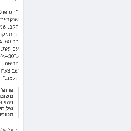
״הטיפול 
שנקראת ב
הלב, שמה
ההתמקדות
בכ־60–70% מהמקרים ולעיתים פותרת את הבעיה לאורך זמן.
עם זאת, 
הריאה, ו
שבוצעה ב
הקצב."
פרופ' 
משום 
זיהוי 
של מי
מטופל
פרופ’ אלע