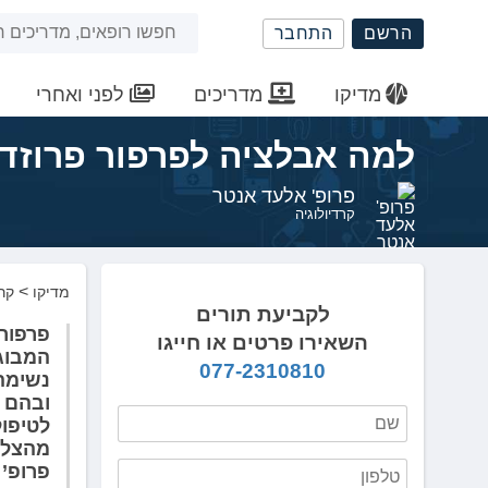
שִׂים
חיפוש
הרשם
התחבר
לֵב:
בְּאֲתָר
באתר
זֶה
מדיקו
מדריכים
לפני ואחרי
מֻפְעֶלֶת
מַעֲרֶכֶת
למה אבלציה לפרפור פרוזד
נָגִישׁ
בִּקְלִיק
פרופ' אלעד אנטר
הַמְּסַיַּעַת
קרדיולוגיה
לִנְגִישׁוּת
הָאֲתָר.
לְחַץ
>
מדיקו
קרד
Control-
לקביעת תורים
F11
פרפור 
השאירו פרטים או חייגו
לְהַתְאָמַת
המבוגר
077-2310810
הָאֲתָר
נשימה,
לְעִוְורִים
ובהם 
הַמִּשְׁתַּמְּשִׁים
לטיפול
בְּתוֹכְנַת
מהצלח
קוֹרֵא־מָסָךְ;
פרופ’ 