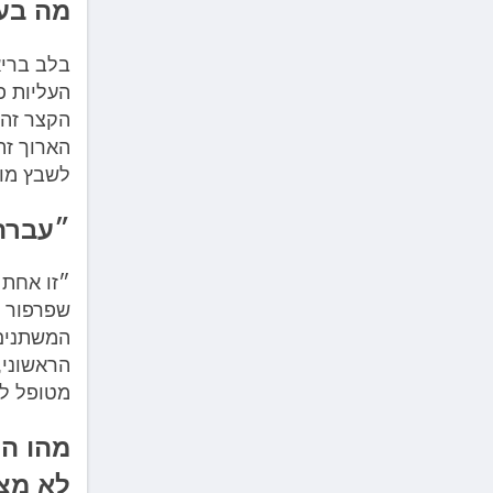
מה בעצ
בלב בריא
העליות פ
הקצר זה 
הארוך זה
לשבץ מוח
״עברתי
״זו אחת 
שפרפור פ
המשתנים 
הראשוני,
מטופל לא
מהו הט
לא מצ