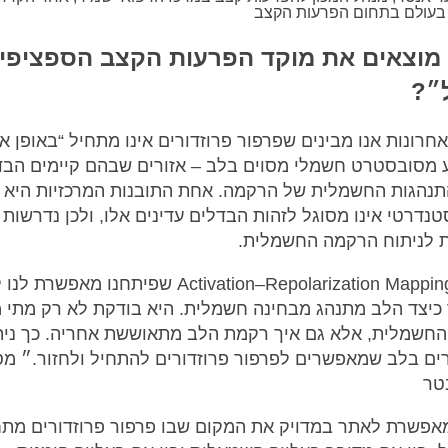
 בעולם בתחום הפרעות הקצב
מוצאים את מוקד הפרעות הקצב הספציפי 
״?
חרונות אנו מבינים שפרפור פרוזדורים אינו מתחיל “באופן אק
 מסובסטרט חשמלי מסוים בלב – אזורים שבהם קיימים הבד
נהגות החשמלית של הרקמה. אחת התובנות המרכזיות היא ש
נדרטי אינו מסוגל לזהות הבדלים עדינים אלו, ולכן נדרשות 
 לניתוח הרקמה החשמלית.
״שיטת Activation–Repolarization Mapping שפיתחנו מאפשר
 כיצד הלב מתנהג מבחינה חשמלית. היא בודקת לא רק מתי מ
חשמלית, אלא גם איך רקמת הלב מתאוששת אחריה. כך ניתן
ים בלב שמאפשרים לפרפור פרוזדורים להתחיל ולחזור.״ מס
טר
מאפשרת לאתר במדויק את המקום שבו פרפור פרוזדורים מתח