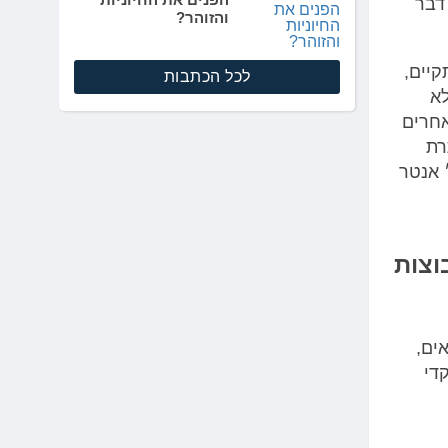
דבר
והזוהר?
קיים,
לכל הכתבות
לא
אחרים
רת
 אנטר
וצות
ים,
די