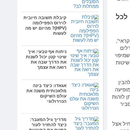
לכל
קיבלת תשובה חיובית
לוירוס הפפילומה
(HPV)? מהיום יש מה
לעשות
ראי”,
לים
ניתוח אף טבעי: איך
מיפוי
שינוי קטן יכול לשנות
את הדרך שבה את
שיטות
רואה את עצמך
ת לנו להבין
אגאדו: כיצד בינה
ופיעה
מלאכותית משנה את
עולם השיקום
 לזהות
הנוירולוגי
ביר
מדריך גיל המעבר:
יל אצל
כיצד להחזיר לעור
הפנים את החיוניות