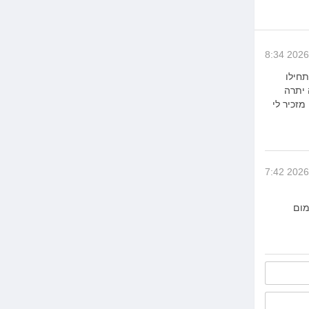
נים התחילו
 יתרה
יין פה ושם משהו מזכיר לי
מום