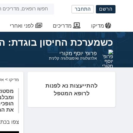
שִׂים
חיפוש
הרשם
התחבר
לֵב:
בְּאֲתָר
באתר
זֶה
מדיקו
מדריכים
לפני ואחרי
מֻפְעֶלֶת
מַעֲרֶכֶת
כשמערכת החיסון בוגדת: ה
נָגִישׁ
בִּקְלִיק
פרופ' יוסף מקורי
הַמְּסַיַּעַת
אלרגולוגיה ואימונולוגיה קלינית
לִנְגִישׁוּת
הָאֲתָר.
לְחַץ
>
מדיקו
אלר
Control-
להתייעצות נא לפנות
F11
מסטוצי
לרופא המטפל
לְהַתְאָמַת
ומבלב
הָאֲתָר
הופכים
לְעִוְורִים
את הת
הַמִּשְׁתַּמְּשִׁים
בְּתוֹכְנַת
צפו בכתב
קוֹרֵא־מָסָךְ;