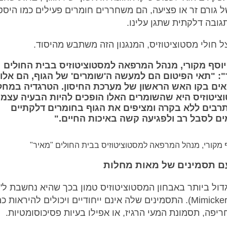
 גורם זר או פציעה, הם משחררים חומרים פעילים כמו היסטמ
גובה דלקתית שתגן עלינו.
ל חולי מסטוציטוזיס, המנגנון הזה משתבש מהיסוד.
יוסף מקורי, מנהל המרפאה למסטוציטוזיס בבית החולים
: "תאי הפיטום הם למעשה ה'שומרים' של הגוף, הם אלו
ים בקו האש הראשון של מערכת החיסון. הטרגדיה במחל
ציטוזיס היא שהשומרים האלו הופכים להיות הבעיה עצמה
רבים ללא בקרה ומציפים את הגוף בחומרים דלקתיים
ים לסבל רב ולפגיעה קשה באיכות החיים
."
ף מקורי, מנהל המרפאה למסטוציטוזיס בבית החולים "מאיר"
 תסמינים של מאות מחלות
דול ביותר באבחון המסטוציטוזיס טמון בכך שהיא נחשבת ל
מחקה" (Mimicker). התסמינים שלה אינם ייחודיים ויכולים להיראות כ
ריפה, תסמונת המעי הרגיז, או אפילו בעיות פסיכוסומטיות.