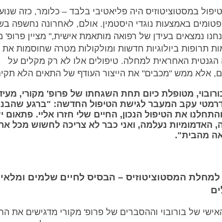
יפול במסטוציטוזיס היה פליאטיבי בלבד – כלומר, כזה שנוע
טומים באמצעות נוגדי היסטמין. אולם, לאחרונה נחשפה בש
חנו נמצאים בעידן של רפואה מותאמת אישית," מציין פרופ' מ
מות תרופות ביולוגיות חדשות ומולקולות מטרה שחוסמות את
הגנטית האחראית למחלה. טיפולים אלו לא רק מקלים על
, אלא ממש "מכבים" את הייצור העודף של התאים הלא תקינ
רובוי, מטופלת כיום תחת השגחתו של פרופ' מקורי, מעיד
 דרמטי עקב המעבר לגישת הטיפול החדשה: "ברגע שהבנו
והתחלנו את הטיפול הנכון, החיים שלי חזרו אליי. פתאום יש
, האדמומיות נעלמה, ואני כבר לא צריכה לחשוש מכל אר
אה מהבית
".
למחלת המסטוציטוזיס – הבסיס לחיים שלמים ומלאי
ים
אישי של בורובוי וההסברים של פרופ' מקורי מדגישים את הח