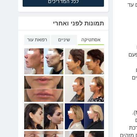
לכל המדריכים
 עד
תמונות לפני ואחרי
אסתטיקה
שיניים
רפואת עור
פעם
ם
כדי להבין מהי מסטוציטוזיס, צריך להכיר את תאי הפיטום (Mast Cells).
כת
 מזהים