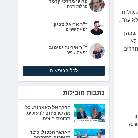
פרופ' מרדכי קרמר
מחלות ריאה
לשולים
א עזר".
ד"ר אריאל סביון
רפואת שיניים
 שבהן
ה לא
ד״ר אירינה יפימוב
חררים
רפואת עיניים
לכל הרופאים
כתבות מובילות
הדרך אל האמהות: כל
מה שרציתם לדעת על
ן
תרומת ביצית
תאי
האתגר הכפול: כיצד
מטפלים בהצלחה