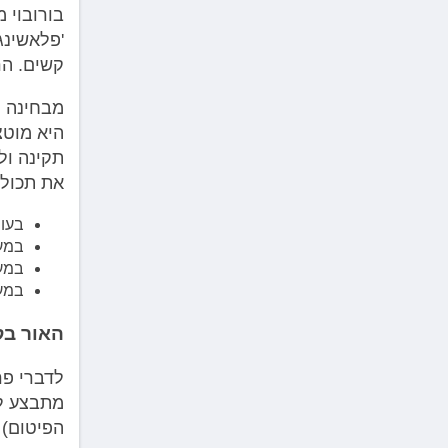
בורובוי 
'פלאשינג
קשים. הר
מבחינה ר
תקינה ול
את תכולת
בעור
במער
במער
במער
האור בק
לדברי פר
מתבצע לר
הפיטום) 