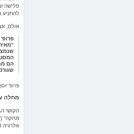
פלישה של
להתניע ת
אולם, אצ
פרופ' 
"מאיר"
שנמצא
המסטו
הם מת
שגורמ
פרופ' יוס
מחלה עם
הקושי הג
אלרגיה ח