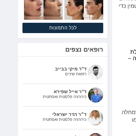
ין כדי
לכל התמונות
רופאים נצפים
ת
 –
ד"ר מיקי בבייב
רפואת שיניים
ד"ר אייל שפירא
כירורגיה פלסטית ואסתטית
"מחלה
ד״ר הדר ישראלי
מו
כירורגיה פלסטית ואסתטית