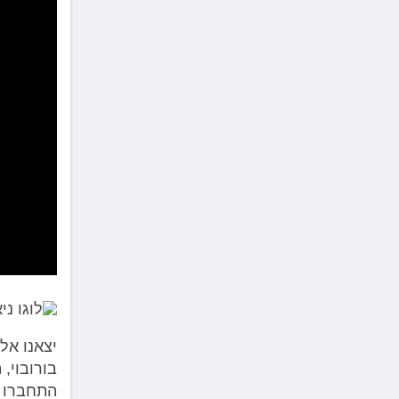
לְחַץ
Control-
F10
לִפְתִיחַת
תַּפְרִיט
נְגִישׁוּת.
יצאנו אל
בורובוי,
התחברו ל