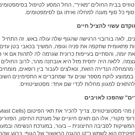
וזיס בבית החולים "מאיר", החל המסע לטיפול בסימפטומים
וף כל סוף מענה למחלה ואיתו גם לסימפטומים.
וקדם עשוי להציל חיים
ם, לאה בורובוי הרגישה שהגוף שלה עולה באש. זה התחיל
ת פתאומית שתקפה את פניה וגופה, המשיך בכאבי בטן עזים
ת יומה, והסתיים בעייפות כרונית שגרמה לה לתהות אם אי 
צמה. ללאה היה יחסית מזל היא אובחנה מהר, לרוב החולים
מהמחלה הנדירה הזאת, ונאלצים לעבור בין רופאים, מומחים
 בממוצע לוקח מספר שנים עד שמחברים א התסימינים השוני
להתאים למגוון מחלות לכדי שם אחד: מסטוציטוזיס.
ם" שהפכו לאויבים
ופ' מקורי, אלו הם תאים חיוניים של מערכת החיסון, הפזורים
משיקות לסביבה החיצונית – בעור, במערכת הנשימה ובמער
תפקידם הוא לשמש כ"קו ההגנה הראשון" של הגוף; ברגע שהם