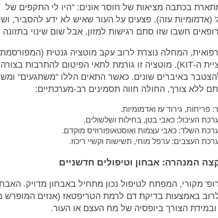
מתארת בכתבה מציאות של חוסר אונים: "היו לי התקפים של
' (אדמומיות עזה), פצעים על העור שאיש לא ידע להסביר, וש
ופאים חשבו שזו סתם רגישות למזון, אבל שום שינוי בתזונה ל
פואית, המחלה נוצרת לרוב עקב מוטציה גנטית (המפורסמת
היא מוטציית ה-KIT). מוטציה זו גורמת לתאי הפיטום להתרבות בצור
הצטבר באיברים שונים. כאשר התאים הללו "משתגעים" ומש
ם ללא צורך, החולה חווה תסמינים רב-מערכתיים:
: פריחות, גירוד עז ואדמומיות.
כת העיכול: כאבי בטן, בחילות ושלשולים.
כת השלד: כאבי עצמות ואוסטאופורוזיס מוקדם.
כת העצבים: ערפל מוחי, תשישות וקשיי ריכוז.
צה המנהרה: אבחון וטיפולים חדשניים
ופ' מקורי, המפתח לטיפול נכון מתחיל באבחון מדויק. האבחו
וב באמצעות בדיקת דם לרמת הטריפטאז (אנזים המופרש מ
ובמידת הצורך ביופסיה של מח העצם או העור.