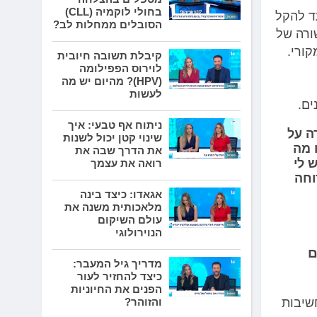
בחולי לוקמיה (CLL)
ד להקל
הסובלים ממחלות לב?
ורה של
קורי.
קיבלת תשובה חיובית
לוירוס הפפילומה
(HPV)? מהיום יש מה
לעשות
ים.
ניתוח אף טבעי: איך
ה על
שינוי קטן יכול לשנות
 מה
את הדרך שבה את
 לי
רואה את עצמך
וחה
אגאדו: כיצד בינה
מלאכותית משנה את
עולם השיקום
הנוירולוגי
ם
מדריך גיל המעבר:
כיצד להחזיר לעור
הפנים את החיוניות
שיבות
והזוהר?