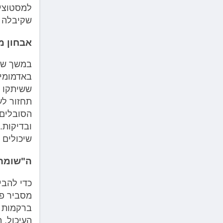
למסטוציט
שקיבלה ס
אבחון מ
במשך שני
באדמומיו
ששיתקו א
תחזור לע
הסובלים 
ובדיקות.
שיכולים 
ה"שומרי
מסביר פר
ברקמות ה
העיכול. 