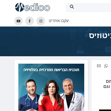
עקבו אחרינו
טוזיס
מם
וגם