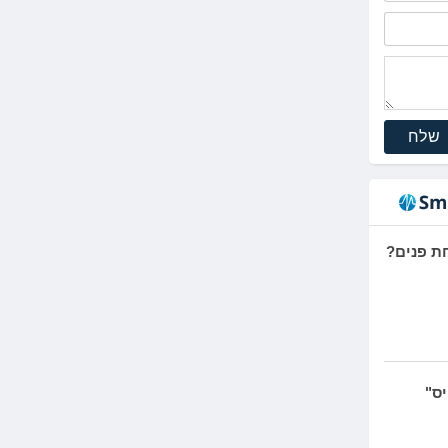
שלח
יס"