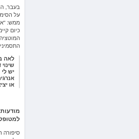
בעבר, הט
על הסימפ
ממש: "אנ
כיום קיי
המוטציה 
התסמינים
לאה בו
שינוי
יש לי 
אנרגיה
או יצי
מודעות 
למטופל
סיפורה ה