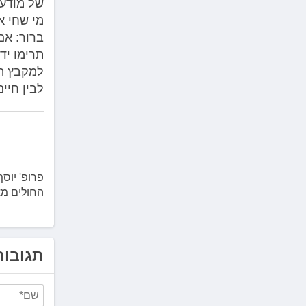
של מודעו
מי שחי א
ברור: אם
תרימו יד
למקבץ הת
לבין חיים
פרופ' יוס
החולים מא
תגובות