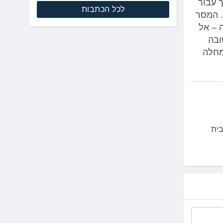
 עבור
לכל הכתבות
. המסר
 – אל
ובה
מחלה
בית