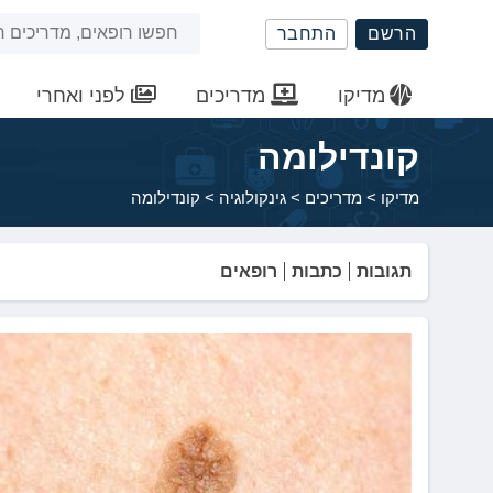
שִׂים
חיפוש
הרשם
התחבר
לֵב:
בְּאֲתָר
באתר
זֶה
מדיקו
מדריכים
לפני ואחרי
מֻפְעֶלֶת
מַעֲרֶכֶת
קונדילומה
נָגִישׁ
בִּקְלִיק
מדיקו
>
מדריכים
>
גינקולוגיה
>
קונדילומה
הַמְּסַיַּעַת
לִנְגִישׁוּת
הָאֲתָר.
תגובות
כתבות
רופאים
לְחַץ
Control-
F11
לְהַתְאָמַת
הָאֲתָר
לְעִוְורִים
הַמִּשְׁתַּמְּשִׁים
בְּתוֹכְנַת
קוֹרֵא־מָסָךְ;