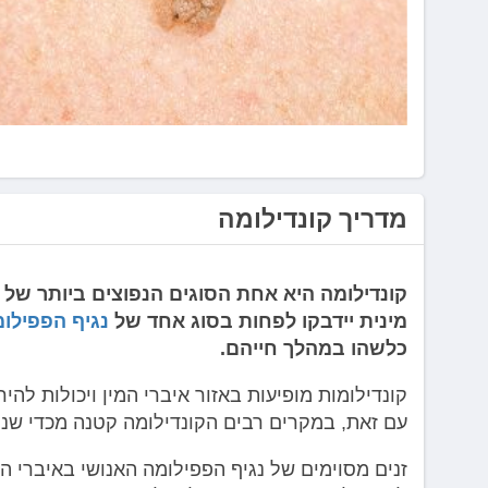
לְחַץ
Control-
F10
לִפְתִיחַת
תַּפְרִיט
נְגִישׁוּת.
מדריך קונדילומה
קונדילומה היא אחת הסוגים הנפוצים ביותר של 
מינית יידבקו לפחות בסוג אחד של
נגיף הפפילומה 
כלשהו במהלך חייהם.
קונדילומות מופיעות באזור איברי המין ויכולות לה
עם זאת, במקרים רבים הקונדילומה קטנה מכדי שנית
זנים מסוימים של נגיף הפפילומה האנושי באיברי המ