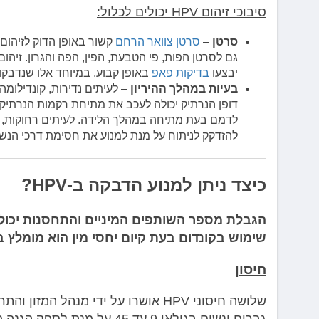
סיבוכי זיהום HPV יכולים לכלול:
סרטן
–
סרטן צוואר הרחם
קשור באופן הדוק לזיהום 
גם לסרטן הפות, פי הטבעת, הפין, הפה והגרון. זיה
יבצעו
בדיקות פאפ
באופן קבוע, במיוחד אלו שנדבקו 
בעיות במהלך ההיריון
– לעיתים נדירות, קונדילומה
דופן הנרתיק יכולה לעכב את מתיחת רקמות הנרתיק במ
לדמם בעת מתיחה במהלך הלידה. לעיתים רחוקות, תינו
להזדקק לניתוח על מנת למנוע את חסימת דרכי הנש
כיצד ניתן למנוע הדבקה ב-HPV?
שימוש בקונדום בעת קיום יחסי מין הוא מומלץ בא
חיסון
גברים ונשים בגילאי 9 עד 45