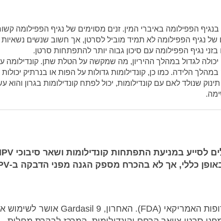
בנגיף הפפילומה באיברי המין. זנים מסוימים של נגיף הפפילומה קשור
ום של נגיף הפפילומה לא תמיד מוביל לסרטן, אך חשוב שנשים נשאיות
בזני נגיף הפפילומה עם סיכון גבוה יותר להתפתחות סרטן.
 יכולה לגדול במהלך ההיריון, מה שמקשה על הטלת שתן. קונדילומה ע
הלך הלידה. כמו כן, קונדילומות גדולות על הפות או בנרתיק יכולות
ק שנולד לאם עם קונדילומות, יכול לפתח קונדילומות בגרון והוא עש
ימה.
ופן כללי, אך לא בהכרח מספק הגנה מפני הדבקה ב-HPV.
שלושה חיסוני HPV אושרו על ידי מנהל המזון והתרופות האמריקאי (FDA). האחרון, Gardasil 9 או
 על מנת לספק הגנה מפני סרטן צוואר הרחם וקונדילומות. המרכז לבקרת מחלות