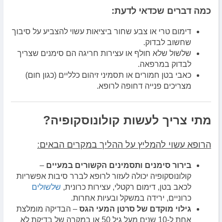
כמה דברים שכדאי לדעת:
דימום טרי או צבע שחור ביציאות עשוי להצביע על סיבוך
שחשוב לבדוק.
שלשול שלא חולף או עצירות חריגה הם סימנים שצריך
לבדוק במרפאה.
כאבי בטן חמורים או תסמיני זיהום כלליים (כגון חום)
מצריכים פנייה דחופה לרופא.
מתי צריך לעשות קולונוסקופיה?
הרופא עשוי להמליץ על ההליך במקרים הבאים:
בירור סימנים ותסמינים הקשורים במעיים
–
קולונוסקופיה יכולה לעזור לרופא לברר סיבות אפשריות
לכאב בטן, דימום רקטלי, עצירות כרונית,
שלשולים
כרוניים, ירידה במשקל ובעיות אחרות.
גילוי מוקדם של סרטן המעי הגס
– הבדיקה מומלצת
אחת ל-10 שנים מעל גיל 50 או במקרה של בדיקת לא