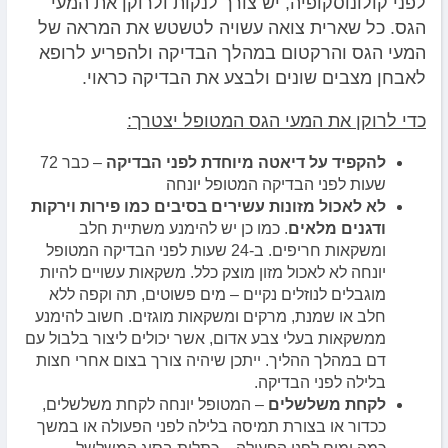
לפני קולונוסקופיה, יש צורך לנקות ולרוקן את המעי
הגס. כל שארית צואה עשויה לטשטש את המראה של
המעי הגס והרקטום במהלך הבדיקה ולהפריע לרופא
לאבחן מצבים שונים ולבצע את הבדיקה כראוי.
כדי לרוקן את המעי הגס המטופל יצטרך:
להקפיד על דיאטה מיוחדת לפני הבדיקה
– כבר 72
שעות לפני הבדיקה המטופל יונחה
לא לאכול מזונות עשירים בסיבים כמו פירות וירקות
ודגנים מלאים
. כמו כן יש להימנע משתיית חלב
ומשקאות חריפים. ב-24 שעות לפני הבדיקה המטופל
יונחה לא לאכול מזון מוצק כלל. משקאות עשויים להיות
מוגבלים לנוזלים נקיים – מים פשוטים, תה וקפה ללא
חלב או שמנת, מרקים ומשקאות מוגזים. חשוב להימנע
ממשקאות בעלי צבע אדום, אשר יכולים ליצור בלבול עם
דם במהלך ההליך. ייתכן שיהיה צורך בצום אחרי חצות
בלילה לפני הבדיקה.
לקחת משלשלים
– המטופל יונחה לקחת משלשלים,
ככדור או בצורת תמיסה בלילה לפני הפעולה או במשך