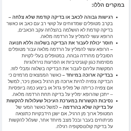
במקרים הללו:
רגישות גבוהה לכאב או בדיקה קודמת שלא צלחה –
בקרב מטופלים שמדווחים על קושי רב עם כאב או כאשר
בדיקה קודמת לא הושלמה בהצלחה עקב הכאבים,
הרופא עשוי להמליץ על הרדמה מלאה.
חוסר יכולת לעבור את הבדיקה בשלווה וללא תנועה
–
הרופא עשוי להמליץ על הרדמה מלאה עבור מטופלים
הסובלים מחרדה גבוהה, במטופלים בעלי לקויות
מסוימות כגון קוגניטיביות או הפרעות נוירולוגיות
המקשות עליהם לעבור את הבדיקה בשלווה ומבלי לזוז.
בבדיקה ארוכה במיוחד –
כאשר הממצאים מרמזים כי
הבדיקה צפויה להיות ארוכה מן הרגיל באופן ניכר, למשל
אם צפויה כריתה של פוליפ גדול או ביצוע כמה ביופסיות
– ייתכן שהרופא ימליץ על בדיקה תחת הרדמה מלאה.
נסיבות הקשורות במערכת העיכול שעלולות להקשות
על בדיקה שלא בהרדמה –
למשל כאשר המעי של
המטופל ארוך מן הרגיל, אם ישנן הידבקויות כתוצאה
מניתוחים בעבר ובכל מצב מיוחד אחר, שעלול להקשות
על בדיקת קולונוסקופיה רגילה.