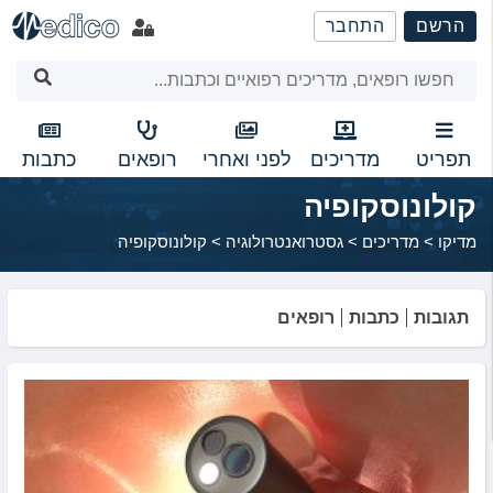
שִׂים
הרשם
התחבר
לֵב:
בְּאֲתָר
זֶה
מֻפְעֶלֶת
מַעֲרֶכֶת
נָגִישׁ
תפריט
מדריכים
לפני ואחרי
רופאים
כתבות
בִּקְלִיק
קולונוסקופיה
הַמְּסַיַּעַת
לִנְגִישׁוּת
מדיקו
>
מדריכים
>
גסטרואנטרולוגיה
>
קולונוסקופיה
הָאֲתָר.
תגובות
כתבות
רופאים