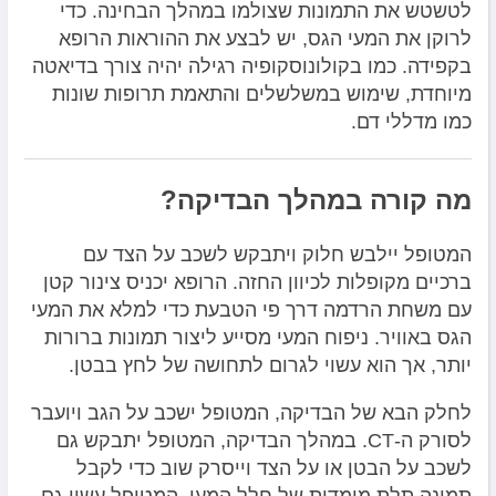
לטשטש את התמונות שצולמו במהלך הבחינה. כדי
לרוקן את המעי הגס, יש לבצע את ההוראות הרופא
בקפידה. כמו בקולונוסקופיה רגילה יהיה צורך בדיאטה
מיוחדת, שימוש במשלשלים והתאמת תרופות שונות
כמו מדללי דם.
מה קורה במהלך הבדיקה?
המטופל יילבש חלוק ויתבקש לשכב על הצד עם
ברכיים מקופלות לכיוון החזה. הרופא יכניס צינור קטן
עם משחת הרדמה דרך פי הטבעת כדי למלא את המעי
הגס באוויר. ניפוח המעי מסייע ליצור תמונות ברורות
יותר, אך הוא עשוי לגרום לתחושה של לחץ בבטן.
לחלק הבא של הבדיקה, המטופל ישכב על הגב ויועבר
לסורק ה-CT. במהלך הבדיקה, המטופל יתבקש גם
לשכב על הבטן או על הצד וייסרק שוב כדי לקבל
תמונה תלת מימדית של חלל המעי. המטופל עשוי גם