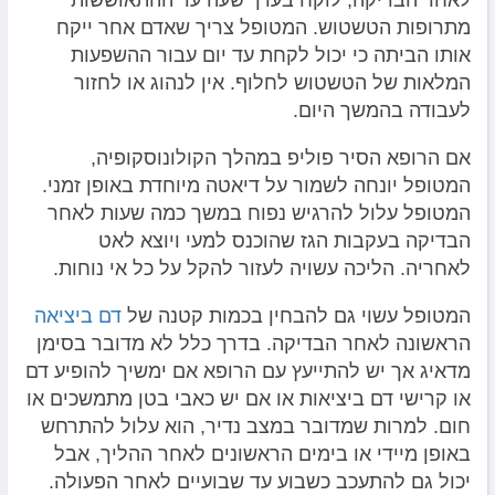
לאחר הבדיקה, לוקח בערך שעה עד ההתאוששות
מתרופות הטשטוש. המטופל צריך שאדם אחר ייקח
אותו הביתה כי יכול לקחת עד יום עבור ההשפעות
המלאות של הטשטוש לחלוף. אין לנהוג או לחזור
לעבודה בהמשך היום.
אם הרופא הסיר פוליפ במהלך הקולונוסקופיה,
המטופל יונחה לשמור על דיאטה מיוחדת באופן זמני.
המטופל עלול להרגיש נפוח במשך כמה שעות לאחר
הבדיקה בעקבות הגז שהוכנס למעי ויוצא לאט
לאחריה. הליכה עשויה לעזור להקל על כל אי נוחות.
המטופל עשוי גם להבחין בכמות קטנה של
דם ביציאה
הראשונה לאחר הבדיקה. בדרך כלל לא מדובר בסימן
מדאיג אך יש להתייעץ עם הרופא אם ימשיך להופיע דם
או קרישי דם ביציאות או אם יש כאבי בטן מתמשכים או
חום. למרות שמדובר במצב נדיר, הוא עלול להתרחש
באופן מיידי או בימים הראשונים לאחר ההליך, אבל
יכול גם להתעכב כשבוע עד שבועיים לאחר הפעולה.