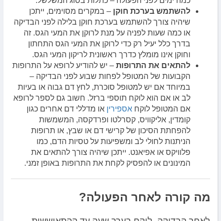
כמה ימים לפני הפעולה – כתלות בסוג המשלשל.
להשתמש בערכת חוקן
– במקרים מסוימים, ייתכן
שיהיה צורך להשתמש בערכת חוקן בלילה לפני הבדיקה
או כמה שעות לפניה על מנת לרוקן את המעי הגס. זה
בדרך כלל יעיל רק כדי לרוקן את המעי הגס התחתון
וחוקן אינו מומלץ כדרך ראשונית לריקון המעי הגס.
להתאים את התרופות
– יש להודיע לרופא על התרופות
הקבועות של המטופל לפחות שבוע לפני הבדיקה –
במיוחד אם יש למטופל סוכרת, לחץ דם גבוה או בעיות
לב או אם הוא לוקח תוספי ברזל. חשוב גם לספר לרופא
אם המטופל לוקח
אספירין
או מדללי דם אחרים כגון
קומדין, אליקוויס, קסרלטו ופרדקסה, המשמשות
להפחתת הסיכון של קרישי דם או שבץ, או תרופות
הניתנות לחולי לב ומשפיעות על טסיות הדם, כמו
פלוויקס או אפיאנט. ייתכן שיהיה צורך להתאים את
המינונים או להפסיק לקחת את התרופות באופן זמני.
מה קורה לאחר הפעולה?