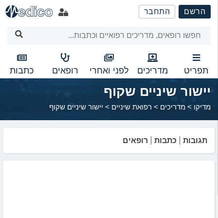
שִׂים
הרשם
התחבר
לֵב:
בְּאֲתָר
זֶה
מֻפְעֶלֶת
מַעֲרֶכֶת
נָגִישׁ
תפריט
מדריכים
לפני ואחרי
רופאים
כתבות
בִּקְלִיק
יישור שיניים שקוף
הַמְּסַיַּעַת
לִנְגִישׁוּת
מדיקו
>
מדריכים
>
רפואת שיניים
>
יישור שיניים שקוף
הָאֲתָר.
תגובות
כתבות
רופאים