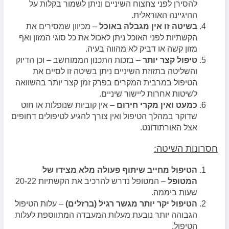
להסירן לפני צחצוח השיניים וניתן לשמור בקלות על
ההיגיינה האוראלית.
בשיטה זו אין מגבלה באוכל
– מכיוון שמסירים את
הקשתיות לפני האוכל ניתן לאכול את כל סוגי המזון ואף
מזון קשה או דביק לא מהווה בעיה.
טיפול קצר יותר
– בזכות התכנון הממוחשב – וכן הדיוק
והשליטה בתזוזת השיניים ניתן בשיטה זו לסיים את
הטיפול במרבית המקרים בפרק זמן קצר יותר בהשוואה
לשיטות אחרות ליישור שיניים.
כמעט ואין מקרי חירום
– אין קוביות שנופלות או חוט
שדוקר במהלך הטיפול ואין צורך להגיע לטיפולים דחופים
אצל האורתודונט.
חסרונות השיטה:
הטיפול מחייב שיתוף פעולה מלא מצידו של
המטופל
– המטופל נדרש להרכיב את הקשתיות 20-22
שעות ביממה.
הטיפול יקר יותר מגשר רגיל (ברזלים)
– עלות הטיפול
הגבוהה יותר נובעת מעלות המעבדה המתווספת לעלות
הטיפול.