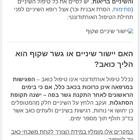
והשיניים בריאות
, יש לסיים את כל טיפול השיניים
(
סתימות
, הסרת אבנית וכו') אצל רופא השיניים לפני
תחילת הטיפול האורתודונטי.
האם יישור שיניים או גשר שקוף הוא
הליך כואב?
ככלל טיפול אורתודונטי אינו טיפול כואב –
הפגישות
במרפאה אינן כרוכות בכאב כלל, אם כי בימים
הראשונים לאחר התקנת גשר בפה – ישנה תקופת
הסתגלות
, ועקב הלחץ על השיניים חלק מהמטופלים
כן יחושו אי נוחות, רגישות בשיניים ולעתים כאב אשר
בד"כ חולף תוך מספר ימים.
במקרים אלו מומלץ במידת הצורך לקחת משכחי כאב
עד לשיפור.