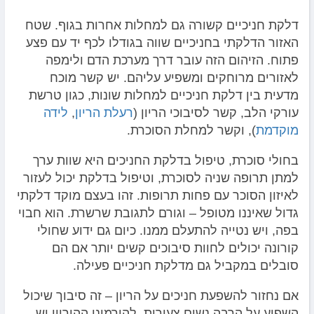
דלקת חניכיים קשורה גם למחלות אחרות בגוף. שטח
האזור הדלקתי בחניכיים שווה בגודלו לכף יד עם פצע
פתוח. הזיהום הזה עובר דרך מערכת הדם ולימפה
לאזורים מרוחקים ומשפיע עליהם. יש קשר מוכח
מדעית בין דלקת חניכיים למחלות שונות, כגון טרשת
עורקי הלב, קשר לסיבוכי הריון (
רעלת הריון
,
לידה
מוקדמת
), וקשר למחלת הסוכרת.
בחולי סוכרת, טיפול בדלקת החניכים היא שוות ערך
למתן תרופה שניה לסוכרת, וטיפול בדלקת יכול לעזור
לאיזון הסוכר עם פחות תרופות. זהו בעצם מוקד דלקתי
גדול שאיננו מטופל – וגורם לתגובת שרשרת. הוא חבוי
בפה, ויש נטייה להתעלם ממנו. כיום גם ידוע שחולי
קורונה יכולים לחוות סיבוכים קשים יותר אם הם
סובלים במקביל גם מדלקת חניכיים פעילה.
אם נחזור להשפעת חניכים על הריון – זה סיבוך שיכול
השפיע על הרבה נשים צעירות. להורמוני ההיריון יש