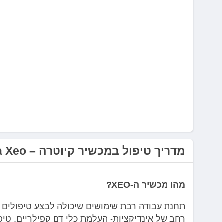
לְחַץ
Control-
F10
לִפְתִיחַת
תַּפְרִיט
נְגִישׁוּת.
מדריך טיפול במכשיר קיוטרה – Cutera Xeo
מהו מכשיר ה-XEO?
רחב של אינדיקציות- העלמת כלי דם קפילריים, טיפ