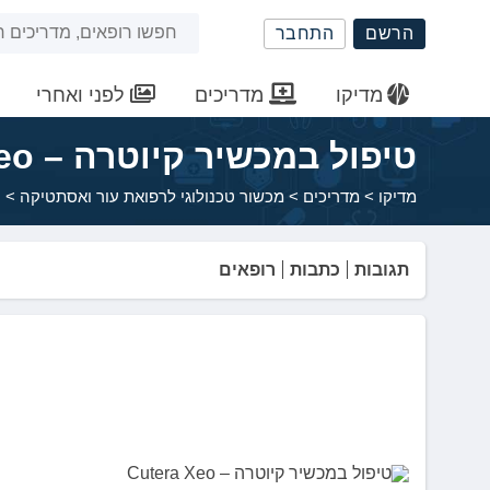
שִׂים
חיפוש
הרשם
התחבר
לֵב:
בְּאֲתָר
באתר
זֶה
מדיקו
מדריכים
לפני ואחרי
מֻפְעֶלֶת
מַעֲרֶכֶת
טיפול במכשיר קיוטרה – Cutera Xeo
נָגִישׁ
בִּקְלִיק
מדיקו
>
מדריכים
>
מכשור טכנולוגי לרפואת עור ואסתטיקה
>
ט
הַמְּסַיַּעַת
לִנְגִישׁוּת
הָאֲתָר.
תגובות
כתבות
רופאים
לְחַץ
Control-
F11
לְהַתְאָמַת
הָאֲתָר
לְעִוְורִים
הַמִּשְׁתַּמְּשִׁים
בְּתוֹכְנַת
קוֹרֵא־מָסָךְ;