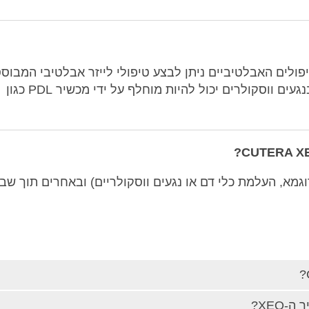
ולים האבלטיביים ניתן לבצע טיפולי לייזר אבלטיבי המבוס
על פחמן דו חמצני ברמות עוצמה נמוכות והטיפול בנגעים ווסקולרים יכול להיות מוחלף על ידי מכשיר PDL כגון
וגמא, העלמת כלי דם או נגעים ווסקולריים) ובאחרים תוך שב
XEO?