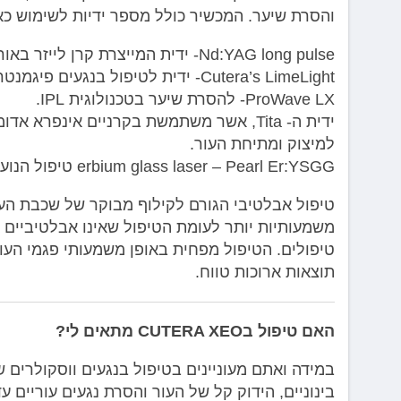
והסרת שיער. המכשיר כולל מספר ידיות לשימוש כאש
Nd:YAG long pulse- ידית המייצרת קרן לייזר באורך גל 1064 ננומטר המשמשת לטיפול בוורידי רגליים עמוקים.
Cutera’s LimeLight- ידית לטיפול בנגעים פיגמנטריים וכתמי שמש.
ProWave LX- להסרת שיער בטכנולוגית IPL.
ידית ה- Tita, אשר משתמשת בקרניים אינפר
למיצוק ומתיחת העור.
erbium glass laser – Pearl Er:YSGG טיפול הנועד לקמטוטים עדינים וכתמי שמש
טיפול אבלטיבי הגורם לקילוף מבוקר של שכבת הע
משמעותיות יותר לעומת הטיפול שאינו אבלטיביים 
טיפולים. הטיפול מפחית באופן משמעותי פגמי העור
תוצאות ארוכות טווח.
האם טיפול בCUTERA XEO מתאים לי?
במידה ואתם מעוניינים בטיפול בנגעים ווסקולרים ש
בינוניים, הידוק קל של העור והסרת נגעים עוריים עדיני