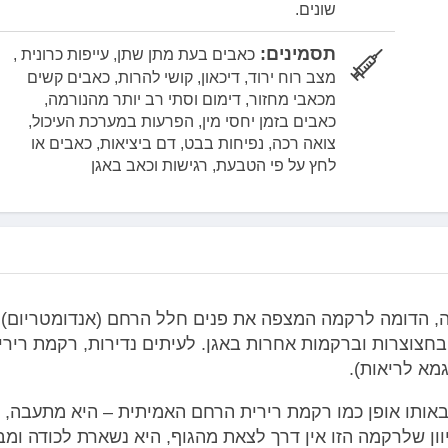
שונים.
תסמינים:
כאבים בעת מתן שתן, עייפות כרונית ,
מצב רוח ירוד, דיכאון, קושי להרות, כאבים קשים
מכאבי מחזור, דימום וסתי רב יותר מהנורמה,
כאבים בזמן יחסי מין, הפרעות במערכת העיכול,
צואה רכה, נפיחות בבט, דם ביציאות, כאבים או
לחץ על פי הטבעת, רגישות וכאב באגן
ה, הדומה לרקמה המצפה את פנים חלל הרחם (אנדומטריום) 
חצוצרות וברקמות אחרות באגן. לעיתים נדירות, רקמת רירי
מא לריאות).
אותו אופן כמו רקמת רירית הרחם האמיתית – היא מתעבה,
ון שלרקמה הזו אין דרך לצאת מהגוף, היא נשארת לכודה ומב