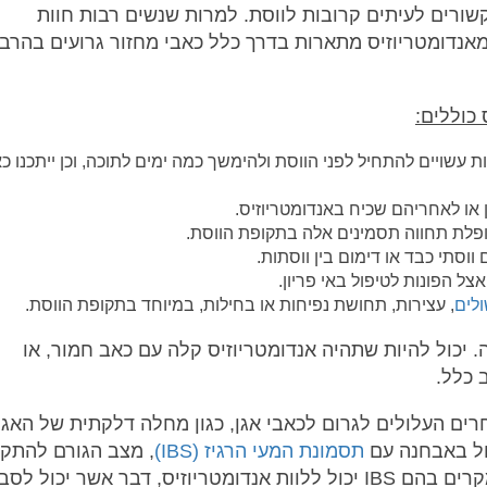
קשורים לעיתים קרובות לווסת. למרות שנשים רבות חוות
מאנדומטריוזיס מתארות בדרך כלל כאבי מחזור גרועים בהרב
כוללים:
ות עשויים להתחיל לפני הווסת ולהימשך כמה ימים לתוכה, וכן ייתכנו כ
 או לאחריהם שכיח באנדומטריוזיס.
פלת תחווה תסמינים אלה בתקופת הווסת.
וסתי כבד או דימום בין ווסתות.
צל הפונות לטיפול באי פריון.
לים
, עצירות, תחושת נפיחות או בחילות, במיוחד בתקופת הווסת.
יכול להיות שתהיה אנדומטריוזיס קלה עם כאב חמור, או
 כלל.
ים העלולים לגרום לכאבי אגן, כגון מחלה דלקתית של האגן
תסמונת המעי הרגיז (IBS)
, מצב הגורם להתקפ
שלשול, עצירות והתכווצויות בבטן. עם זאת, ישנם מקרים בהם IBS יכול ללוות אנדומטריוזיס, דבר אשר יכול ל