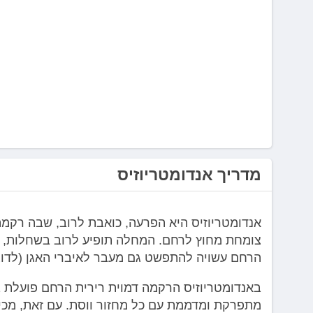
לְחַץ
Control-
F10
לִפְתִיחַת
תַּפְרִיט
נְגִישׁוּת.
מדריך אנדומטריוזיס
אנדומטריוזיס היא הפרעה, כואבת לרוב, שבה רקמ
צומחת מחוץ לרחם. המחלה תופיע לרוב בשחלות, ב
הרחם עשויה להתפשט גם מעבר לאיברי האגן (לדוג
באנדומטריוזיס הרקמה דמוית רירית הרחם פועלת ב
מתפרקת ומדממת עם כל מחזור ווסת. עם זאת, מכיו