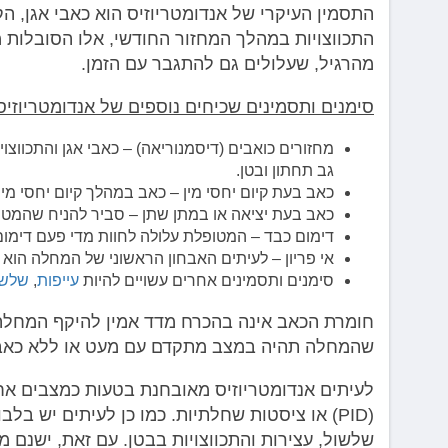
התסמין העיקרי של אנדומטריוזיס הוא כאבי אגן, ה
התכווצויות במהלך המחזור החודשי, אלו הסובלות 
מהרגיל, שעלולים גם להתגבר עם הזמן.
סימנים ותסמינים שכיחים נוספים של אנדומטריוזיס 
מחזורים כואבים (דיסמנוריאה) – כאבי אגן והתכווצוי
גב תחתון ובטן.
כאב בעת קיום יחסי מין – כאב במהלך קיום יחסי מין
כאב בעת יציאה או במתן שתן – סביר להניח שהמטו
דימום כבד – המטופלת עלולה לחוות מדי פעם דימום ו
אי פריון – לעיתים האבחון הראשוני של המחלה הוא א
סימנים ותסמינים אחרים עשויים להיות
עייפות
,
שלשו
חומרת הכאב אינה בהכרח מדד אמין להיקף המחלה. 
שהמחלה תהיה במצב מתקדם עם מעט או ללא כאב
לעיתים אנדומטריוזיס מאובחנת בטעות כמצבים אחר
(PID) או ציסטות שחלתיות. כמו כן לעיתים יש בלבול באבחנה עם