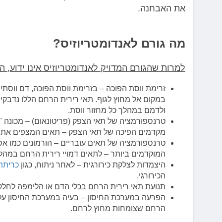
את האבחנה.
מה גורם לאנדומטריוזיס?
למרות שהגורם המדויק לאנדומטריוזיס אינו ידוע, 
זרימת ווסת הפוכה – בזרימת ווסת הפוכה, דם ווסתי
במקום אל מחוץ לגוף. תאי רירית הרחם הללו נדבקי
ולדמם במהלך כל מחזור ווסת.
טרנספורמציה של תאי הצפק (פריטונאום) – מכונה "תי
מקדמים הפיכה של תאי הצפק – תאים המצפים את הצ
טרנספורמציה של תאים עובריים – הורמונים כמו א
המוקדמים ביותר – לתאים דמויי רירית הרחם במהל
היצמדות לצלקת כירורגית – לאחר ניתוח, כגון
כריתת
הכירורגי.
תנועת תאי רירית הרחם בכלי הדם או הלימפה לחלק
הפרעה במערכת החיסון – בעיה במערכת החיסון עלול
הרחם שצומחות מחוץ לרחם.