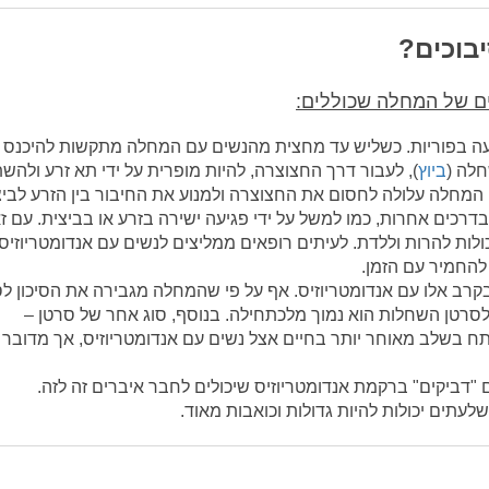
יבוכים?
ים של המחלה שכוללים:
פגיעה בפוריות. כשליש עד מחצית מהנשים עם המחלה מתקשות להיכנס
חלה (
ביוץ
), לעבור דרך החצוצרה, להיות מופרית על ידי תא זרע ולהש
מחלה עלולה לחסום את החצוצרה ולמנוע את החיבור בין הזרע לביצ
רכים אחרות, כמו למשל על ידי פגיעה ישירה בזרע או בביצית. עם ז
יכולות להרות וללדת. לעיתים רופאים ממליצים לנשים עם אנדומטריוזיס
להחמיר עם הזמן.
קרב אלו עם אנדומטריוזיס. אף על פי שהמחלה מגבירה את הסיכון ל
י לסרטן השחלות הוא נמוך מלכתחילה. בנוסף, סוג אחר של סרטן –
תח בשלב מאוחר יותר בחיים אצל נשים עם אנדומטריוזיס, אך מדובר
ם "דביקים" ברקמת אנדומטריוזיס שיכולים לחבר איברים זה לזה.
עתים יכולות להיות גדולות וכואבות מאוד.