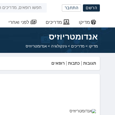
שִׂים
חיפוש
הרשם
התחבר
לֵב:
בְּאֲתָר
באתר
זֶה
מדיקו
מדריכים
לפני ואחרי
מֻפְעֶלֶת
מַעֲרֶכֶת
אנדומטריוזיס
נָגִישׁ
בִּקְלִיק
מדיקו
>
מדריכים
>
גינקולוגיה
>
אנדומטריוזיס
הַמְּסַיַּעַת
לִנְגִישׁוּת
הָאֲתָר.
תגובות
כתבות
רופאים
לְחַץ
Control-
F11
לְהַתְאָמַת
הָאֲתָר
לְעִוְורִים
הַמִּשְׁתַּמְּשִׁים
בְּתוֹכְנַת
קוֹרֵא־מָסָךְ;