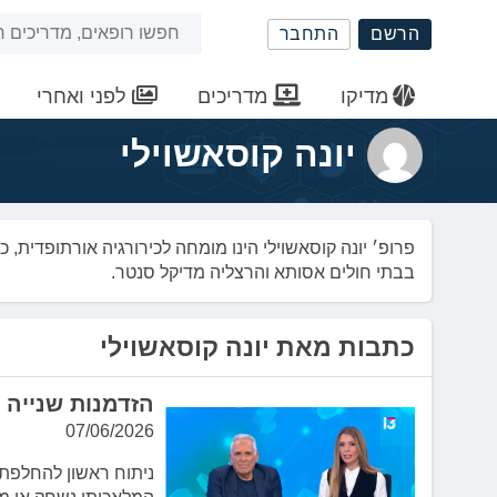
שִׂים
חיפוש
הרשם
התחבר
לֵב:
בְּאֲתָר
באתר
זֶה
מדיקו
מדריכים
לפני ואחרי
מֻפְעֶלֶת
מַעֲרֶכֶת
יונה קוסאשוילי
נָגִישׁ
בִּקְלִיק
הַמְּסַיַּעַת
לִנְגִישׁוּת
פרופ׳ יונה קוסאשוילי הינו מומחה לכירורגיה אורתופדית,
הָאֲתָר.
בבתי חולים אסותא והרצליה מדיקל סנטר.
לְחַץ
Control-
F11
כתבות מאת יונה קוסאשוילי
לְהַתְאָמַת
הָאֲתָר
הזדמנות שנייה 
לְעִוְורִים
הַמִּשְׁתַּמְּשִׁים
07/06/2026
בְּתוֹכְנַת
ניתוח ראשון להחלפת
קוֹרֵא־מָסָךְ;