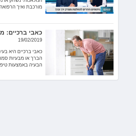
המלאכותי נשחק או מתר
לְחַץ
מורכבת ואיך הרפואה
Control-
F10
לִפְתִיחַת
תַּפְרִיט
כאבי ברכיים: מ
נְגִישׁוּת.
19/02/2019
הברך או מבעיות סמו
הבעיה באמצעות טיפו