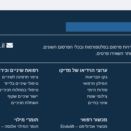
il
ות פרסום בפלטפורמות ובכלי הפרסום השונים.
ר השאירו פרטים.
ערוצי הוידיאו של מדיקו
רפואת שיניים וכירו
בקו הבריאות
ציפוי חרסינה לשיניים
המילון הרפואי
טיפולי שיניים בלייזר
סודות היופי
טיפולי במחלות חניכיים
צילומי שטח
יישור שיניים שקוף
שינוי בחיים
השתלת חניכיים
מכשור רפואי
חומרי מילוי
מכשיר אנדוליפט – Endolift
חומר המילוי אלנסה – Ellanse