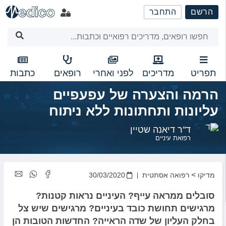
שִׂים
הרשם
התחבר
לֵב:
בְּאֲתָר
זֶה
מֻפְעֶלֶת
מַעֲרֶכֶת
נָגִישׁ
תפריט
מדריכים
לפני ואחרי
רופאים
כתבות
בִּקְלִיק
הרמה והצערה של עפעפיים
הַמְּסַיַּעַת
לִנְגִישׁוּת
עליונות ותחתונות ללא ניתוח
הָאֲתָר.
ד"ר דיאנה שטיין
רפואת עיניים
>
מדיקו
רפואה אסתטית
30/03/2020
סובלים ממראה עייף? העיניים נראות קטנות?
מרגישים תחושת כובד בעיניים? מרגישים שיש צל
בחלק העליון של שדה הראייה? החדשות הטובות הן