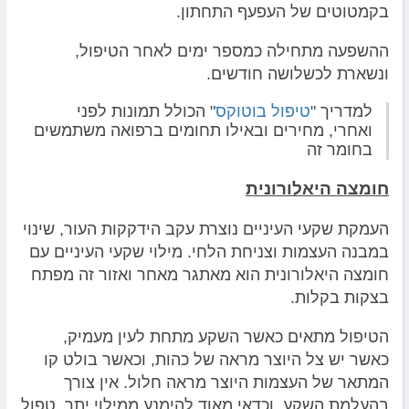
בקמטוטים של העפעף התחתון.
ההשפעה מתחילה כמספר ימים לאחר הטיפול,
ונשארת לכשלושה חודשים.
למדריך "
טיפול בוטוקס
" הכולל תמונות לפני
ואחרי, מחירים ובאילו תחומים ברפואה משתמשים
בחומר זה
חומצה היאלורונית
העמקת שקעי העיניים נוצרת עקב הידקקות העור, שינוי
במבנה העצמות וצניחת הלחי. מילוי שקעי העיניים עם
חומצה היאלורונית הוא מאתגר מאחר ואזור זה מפתח
בצקות בקלות.
הטיפול מתאים כאשר השקע מתחת לעין מעמיק,
כאשר יש צל היוצר מראה של כהות, וכאשר בולט קו
המתאר של העצמות היוצר מראה חלול. אין צורך
בהעלמת השקע, וכדאי מאוד להימנע ממילוי יתר. טפול