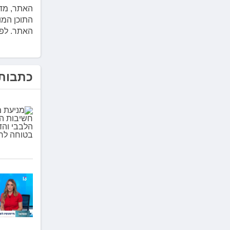
האתר, מדי
התוכן המו
האתר. לפניה 
כתבות 