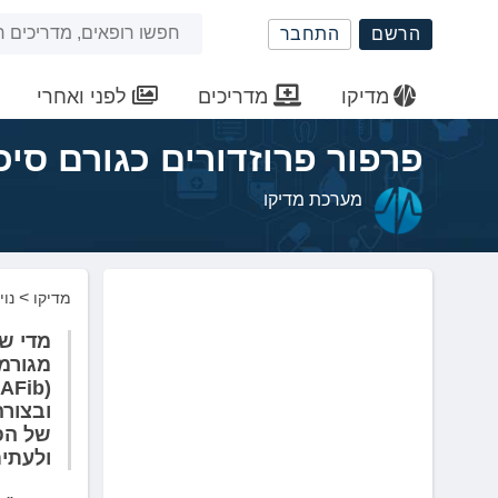
שִׂים
חיפוש
הרשם
התחבר
לֵב:
בְּאֲתָר
באתר
זֶה
מדיקו
מדריכים
לפני ואחרי
מֻפְעֶלֶת
מַעֲרֶכֶת
פרפור פרוזדורים כגורם סיכ
נָגִישׁ
בִּקְלִיק
מערכת מדיקו
הַמְּסַיַּעַת
לִנְגִישׁוּת
הָאֲתָר.
לְחַץ
>
מדיקו
נוי
Control-
F11
לְהַתְאָמַת
מגורמי
הָאֲתָר
(AFib)
לְעִוְורִים
ובצורה
הַמִּשְׁתַּמְּשִׁים
של הפר
בְּתוֹכְנַת
ולעתי
קוֹרֵא־מָסָךְ;