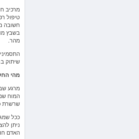
מרכיב חש
טיפול רפ
חשובה מא
בשבץ מוח
מהר.
התסמינים
שיתוק בר
מהי החש
מרגע שבו
המוח שמת
שרשרת כת
ככל שמגי
ניתן להצ
האדם חוו