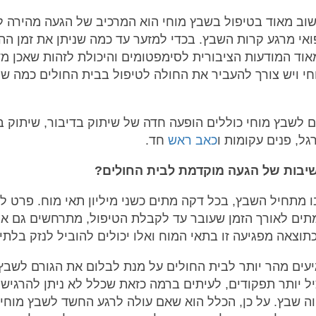
וב מאוד בטיפול בשבץ מוחי הוא המרכיב של הגעה מהירה 
ואי מרגע קרות השבץ. בכדי למזער עד כמה שניתן את זמן הה
וד המודעות הציבורית לסימפטומים והיכולת לזהות שאכן מ
י ויש צורך להעביר את החולה לטיפול בבית החולים כמה שי
 לשבץ מוחי כוללים הופעה חדה של שיתוק בדיבור, שיתוק בי
גל, פנים עקומות ו
כאב ראש
חד.
יבות של הגעה מוקדמת לבית החולים?
 מתחיל השבץ, בכל דקה מתים כשני מיליון תאי מוח. פרט ל
ים לאורך הזמן שעובר עד לקבלת הטיפול, מתרחשים גם איר
וצאה מפגיעה זו בתאי המוח ואלו יכולים להוביל לנזק בלתי 
עים מהר יותר לבית החולים על מנת לבלום את הגורם לשבץ,
יל יותר תפקודים, לעיתים ברמה כזאת שכלל לא ניתן להרגיש 
ה שבץ. על כן, הכלל הוא שאם עולה לרגע החשד לשבץ מוחי,