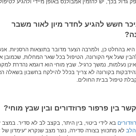
ק גדול בכך, יש להזמין אמבולנס באופן מיידי ולהגיע לטיפול
כר חשש להגיע לחדר מיון לאור משבר
ה?
יא בהחלט כן, ולמרבה הצער מדובר בתוצאות הרסניות. אנש
הבין שעל אף הקורונה, הטיפול בכל שאר המחלות, שכמובן אי
אינן נעלמות, נמשך כרגיל. שבץ מוחי הוא דוגמא נהדרת למקר
ידבקות בקורונה לא צריך בכלל להילקח בחשבון בשאלה ה
בלת טיפול בבית החולים.
שר בין פרפור פרוזדורים ובין שבץ מוחי?
וזדורים
בא לידי ביטוי, בין היתר, בקצב לב לא סדיר. במצב ז
לב
לא מתכווץ בצורה סדירה, נוצר מצב שנקרא "עימדון של ד