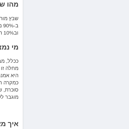
מהו שב
שבץ מוחי
ב-
וב10% הנותרים של המקרים מדובר בדימום מוחי.
מי נמצ
מחלה זו 
היא אמנם
כמקרה חר
סוכרת, ש
מוגבר לש
איך מא