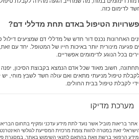
מות דימומים במוח, מה שמחייב הגעה מהירה לקבלת טיפול
שד לדימום כזה.
שרויות הטיפול באדם תחת מדללי דם?
 השנים האחרונות נכנס דור חדש של מדללי דם שמציעים דילול ט
 פגיעה מינורית יותר באיכות חייו של המטופל. יחד עם זאת, 
ירים בכל הנוגע לדימומים אפשריים.
חתונה, חשוב מאוד שכל אדם הנמצא בקבוצת הסיכון, יפנה 
בלת טיפול מניעתי מתאים ואם עולה חשד לשבץ מוחי, יש ל
ידי לקבלת טיפול בבית החולים.
מערכת מדיקו
ו אתר בריאות מוביל אשר נועד לתת מידע עדכני ומקיף בתחום הבריאו
ישראלי זאת במטרה להוות צומת מרכזית המסייעת לגולשי האינטרנט
מידע הרפואי ברשת וזאת בהתאם לתנאי השימוש באתר. במסגרת פע