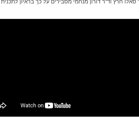
 סאלו חרץ וד"ר דורון מנחמי מסבירים על כך בראיון לתכנית 