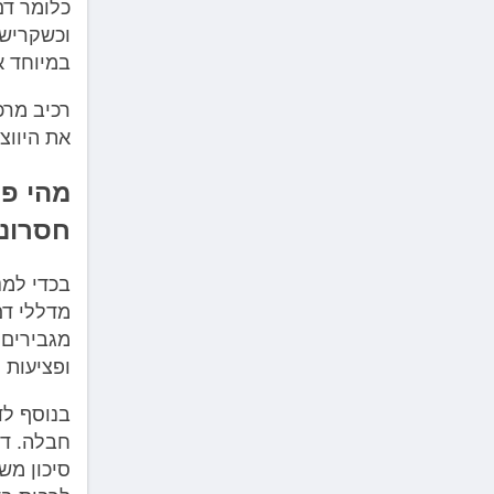
כלומר דם
וכשקריש 
במיוחד א
רכיב מרכ
את היווצ
מהי פע
חסרונ
בכדי למנ
מדללי דם
מגבירים 
ופציעות 
בנוסף לד
חבלה. די
סיכון מש