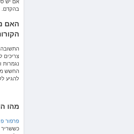
אם יש ספ
בהקדם.
האם ני
הקורונ
התשובה ה
צריכים ל
נגמרות ו
החשש מה
להגיע לק
מהו הק
פרפור פר
כששריר
ה