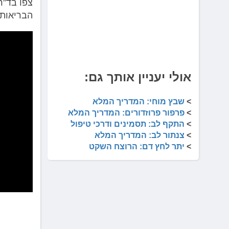
לְחַץ
צפו בד”ר
Control-
הבריאות
F10
לִפְתִיחַת
תַּפְרִיט
נְגִישׁוּת.
אולי יעניין אותך גם:
>
שבץ מוחי: המדריך המלא
>
פרפור פרוזדורים: המדריך המלא
>
התקף לב: תסמינים ודרכי טיפול
>
צנתור לב: המדריך המלא
>
יתר לחץ דם: הרוצח השקט