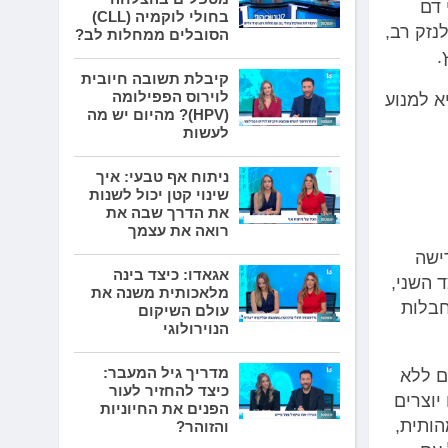
 דם
בחולי לוקמיה (CLL)
נזק רב,
הסובלים ממחלות לב?
.
קיבלת תשובה חיובית
לוירוס הפפילומה
א למנוע
(HPV)? מהיום יש מה
לעשות
ניתוח אף טבעי: איך
שינוי קטן יכול לשנות
את הדרך שבה את
רואה את עצמך
ישה
אגאדו: כיצד בינה
 השני,
מלאכותית משנה את
חבלות
עולם השיקום
הנוירולוגי
מדריך גיל המעבר:
ם ללא
כיצד להחזיר לעור
יוצרים
הפנים את החיוניות
הותית,
והזוהר?