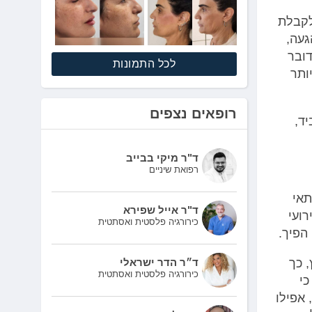
לקבלת
געה,
דובר
לכל התמונות
ותר
רופאים נצפים
ד,
ד"ר מיקי בבייב
רפואת שיניים
תאי
ד"ר אייל שפירא
ועי
כירורגיה פלסטית ואסתטית
הפיך.
 כך
ד״ר הדר ישראלי
כירורגיה פלסטית ואסתטית
כי
 אפילו