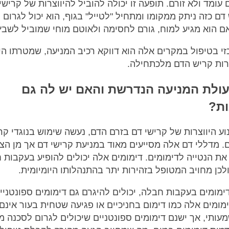
 עומד ולא זורם. תופעה זו יכולה להוביל להיווצרות של קרישי
דם כזה ניתק ממקומו ומתחיל "לטייל" בגוף, הוא יכול לגרום ל
ם הוא מגיע למוח, גורם לחסימה ולאוטם מוחי שמוביל לשבץ
זי בטיפול במקרים אלה הוא דווקא רכיב המניעה, שמטרתו הי
רות קריש הדם מלכתחילה.
ולת המניעה הנדרשת והאם יש לה גם
ות?
וע היווצרות של קרישי דם בזרם הדם, נעשה שימוש בנוגדי קר
. מדללי דם אלה מסייעים מאוד במניעת קרישי דם אך מן הצד
את הנטייה לדימומים. דימומים אלה יכולים להופיע בעקבות 
ולכן מחויב המטופל בזהירות יתר בהתנהלותו היומיומית.
ימומים בעקבות חבלה, יכולים להיגרם גם דימומים ספונטניי
מומים אלה כמו דימום בחניכיים או פגיעה שטחית בעור אינם 
מעותי, אך ישנם דימומים ספונטניים שיכולים לגרום לסכנה מ