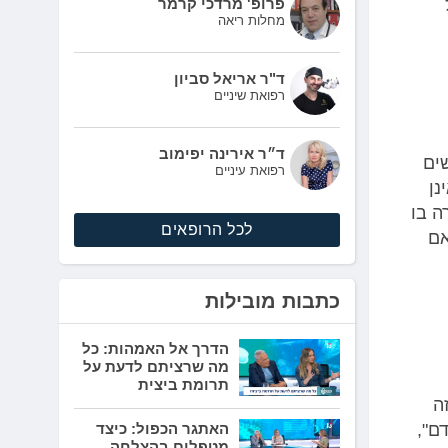
פרופ' מרדכי קרמר
מחלות ריאה
ד"ר אריאל סביון
רפואת שיניים
ד״ר אירינה יפימוב
ים
רפואת עיניים
נן
ה בו
לכל הרופאים
אם
כתבות מובילות
הדרך אל האמהות: כל
מה שרציתם לדעת על
תרומת ביצית
ה
ם",
האתגר הכפול: כיצד
מטפלים בהצלחה