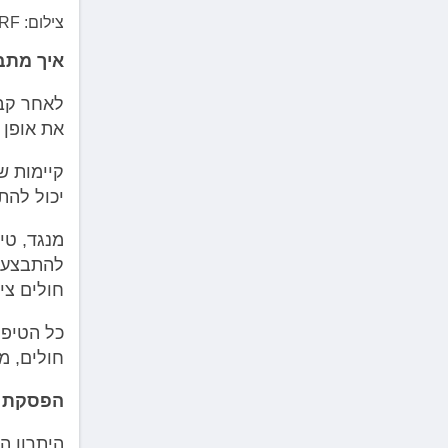
צילום: 123RF
איך מתב
לאחר קבל
את אופן 
קיימות ש
יכול להת
מנגד, טי
חולים ציבור
כל הטיפו
חולים, מ
הפסקת הר
היתרון ה