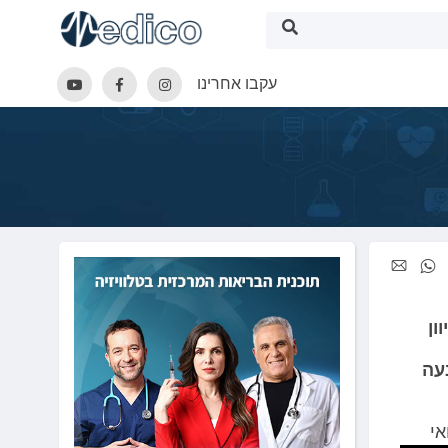
עקבו אחרינו
ון
עה
אי