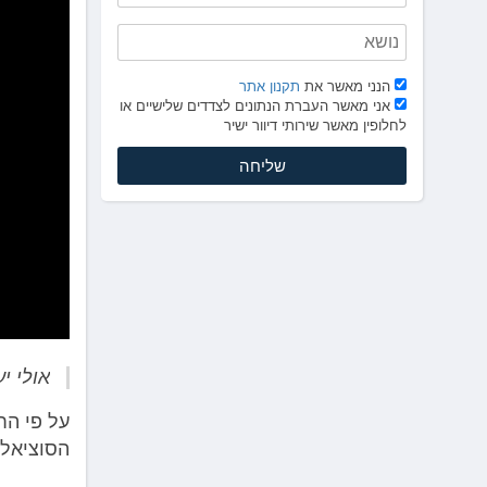
לְחַץ
Control-
F10
לִפְתִיחַת
הנני מאשר את
תקנון אתר
תַּפְרִיט
אני מאשר העברת הנתונים לצדדים שלישיים או
נְגִישׁוּת.
לחלופין מאשר שירותי דיוור ישיר
אולי יע
על פי הח
הסוציאלי