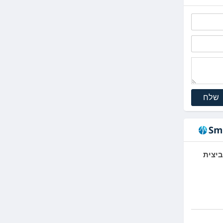
שלח
יצית