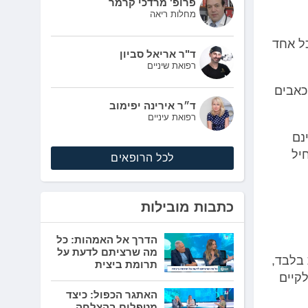
פרופ' מרדכי קרמר
מחלות ריאה
פואי, בכל אחד
ד"ר אריאל סביון
רפואת שיניים
כאבים
ד״ר אירינה יפימוב
רפואת עיניים
 בהם אינם
יל
לכל הרופאים
כתבות מובילות
הדרך אל האמהות: כל
מה שרציתם לדעת על
 בלבד,
תרומת ביצית
קיים
האתגר הכפול: כיצד
מטפלים בהצלחה