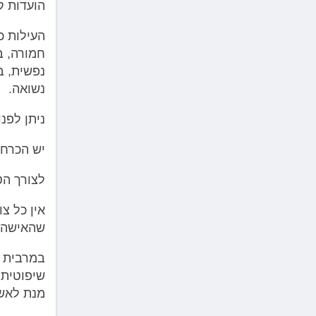
הועדות ק
העילות כ
חמורה, ב
נשואה.
ניתן לפנ
יש הכרח 
לצורך הט
אין כל צו
שהאישה ת
במרבית ה
שיפוטית,
מנת לאש