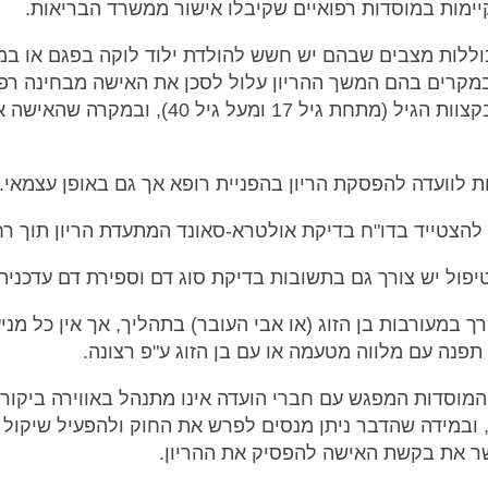
יימות במוסדות רפואיים שקיבלו אישור ממשרד הבריאות.
וללות מצבים שבהם יש חשש להולדת ילוד לוקה בפגם או ב
מקרים בהם המשך ההריון עלול לסכן את האישה מבחינה רפו
נפשית, בקצוות הגיל (מתחת גיל 17 ומעל גיל 40), ובמקרה ש
ות לוועדה להפסקת הריון בהפניית רופא אך גם באופן עצמאי.
להצטייד בדו"ח בדיקת אולטרא-סאונד המתעדת הריון תוך רח
יפול יש צורך גם בתשובות בדיקת סוג דם וספירת דם עדכנית
רך במעורבות בן הזוג (או אבי העובר) בתהליך, אך אין כל מני
פנה עם מלווה מטעמה או עם בן הזוג ע"פ רצונה.
מוסדות המפגש עם חברי הועדה אינו מתנהל באווירה ביקורת
 ובמידה שהדבר ניתן מנסים לפרש את החוק ולהפעיל שיקול 
ר את בקשת האישה להפסיק את ההריון.