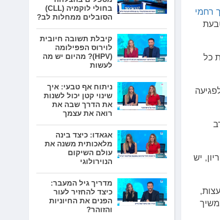
בחולי לוקמיה (CLL)
 רחמי
הסובלים ממחלות לב?
טבעת
קיבלת תשובה חיובית
לוירוס הפפילומה
(HPV)? מהיום יש מה
 כל
לעשות
ניתוח אף טבעי: איך
לפגיעה
שינוי קטן יכול לשנות
את הדרך שבה את
רואה את עצמך
ב
אגאדו: כיצד בינה
מלאכותית משנה את
עולם השיקום
ון, יש
הנוירולוגי
מדריך גיל המעבר:
צות,
כיצד להחזיר לעור
הפנים את החיוניות
משיך
והזוהר?