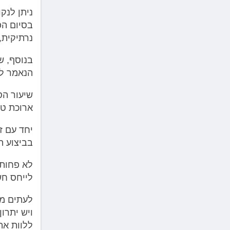
ניתן לנק
בסיום הפ
נרתיקית,
בנוסף, ש
הנאמר לע
שיעור הס
ארוכת טו
יחד עם ז
בביצוע ה
לא פחות 
לייחס חש
לעתים מת
ויש יתרו
ללוות את