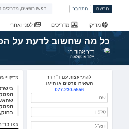
שִׂים
חיפוש
הרשם
התחבר
לֵב:
בְּאֲתָר
באתר
זֶה
מדיקו
מדריכים
לפני ואחרי
מֻפְעֶלֶת
מַעֲרֶכֶת
כל מה שחשוב לדעת על הפ
נָגִישׁ
בִּקְלִיק
ד"ר אהוד רז
הַמְּסַיַּעַת
יילוד וגינקולוגיה
לִנְגִישׁוּת
הָאֲתָר.
לְחַץ
להתייעצות עם ד"ר רז
>
מדיקו
גינ
Control-
השאירו פרטים או חייגו
F11
077-230-5556
לְהַתְאָמַת
הפסקת 
הָאֲתָר
שהאשה
לְעִוְורִים
הפסקות
הַמִּשְׁתַּמְּשִׁים
בחוק, הכוללת 2 רו
בְּתוֹכְנַת
קוֹרֵא־מָסָךְ;
צפו בד"ר