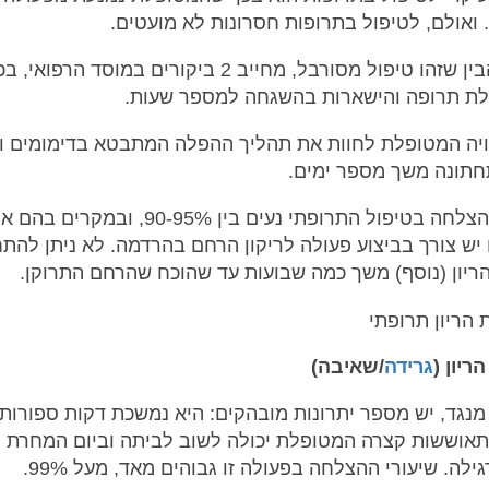
ואולם, לטיפול בתרופות חסרונות לא מועטים.
חשוב להבין שזהו טיפול מסורבל, מחייב 2 ביקורים במוסד הר
לת תרופה והישארות בהשגחה למספר שעות.
יה המטופלת לחוות את תהליך ההפלה המתבטא בדימומים ו
חתונה משך מספר ימים.
שיעורי ההצלחה בטיפול התרופתי נעים בין 90-95%, ובמקרים
יש צורך בביצוע פעולה לריקון הרחם בהרדמה. לא ניתן להתח
ריון (נוסף) משך כמה שבועות עד שהוכח שהרחם התרוקן.
יון (
גרידה
/שאיבה)
מנגד, יש מספר יתרונות מובהקים: היא נמשכת דקות ספורות
אוששות קצרה המטופלת יכולה לשוב לביתה וביום המחרת ל
ילה. שיעורי ההצלחה בפעולה זו גבוהים מאד, מעל 99%.