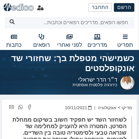
שִׂים
הרשם
התחבר
לֵב:
בְּאֲתָר
זֶה
מֻפְעֶלֶת
מַעֲרֶכֶת
נָגִישׁ
תפריט
מדריכים
לפני ואחרי
רופאים
כתבות
בִּקְלִיק
כשמישהי מטפלת בך: שחזורי שד
הַמְּסַיַּעַת
לִנְגִישׁוּת
אונקופלסטים
הָאֲתָר.
ד״ר הדר ישראלי
כירורגיה פלסטית ואסתטית
>
מדיקו
אונקולוגיה
10/11/2021
לשחזור השד יש תפקיד חשוב בשיקום ממחלת
הסרטן. המטרה היא להעניק למחלימה שד
שנראה טבעי ולסימטריה טובה בין השדיים.