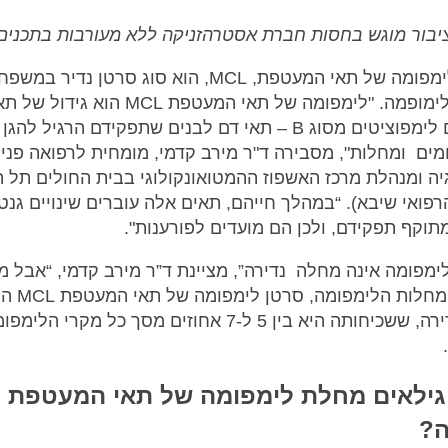
יבור מוגש בחסות חברת אסטרהזניקה ללא מעורבות בתכנים
סרטן הלימפומה של תאי המעטפת, MCL, הוא סוג סרטן נדיר במש
סרטני הלימופמה. "לימפומה של תאי המעטפת MCL הוא גידו
שנקראים לימפוציטים מסוג B – תאי דם לבנים שתפקידם הרגיל להג
ומים ומחלות", מסבירה ד"ר מירב קדמי, מומחית לרפואה פני
יה ומנהלת מרכז האשפוז ההמטואונקולוגי בבית החולים תל 
רפואי שיבא). “במהלך חייהם, תאים אלה עוברים שינויים גנט
תוקף תפקידם, ולכן הם מועדים לפורענות".
ימפומה אינה מחלה נדירה”, מציינת ד”ר מירב קדמי, “אבל מ
משפחת מחלות הלימפומה, סרטן לימ
מחלה נדירה, ששכיחותה היא בין 5 ל-7 אחוזים מסך כל מקרי
.
ב
ה?