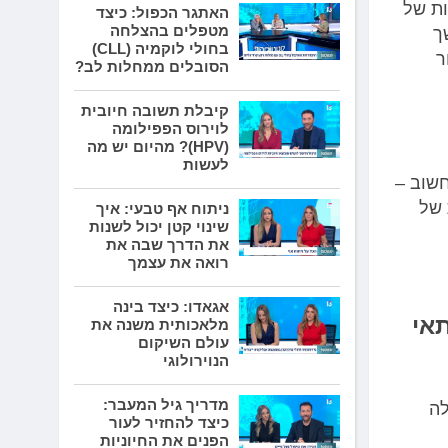
היה מעורבות של
האתגר הכפול: כיצד
מטפלים בהצלחה
ך
בחולי לוקמיה (CLL)
חר
הסובלים ממחלות לב?
קיבלת תשובה חיובית
לוירוס הפפילומה
(HPV)? מהיום יש מה
לעשות
חשוב –
 של
ניתוח אף טבעי: איך
שינוי קטן יכול לשנות
את הדרך שבה את
רואה את עצמך
אגאדו: כיצד בינה
אי
מלאכותית משנה את
עולם השיקום
הנוירולוגי
מדריך גיל המעבר:
לה
כיצד להחזיר לעור
הפנים את החיוניות