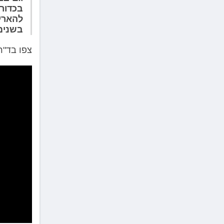
לְחַץ
בכדורי
Control-
להאריך
F10
בשנים
לִפְתִיחַת
תַּפְרִיט
צפו בד"ר
נְגִישׁוּת.