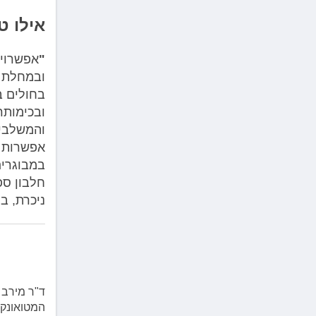
אילו ט
"
אפשרויו
בחולים ב
ובכימותר
והמשלבים
אפשרות ל
במבוגרים
חלבון ספ
ניכרת, ב
ד"ר מירב 
המטואונקו