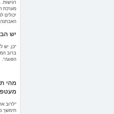
מערכת הע
האבחנה, 
יש הבד
“כן, יש 
ברוב המ
הפוגה".
מהי ת
מעטפת CL
"לרוב אח
תימשך מ