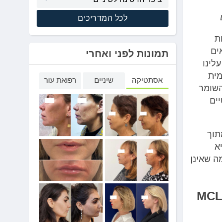
לכל המדריכים
פחת
ל של תאים
תמונות לפני ואחרי
ן עלינו
מית
אסתטיקה
שיניים
רפואת עור
השומר
יים
תוך
פומה של תאי המעטפת MCL היא
 הלימפומה שאינן
אילו גילאים מחלת לימפומה של תאי המעטפת MCL