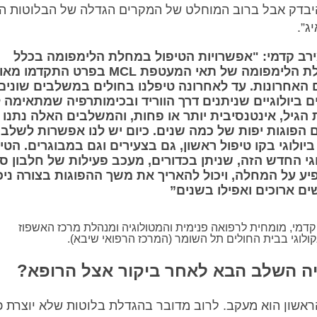
בדק אבל ברוב המוחלט של המקרים הגדלה של הבלוטות הי
ג”.
ירב קדמי: "אפשרויות הטיפול במחלת הלימפומה בכלל
ובמחלת הלימפומה של תאי המעטפת MCL בפרט התקדמו מ
 האחרונות. עד לאחרונה טיפלנו בחולים במשלבים שונים
ם ביולוגיים שניתנים דרך הווריד ובכימותרפיה שמתאימה 
הגיל, אינטנסיבית יותר או פחות, והמשלבים האלה נתנו
 הפוגות יפות של כמה שנים. כיום יש לנו אפשרות לשלב 
ביולוגי בקו טיפול ראשון, גם בצעירים וגם במבוגרים. הטי
גי החדש הזה, שניתן בכדורים, מעכב פעילות של חלבון ס
ע על המחלה, ויכול להאריך את משך ההפוגות בצורה ניכ
ם ארוכים ואפילו בשנים”
קדמי, מומחית לרפואה פנימית והמטולוגיה ומנהלת מרכז האשפוז
ולוגי בבית החולים תל השומר (המרכז הרפואי שיבא).
יה השלב הבא לאחר ביקור אצל הרופא?
אשון הוא מעקב. לרוב מדובר בהגדלת בלוטות שלא יוצרת כ