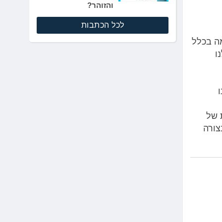
והזוהר?
לכל הכתבות
ה בכלל
לנו
 של
צורה