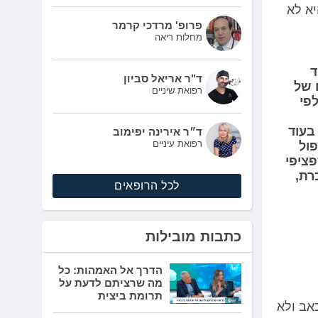
א לא
פרופ' מרדכי קרמר
מחלות ריאה
אוד
ד"ר אריאל סביון
 של
רפואת שיניים
לפי
בעוד
ד״ר אירינה יפימוב
רפואת עיניים
פול
פציפי
רת,
לכל הרופאים
כתבות מובילות
הדרך אל האמהות: כל
מה שרציתם לדעת על
תרומת ביצית
אב ולא