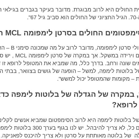
ל 67".
מפטומים החולים בסרטן לימפומה MCL חווים?
"בקרב חולי סרטן לימפומה, מדובר לרוב
לילה, חום וירידה במשקל. אך במ
ם שונה ורחב. בדרך כלל, מה שמביא את המטופל לרופא זו 
 בלוטות לימפה, למשל – הופעה של גושים בצוואר, בבתי ה
– מקומות שהמטופל יכול למשש".
 במקרה של הגדלה של בלוטות לימפה כדא
לרופא?
ל בלוטות לימפה היא לרוב הסימפטום שמביא אנשים לקליני
אבל קודם כל, לא צריך להיבהל. יש לנו בגוף בערך 00
 של בלוטה מאותתת על סרטן ולא צריך להיכנס לפאניקה. 