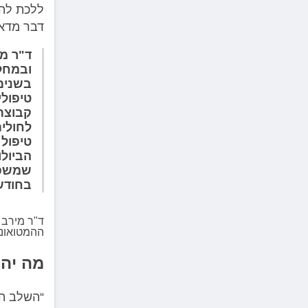
ללכת להי
דבר מדאי
ד"ר מ
בשנים
טיפולי
קבוצת 
לחולים
טיפול 
הביולו
שמשפי
בחודשי
ד"ר מירב 
ההמטואונק
מה יה
“השלב הר