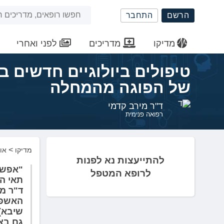
שִׂים
חיפוש
הרשם
התחבר
לֵב:
בְּאֲתָר
באתר
זֶה
מדיקו
מדריכים
לפני ואחרי
מֻפְעֶלֶת
מַעֲרֶכֶת
נָגִישׁ
בִּקְלִיק
של הפוגה מהמחלה
הַמְּסַיַּעַת
לִנְגִישׁוּת
ד"ר מירב קדמי
רפואה פנימית
הָאֲתָר.
לְחַץ
Control-
F11
>
מדיקו
אונ
להתייעצות נא לפנות
לְהַתְאָמַת
"אפשר
הָאֲתָר
לרופא המטפל
לְעִוְורִים
ד"ר מי
הַמִּשְׁתַּמְּשִׁים
האשפוז
בְּתוֹכְנַת
שיבא)
קוֹרֵא־מָסָךְ;
גם בצע