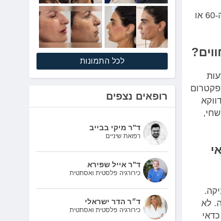
"אוכלוסיית החולים היא לרוב מבוגרת. מדובר בעיקר בגברים בגילאי ה-60 או
לכל התמונות
 על מה שמכונה סימני B – הזעות
קרה של סרטן לימפומה MCL , יש ספקטרום
רופאים נצפים
דווקא
שחי,
ד"ר מיקי בבייב
רפואת שיניים
י
ד"ר אייל שפירא
כירורגיה פלסטית ואסתטית
קה.
ד״ר הדר ישראלי
3 בלוטות לימפה. לא
כירורגיה פלסטית ואסתטית
כדאי