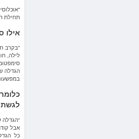
תחילת ה-70. הגיל החציוני של החולים הוא סביב גי
אילו סי
סימפטומי
הגדלה של
במפשעות 
כלומר,
לגשת 
“הגדלה ש
כל הגדלה