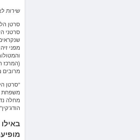
שירות לצ
מפני זיה
והמטולוג
(המרכז ה
מרובים מ
"סרטן הל
הודג’קין”
מופיע