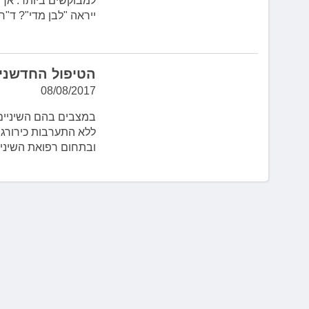
למבוקשים ביותר. אך 
לְחַץ
ייראה "לבן מדי"? ד"ר
Control-
F10
לִפְתִיחַת
תַּפְרִיט
הטיפול החדשני 
נְגִישׁוּת.
08/08/2017
במצבים בהם השיניים ל
ובתחום רפואת השיניי