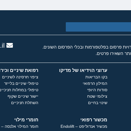
il
ות פרסום בפלטפורמות ובכלי הפרסום השונים.
ר השאירו פרטים.
ערוצי הוידיאו של מדיקו
רפואת שיניים וכירו
בקו הבריאות
ציפוי חרסינה לשיניים
המילון הרפואי
טיפולי שיניים בלייזר
סודות היופי
טיפולי במחלות חניכיים
צילומי שטח
יישור שיניים שקוף
שינוי בחיים
השתלת חניכיים
מכשור רפואי
חומרי מילוי
מכשיר אנדוליפט – Endolift
חומר המילוי אלנסה – Ellanse