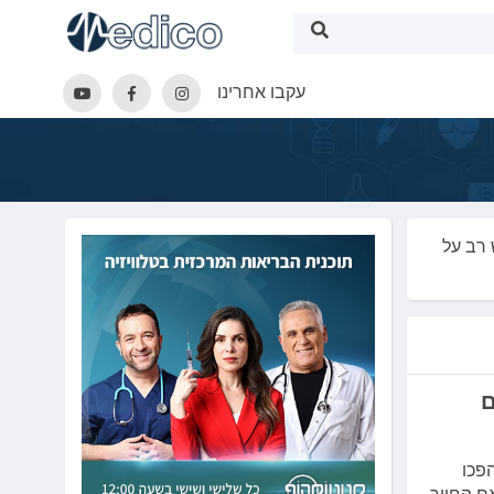
עקבו אחרינו
 רב על
ם
פכו