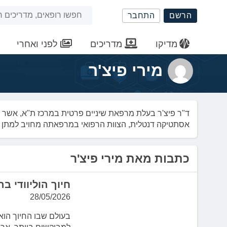
שִׂים
חיפוש
הרשם
התחבר
לֵב:
בְּאֲתָר
באתר
זֶה
מדיקו
מדריכים
לפני ואחרי
מֻפְעֶלֶת
מַעֲרֶכֶת
מירי פיצ'ר
נָגִישׁ
בִּקְלִיק
הַמְּסַיַּעַת
לִנְגִישׁוּת
ד"ר פיצ'ר בעלת מרפאת שיניים פרטית במרכז ת"א, אשר י
הָאֲתָר.
אסתטיקה דנטלית, הצוות הרפואי במרפאתה מחויב למתן פ
לְחַץ
Control-
F11
כתבות מאת מירי פיצ'ר
לְהַתְאָמַת
הָאֲתָר
חיוך הוליוודי ב
לְעִוְורִים
הַמִּשְׁתַּמְּשִׁים
28/05/2026
בְּתוֹכְנַת
בעולם שבו החיוך הוא
קוֹרֵא־מָסָךְ;