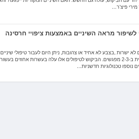
יחד עם הביקוש, עולה גם החשש: האם השיניים המקוריות ייפגעו? והא
 מירי פיצ'ר…
לשיפור מראה השיניים באמצעות ציפויי חרסינה
א ישרות ,בצבע לא אחיד או צהובות, ניתן היום לעבור טיפולי שיניים
ללא התערבות כירורגית ב-2-3 מפגשים. הביקוש לטיפולים אלו עלה בעשרות אחוזים בעש
ם נוספו טכנולוגיות חדשניות…