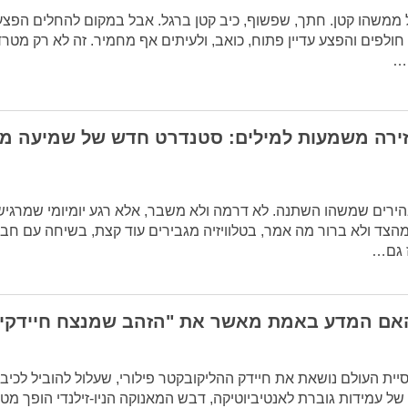
 ממשהו קטן. חתך, שפשוף, כיב קטן ברגל. אבל במקום להחלים הפצע
חולפים והפצע עדיין פתוח, כואב, ולעיתים אף מחמיר. זה לא רק מטרד 
:…
זירה משמעות למילים: סטנדרט חדש של שמיעה מ
הירים שמשהו השתנה. לא דרמה ולא משבר, אלא רגע יומיומי שמרגי
צד ולא ברור מה אמר, בטלוויזיה מגבירים עוד קצת, בשיחה עם חב
 גם…
אם המדע באמת מאשר את "הזהב שמנצח חיידקי
ית העולם נושאת את חיידק ההליקובקטר פילורי, שעלול להוביל לכיבי
של עמידות גוברת לאנטיביוטיקה, דבש המאנוקה הניו-זילנדי הופך מט