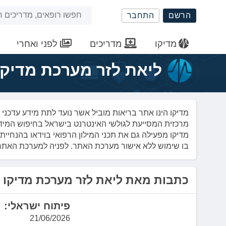
שִׂים
חיפוש
הרשם
התחבר
לֵב:
בְּאֲתָר
באתר
זֶה
מדיקו
מדריכים
לפני ואחרי
מֻפְעֶלֶת
מַעֲרֶכֶת
ליאת לזר מערכת מדיקו
נָגִישׁ
בִּקְלִיק
הַמְּסַיַּעַת
לִנְגִישׁוּת
מדיקו הינו אתר בריאות מוביל אשר נועד לתת מידע עדכני
הָאֲתָר.
מרכזית המסייעת לגולשי האינטרנט בישראל בחיפוש המי
לְחַץ
מדיקו מפעילה גם את תכני המילון הרפואי בוידאו בהנחיית פ
Control-
בו שימוש ללא אישור מערכת האתר. לפניה למערכת האתר ניתן לפנות בכ
F11
לְהַתְאָמַת
הָאֲתָר
כתבות מאת ליאת לזר מערכת מדיקו
לְעִוְורִים
הַמִּשְׁתַּמְּשִׁים
פיתוח ישראלי: 
בְּתוֹכְנַת
קוֹרֵא־מָסָךְ;
21/06/2026