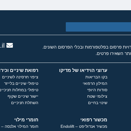
il
ות פרסום בפלטפורמות ובכלי הפרסום השונים.
ר השאירו פרטים.
ערוצי הוידיאו של מדיקו
רפואת שיניים וכירו
בקו הבריאות
ציפוי חרסינה לשיניים
המילון הרפואי
טיפולי שיניים בלייזר
סודות היופי
טיפולי במחלות חניכיים
צילומי שטח
יישור שיניים שקוף
שינוי בחיים
השתלת חניכיים
מכשור רפואי
חומרי מילוי
מכשיר אנדוליפט – Endolift
חומר המילוי אלנסה – Ellanse