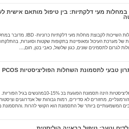
במחלות מעי דלקתיות: בין טיפול מותאם אישית לש
ה
קרוהן וקוליטיס הן מחלות השייכות לקבוצת מחלות מעי דלקתיות כרוניות- IBD
ת של מערכת העיכול ומאופיינות בתקופות שקטות וסוערות, בהתלקחוי
לות לגרום לתסמינים שונים, כגון שלשול, כאבי בטן, חום,…
מיו אינוז
תסמונת השחלות הפוליציסטיות הינה תסמונת הפוגעת בכ 10-15%מהנש
 הורמונליים, מחזורים לא סדירים, רמות גבוהות של אנדרוגנים וציסטות
ים המשמעותיים ביותר של התסמונת הוא הקושי להרות .והתסמונת 
דים ונוער: טיפול בראייה הוליסטית