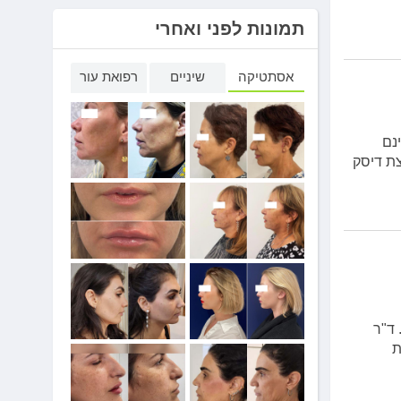
תמונות לפני ואחרי
אסתטיקה
שיניים
רפואת עור
נם
צת דיסק
 ד"ר
ות