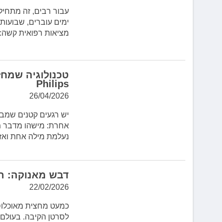
לְחַץ
עבור רבים, זה מתחיל
Control-
ימים עוברים, שבועות 
F10
מציאות רפואית קשה
לִפְתִיחַת
תַּפְרִיט
נְגִישׁוּת.
טכנולוגיה שמח
Philips
26/04/2026
יש רגעים קטנים שמב
אחרת: מישהו מדבר מה
נעלמת מילה אחת ואז
דבש מאנוקה: ה
22/02/2026
כמעט מחצית מאוכלוסי
לסרטן הקיבה. בעולם 