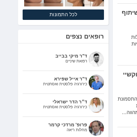
יתוף
לכל התמונות
רופאים נצפים
. מדובר במחלות
ות
ד"ר מיקי בבייב
רפואת שיניים
יטול פתרון טבעי לתסמונת השחלות הפוליציסטיות PCOS וקשיי
ד"ר אייל שפירא
כירורגיה פלסטית ואסתטית
ים בגיל הפוריות. התסמונת
ד״ר הדר ישראלי
כירורגיה פלסטית ואסתטית
מהווה…
פרופ' מרדכי קרמר
מחלות ריאה