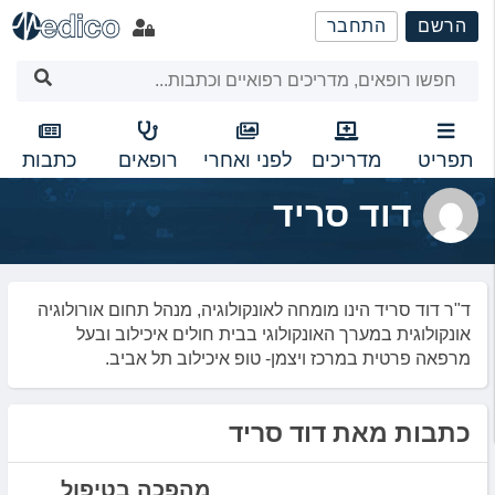
שִׂים
הרשם
התחבר
לֵב:
בְּאֲתָר
זֶה
מֻפְעֶלֶת
מַעֲרֶכֶת
נָגִישׁ
תפריט
מדריכים
לפני ואחרי
רופאים
כתבות
בִּקְלִיק
דוד סריד
הַמְּסַיַּעַת
לִנְגִישׁוּת
הָאֲתָר.
ד"ר דוד סריד הינו מומחה לאונקולוגיה, מנהל תחום אורולוגיה
אונקולוגית במערך האונקולוגי בבית חולים איכילוב ובעל
מרפאה פרטית במרכז ויצמן- טופ איכילוב תל אביב.
כתבות מאת דוד סריד
מהפכה בטיפול