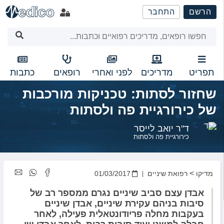
שִׂים
הרשם
התחבר
לֵב:
בְּאֲתָר
זֶה
מֻפְעֶלֶת
מַעֲרֶכֶת
נָגִישׁ
תפריט
מדריכים
לפני ואחרי
רופאים
כתבות
בִּקְלִיק
שחזור לסתות: טכניקות מורכבות
הַמְּסַיַּעַת
לִנְגִישׁוּת
של כירורגיית פה ולסתות
הָאֲתָר.
ד"ר יואב לייסר
כירורגיית פה ולסתות
>
מדיקו
רפואת שיניים
01/03/2017
אבדן עצם סביב שיניים נגרם ממספר רב של
סיבות בניהם עקירת שיניים, אבדן שיניים
בעקבות מחלה פריודונטאלית פעילה, לאחר