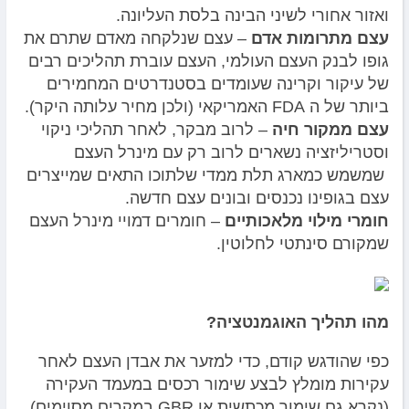
ואזור אחורי לשיני הבינה בלסת העליונה.
עצם מתרומות אדם
– עצם שנלקחה מאדם שתרם את
גופו לבנק העצם העולמי, העצם עוברת תהליכים רבים
של עיקור וקרינה שעומדים בסטנדרטים המחמירים
ביותר של ה FDA האמריקאי (ולכן מחיר עלותה היקר).
עצם ממקור חיה
– לרוב מבקר, לאחר תהליכי ניקוי
וסטריליזציה נשארים לרוב רק עם מינרל העצם
שמשמש כמארג תלת ממדי שלתוכו התאים שמייצרים
עצם בגופינו נכנסים ובונים עצם חדשה.
חומרי מילוי מלאכותיים
– חומרים דמויי מינרל העצם
שמקורם סינתטי לחלוטין.
מהו תהליך האוגמנטציה?
כפי שהודגש קודם, כדי למזער את אבדן העצם לאחר
עקירות מומלץ לבצע שימור רכסים במעמד העקירה
(נקרא גם שימור מכתשית או GBR במקרים מסוימים).