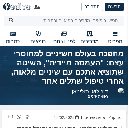
שִׂים
הרשם
התחבר
לֵב:
בְּאֲתָר
זֶה
מֻפְעֶלֶת
מַעֲרֶכֶת
נָגִישׁ
תפריט
מדריכים
לפני ואחרי
רופאים
כתבות
בִּקְלִיק
מהפכה בעולם השיניים למחוסרי
הַמְּסַיַּעַת
לִנְגִישׁוּת
עצם: "העמסה מיידית", השיטה
הָאֲתָר.
שתוציא אתכם עם שיניים מלאות,
אחרי טיפול שתלים אחד
ד"ר לואי סולימאן
רפואת שיניים
>
מדיקו
רפואת שיניים
18/02/2025