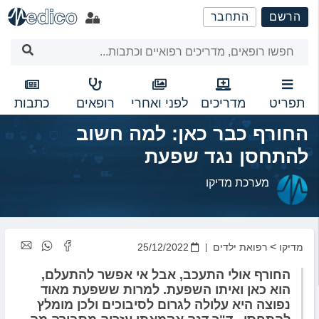
שִׂים
הרשם
התחבר
לֵב:
בְּאֲתָר
זֶה
מֻפְעֶלֶת
מַעֲרֶכֶת
נָגִישׁ
תפריט
מדריכים
לפני ואחרי
רופאים
כתבות
בִּקְלִיק
החורף כבר כאן: למה חשוב
הַמְּסַיַּעַת
לִנְגִישׁוּת
להתחסן נגד שפעת
הָאֲתָר.
מערכת מדיקו
>
מדיקו
רפואת ילדים
25/12/2022
החורף אולי התעכב, אבל אי אפשר להתעלם,
הוא כאן ואיתו השפעת. למרות ששפעת מאוד
נפוצה היא עלולה לגרום לסיבוכים ולכן מומלץ