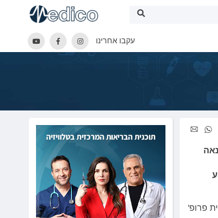
עקבו אחרינו
נאה
ע
ת פרופ'