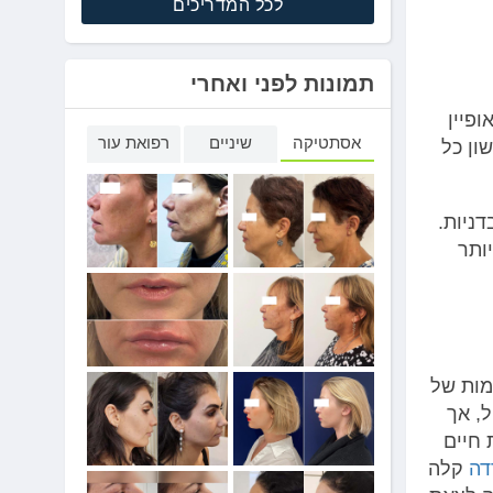
לכל המדריכים
תמונות לפני ואחרי
ופיין
אסתטיקה
שיניים
רפואת עור
ון כל
דניות.
ותר
מות של
ל, אך
 חיים
דה
קלה