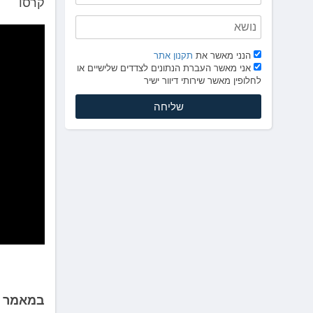
קרסו
לְחַץ
Control-
F10
לִפְתִיחַת
הנני מאשר את
תקנון אתר
תַּפְרִיט
אני מאשר העברת הנתונים לצדדים שלישיים או
נְגִישׁוּת.
לחלופין מאשר שירותי דיוור ישיר
במאמר זה