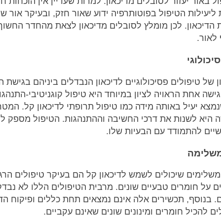
ל באור יעזור לסובלים מדיכאון. למרות שעדיין אין הוכחות ח
ליעילות הטיפול בפוטותרפיה ידוע שאור חזק, ובעיקר אור שמ
הדיכאון. לכן מומלץ לסובלים מדיכאון לצאת מהחדר החשוך
לאור.
יכולוגי
ון של טיפולים פסיכולוגיים לדיכאון הנבדלים ביניהם בגישת ה
גישה אחת הראויה לציון במיוחד היא טיפול קוגניטיבי-התנהגו
C) שנמצא יעיל באותה מידה כמו טיפול תרופתי לדיכאון קל. המט
ה היא לשנות את דרכי החשיבה וההתנהגות. הטיפול מספק ל
יים להתמודד עם הבעיות שלו.
משלימה
משלימים שיכולים לשמש לדיכאון קל הם בעיקר טיפולים הרג
 על חומרים טבעיים שונים. מרבית הטיפולים הללו לא נבדק
 בנוסף, תכשירים אלה אינם נמצאים תחת כללים ופיקוח הד
לים להכיל חומרים ומינונים שונים שאינם עקביים.