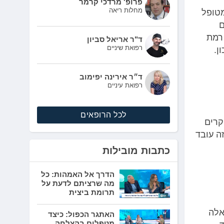
פרופ' מרדכי קרמר
מחלות ריאה
טופל
ם
 רמת
ד"ר אריאל סביון
רפואת שיניים
ן.
ד״ר אירינה יפימוב
רפואת עיניים
לכל הרופאים
קרים
ה עובד
כתבות מובילות
הדרך אל האמהות: כל
מה שרציתם לדעת על
תרומת ביצית
אלה
האתגר הכפול: כיצד
מטפלים בהצלחה