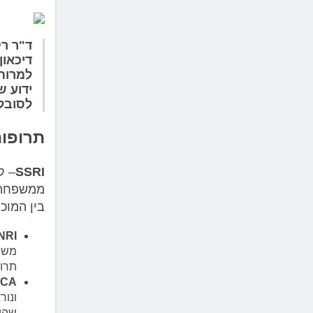
ד"ר רק
דיכאון
למרות 
ידוע ש
לסובל
תרופו
SSRI
ממשפחה ז
בין המוכ
NRI
משפי
תרופ
TCA
ונור
שהן 