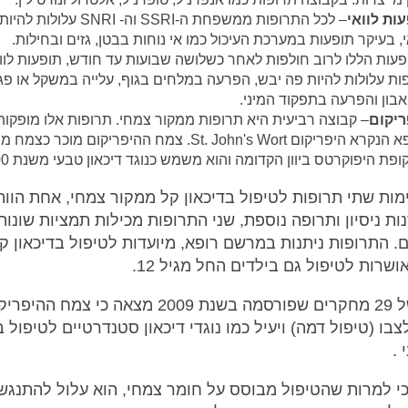
ות לוואי
– לכל התרופות ממשפחת ה-SSRI וה- NRI
י, בעיקר תופעות במערכת העיכול כמו אי נוחות בבטן, גזים ובחילות.
עות הללו לרוב חולפות לאחר כשלושה שבועות עד חודש, תופעות לוו
ות עלולות להיות פה יבש, הפרעה במלחים בגוף, עלייה במשקל או פג
בון והפרעה בתפקוד המיני.
ריקום
– קבוצה רביעית היא תרופות ממקור צמחי. תרופות אלו מופקו
מרפא הנקרא היפריקום St. John's Wort. צמח ההיפריקום מוכר
פת היפוקרטס ביוון הקדומה והוא משמש כנוגד דיכאון טבעי משנת 1500.
מות שתי תרופות לטיפול בדיכאון קל ממקור צמחי, אחת הוו
 8 שנות ניסיון ותרופה נוספת, שני התרופות מכילות תמציות שונו
ם. התרופות ניתנות במרשם רופא, מיועדות לטיפול בדיכאון ק
אושרות לטיפול גם בילדים החל מגיל 12.
סקירה של 29 מחקרים שפורסמה בשנת 2009 מצאה כי צמח
בו (טיפול דמה) ויעיל כמו נוגדי דיכאון סטנדרטיים לטיפול ב
 .
 כי למרות שהטיפול מבוסס על חומר צמחי, הוא עלול להתנגש