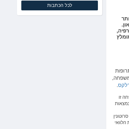
לכל הכתבות
תר
ון.
פיה,
ומלץ
הפופולארית לטיפול בדיכאון נקראת SSRI. תרופות
משפחה,
לקס
.
ופות במשפחה זו
נמצאות
א עובדת על סרוטונין
הלוואי