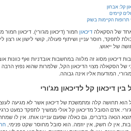
ון קל: אבחון
לים קיימים
 תרופות הקיימות בשוק
חד של הסקאלה
דיכאון
חמור (דיכאון מג'ורי). דיכאון חמור מא
לת לתפקד, חוסר עניין ושיתוף פעולה, קושי לישון או רצון ליש
ושה של ייאוש.
ות דיכאון מסוג זה מלווה במחשבות אובדניות ואף כוונות אוב
 של הסקאלה מצוי הדיכאון הקל, שלמרות שהוא נפוץ הרבה י
ג'ורי, המודעות אליו אינה גבוהה.
בין דיכאון קל לדיכאון מג'ורי
ל הוא תחושה קלה ומתמשכת של דיכאון אשר לא מגיעה לעוצ
ג'ורי. אדם הסובל מדיכאון קל אולי ממשיך לתפקד כמעט כרגי
וצא הנאה בדברים, גם כאלה שפעם עניינו אותו. אין לו שמחת
ות, אין לו חשק, אין יוזמה. הוא סובל מחוסר שקט פנימי,
חר