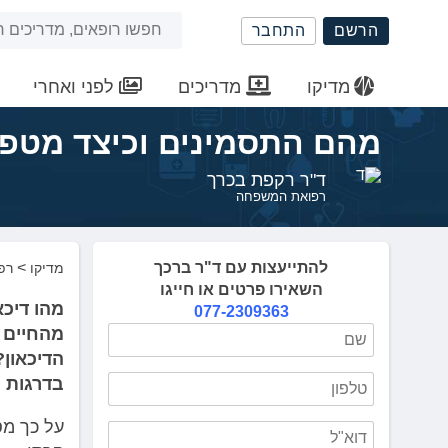
שִׂים
חיפוש
הרשם
התחבר
לֵב:
בְּאֲתָר
באתר
זֶה
מדיקו
מדריכים
לפני ואחרי
מֻפְעֶלֶת
מַעֲרֶכֶת
מהם התסמינים וכיצד מטפל
נָגִישׁ
בִּקְלִיק
ד"ר רקפת בכרך
הַמְּסַיַּעַת
רפואת המשפחה
לִנְגִישׁוּת
הָאֲתָר.
לְחַץ
להתייעצות עם ד"ר ברכך
>
מדיקו
רפ
Control-
השאירו פרטים או חייגו
F11
מהו דיכא
077-2309363
לְהַתְאָמַת
מהחיים ל
הָאֲתָר
הדיכאון?
לְעִוְורִים
בדרגות 
הַמִּשְׁתַּמְּשִׁים
בְּתוֹכְנַת
על כך מ
קוֹרֵא־מָסָךְ;