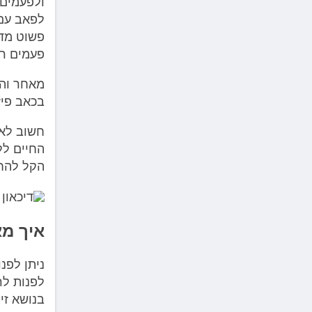
ולפעמים 
לפאב עם 
פשוט מדו
פעמים רב
מאחר והג
בכאב פיז
חשוב לאב
החיים לל
הקל להחמ
איך מא
ניתן לפנ
לפנות ל
בנושא זיה