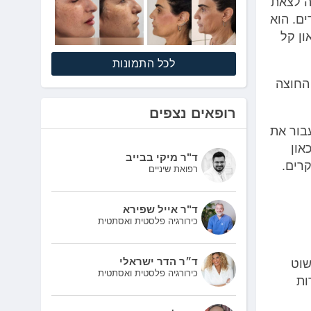
ה לצאת
ם. הוא
ון קל
לכל התמונות
החוצה
רופאים נצפים
בור את
און
ד"ר מיקי בבייב
רים.
רפואת שיניים
ד"ר אייל שפירא
כירורגיה פלסטית ואסתטית
ד״ר הדר ישראלי
שוט
כירורגיה פלסטית ואסתטית
ות