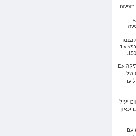
S עלולות להיות תופעות
אי
יעה
ת מצמח
 כצמח מרפא עוד
תיקה עם
ת של
ל עד
 ההיפריקום יעיל
דיכאון
 עם