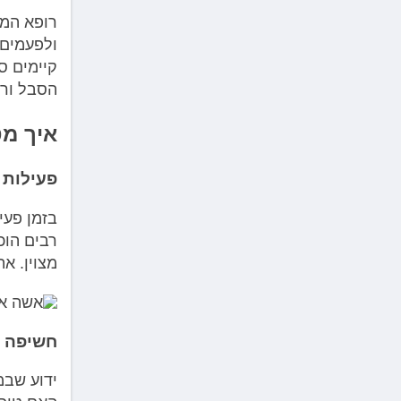
רופא המש
ולפעמים 
קיימים ס
הסבל ורמ
איך מט
פעילות 
בזמן פעי
רבים הוכ
מצוין. א
חשיפה ל
ידוע שבמ