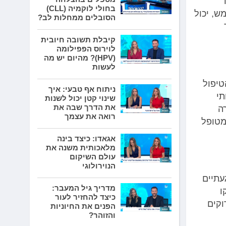
ד
בחולי לוקמיה (CLL)
ש, יכול
הסובלים ממחלות לב?
קיבלת תשובה חיובית
לוירוס הפפילומה
(HPV)? מהיום יש מה
לעשות
טיפול
ניתוח אף טבעי: איך
תי
שינוי קטן יכול לשנות
את הדרך שבה את
רה
רואה את עצמך
מטופל
אגאדו: כיצד בינה
מלאכותית משנה את
עולם השיקום
הנוירולוגי
עתיים
מדריך גיל המעבר:
ו
כיצד להחזיר לעור
וקים
הפנים את החיוניות
והזוהר?