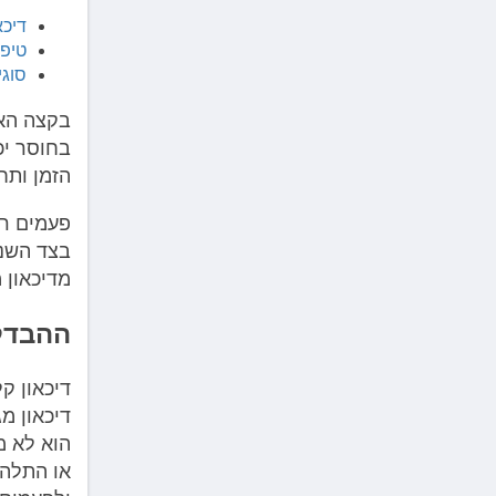
דיכא
טיפו
סוגי
בקצה הא
בחוסר יכו
הזמן ותח
פעמים רב
בצד השני
מדיכאון מ
ההבדל 
דיכאון ק
דיכאון מ
הוא לא מ
או התלהב