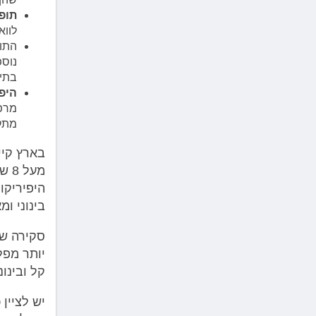
תופע
לווא
התופ
נוספ
בתיא
היפ
מתקו
בארץ קיי
מעל
היפיריקו
בינוני ומ
יותר מפלצ
קל ובינוני
יש לציין