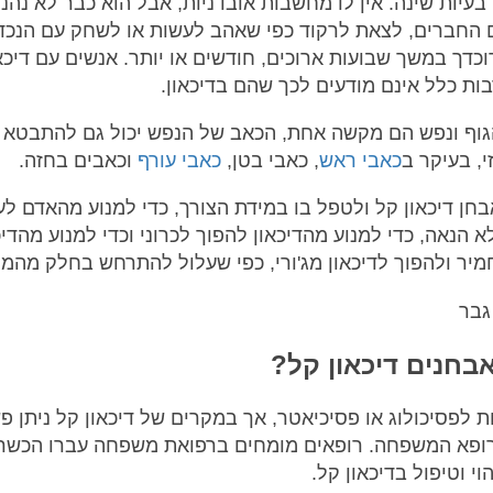
בעיות שינה. אין לו מחשבות אובדניות, אבל הוא כבר לא נהנ
החברים, לצאת לרקוד כפי שאהב לעשות או לשחק עם הנכדי
כדך במשך שבועות ארוכים, חודשים או יותר. אנשים עם דיכא
ות כלל אינם מודעים לכך שהם בדיכאון.
וף ונפש הם מקשה אחת, הכאב של הנפש יכול גם להתבטא 
י, בעיקר ב
כאבי ראש
, כאבי בטן,
כאבי עורף
וכאבים בחזה.
חן דיכאון קל ולטפל בו במידת הצורך, כדי למנוע מהאדם לע
א הנאה, כדי למנוע מהדיכאון להפוך לכרוני וכדי למנוע מהדיכ
יר ולהפוך לדיכאון מג'ורי, כפי שעלול להתרחש בחלק מהמק
בחנים דיכאון קל?
ות לפסיכולוג או פסיכיאטר, אך במקרים של דיכאון קל ניתן פ
רופא המשפחה. רופאים מומחים ברפואת משפחה עברו הכשר
וי וטיפול בדיכאון קל.