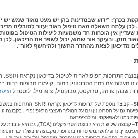
פת בכרך: "ידוע שבמדינות בהן יש מעט מאוד שמש יש יו
. לכן עלתה השאלה האם טיפול באור יעזור לסובלים מדיכא
שעדיין אין הוכחות חד משמעיות ליעילות הטיפול בפוטותר
אור חזק, ובעיקר אור שמש, יכול לשפר את הדיכאון. לכן מ
ים מדיכאון לצאת מהחדר החשוך ולהיחשף לאור".
ת
– קבוצת התרופות 
ו מעלות את רמת הסרוטונין במוח. קיימות תרופות רבות ב
רות שבהן פרוזק, סרוקסט, פבוקסיל, ציפרמיל, לוסטרל ו
ציפר
S
– קבוצה נוספת של תרופות לדיכאון נקראת SNRI. התר
עות גם על הסרוטונין וגם על המוליך העצבי נוראפינפרין. בקבוצה זו 
ות כמו ונלאפאקסין ומילנציפראם.
– קבוצה שלישית היא קבוצת הטריציקלים (TCA), גם הי
אפינפרין. נהוג להשתמש פחות בתרופות מקבוצה זו בשל ריבוי תופעות 
מייצרות. בקבוצה תרופות כמו אנפרניל, טופרניל, אלטרול ונורטילין.