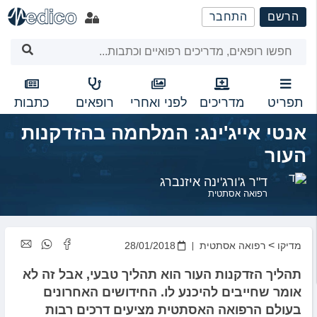
שִׂים
הרשם
התחבר
לֵב:
בְּאֲתָר
זֶה
מֻפְעֶלֶת
מַעֲרֶכֶת
נָגִישׁ
תפריט
מדריכים
לפני ואחרי
רופאים
כתבות
בִּקְלִיק
אנטי אייג'ינג: המלחמה בהזדקנות
הַמְּסַיַּעַת
לִנְגִישׁוּת
העור
הָאֲתָר.
ד"ר ג'ורג'ינה איזנברג
רפואה אסתטית
>
מדיקו
רפואה אסתטית
28/01/2018
תהליך הזדקנות העור הוא תהליך טבעי, אבל זה לא
אומר שחייבים להיכנע לו. החידושים האחרונים
בעולם הרפואה האסתטית מציעים דרכים רבות