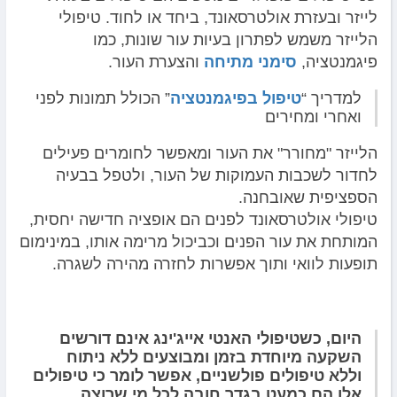
לייזר ובעזרת אולטרסאונד, ביחד או לחוד. טיפולי
הלייזר משמש לפתרון בעיות עור שונות, כמו
פיגמנטציה,
סימני מתיחה
והצערת העור.
למדריך “
טיפול בפיגמנטציה
” הכולל תמונות לפני
ואחרי ומחירים
הלייזר "מחורר" את העור ומאפשר לחומרים פעילים
לחדור לשכבות העמוקות של העור, ולטפל בבעיה
הספציפית שאובחנה.
טיפולי אולטרסאונד לפנים הם אופציה חדישה יחסית,
המותחת את עור הפנים וכביכול מרימה אותו, במינימום
תופעות לוואי ותוך אפשרות לחזרה מהירה לשגרה.
היום, כשטיפולי האנטי אייג'ינג אינם דורשים
השקעה מיוחדת בזמן ומבוצעים ללא ניתוח
וללא טיפולים פולשניים, אפשר לומר כי טיפולים
אלו הם כמעט בגדר חובה לכל מי שרוצה