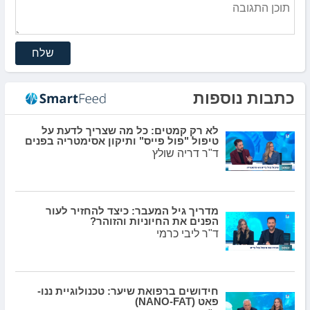
שלח
כתבות נוספות
לא רק קמטים: כל מה שצריך לדעת על
טיפול "פול פייס" ותיקון אסימטריה בפנים
ד"ר דריה שולץ
מדריך גיל המעבר: כיצד להחזיר לעור
הפנים את החיוניות והזוהר?
ד"ר ליבי כרמי
חידושים ברפואת שיער: טכנולוגיית ננו-
פאט (NANO-FAT)