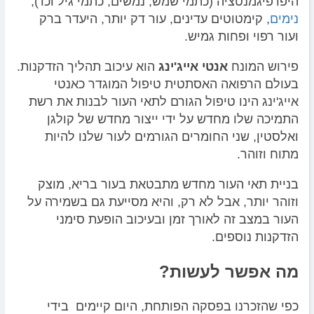
היפרפיגמנטציה (כתמי שמש, נמשים, כתמי גיל וכו'),
נימים
, קימטוטים עדינים, עור דק יותר, היעדר ברק
ועור רפוי ופחות גמיש.
פירוש המונח
אנטי אייג'ינג
הוא עיכוב תהליך הזדקנות.
בעולם הרפואה האסתטית טיפול המוגדר כאנטי
אייג'ינג הינו טיפול הגורם לתאי העור לבנות את רשת
התמיכה שלו מחדש על ידי ייצור מחדש של קולגן
ואלסטין, שני החומרים הגורמים לעור שלנו להיות
מתוח וזוהר.
בניית תאי העור מחדש מתבטאת בעור בריא, מוצק
וזוהר יותר, אבל לא רק, והיא מסייעת גם בשמירה על
העור במצב זה לאורך זמן ובעיכוב הופעת סימני
הזדקנות נוספים.
מה אפשר לעשות?
כפי שהזכרנו בפסקה הפותחת, היום קיימים בידי