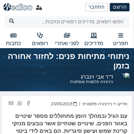
שִׂים
הרשם
התחבר
לֵב:
בְּאֲתָר
זֶה
מֻפְעֶלֶת
מַעֲרֶכֶת
נָגִישׁ
תפריט
מדריכים
לפני ואחרי
רופאים
כתבות
בִּקְלִיק
ניתוחי מתיחות פנים: לחזור אחורה
הַמְּסַיַּעַת
לִנְגִישׁוּת
בזמן
הָאֲתָר.
ד"ר אבי וינברג
כירורגיה פלסטית ואסתטית
>
מדיקו
כירורגיה פלסטית
23/05/2019
עם הגיל ובמהלך הזמן מתחוללים מספר שינויים
באזור הפנים. שינויים שטחיים אשר נובעים מנזקי
קרינת שמש ועישון סיגריות. הם באים לידי ביטוי