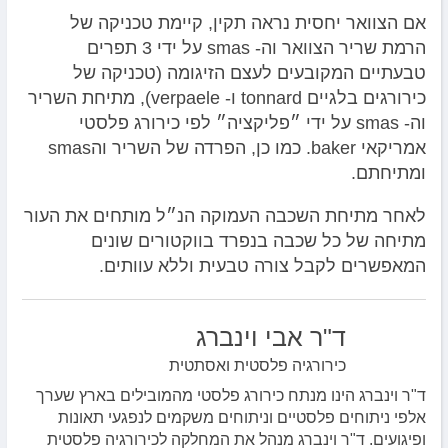
אם הצוואר יחסית נראה תקין, קיימת טכניקה של
הרמת שריר הצוואר וה- smas על ידי 3 תפרים
טבעתיים המקובעים לעצם הזיגומה (טכניקה של
כירורגים בלגיים tonnard ו- verpaele), מתיחת השריר
וה- smas על ידי ״פליקציה״ לפי כירורג פלסטי
אמריקאי baker. כמו כן, הפרדה של השריר והsmas
ומתיחתם.
לאחר מתיחת השכבה העמוקה הנ״ל מותחים את העור
מתיחה של כל שכבה בנפרד בווקטורים שונים
המאפשרים לקבל צורה טבעית וללא עוותים.
ד"ר אבי וינברג
כירורגיה פלסטית ואסתטית
ד"ר וינברג הינו מנתח כירורג פלסטי מהמובילים בארץ שערך
אלפי ניתוחים פלסטיים וניתוחים משקמים לנפגעי תאונות
ופיגועים. ד"ר וינברג מנהל את המחלקה לכירורגיה פלסטית