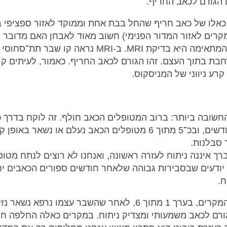
 הגורם לכאב החריף.
אלו של כאב חריף שהחל בבת אחת וממוקד לאזור ספציפי 
הבדיקה המתאימה היא בדיקת MRI. ב-MRI נראה קו שבר תת
בת בתוך העצם. זהו הגורם לכאב החריף. כאמור, לעיתים קר
קרע ניווני של המניסקוס.
חשובה ביותר: ברוב המטופלים הכאב חולף. זה לוקח בדרך 
כ־3–4 חודשים, ובכ־5 מתוך 6 מטופלים הכאב נעלם או נשאר באו
ך סבלנות.
ך איננה ניתוח לעזרה ראשונה, ואנחנו לא רוצים לנתח מטופ
יודעים שבסבירות גבוהה שלאחר חודשים ספורים הכאבים יח
ח.
במיעוט המקרים, בערך 1 מתוך 6, לאחר שהשבר עצמו נרפא נש
רם לכאב משמעותי ומצדיק ניתוח. במקרים כאלה החלפה ח