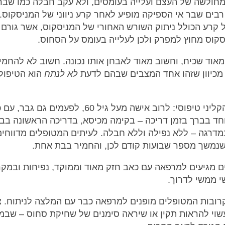
חולשה של העצם ועלייה בעומסים, ולא עקב חבלה כמו שבר 
בים שבר אי הספיקה מופיע לאחר קרע ניווני של המניסקוס.
 קרע הכולל ניתוק השורש האחורי של המניסקוס, אשר גורם
קוס מחוץ למפרק ולכן לעלייה בעומס על הסחוס.
מאוד שכיח, וחשוב מאוד לאבחן אותו נכונה. חשוב לא להחמי
מכיוון שזהו אחד המצבים שבהם לדעת
לא לנתח
הוא הטיפול 
הסיפור הקליני טיפוסי: לרוב אישה מעל גיל 60, לפעמים גם גב
חד בברך בזמן דריכה – בקימה מכיסא, בדריכה הראשונה בבו
מדרגה – ללא נפילה וללא חבלה. לעיתים המטופלים מדווחים
נמשך מספר שבועות קודם לכן, והחמיר בבת אחת.
 מגיעים למרפאה עם כאב חזק מאוד וממוקד, נפיחות ובמקר
י ממשי לדרוך.
רובות המטופלים מופנים למרפאה כבר עם המלצה לניתוח. צ
שוי להראות תקין או שיראה סימנים של שחיקת סחוס – שבמ