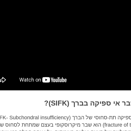
 אי ספיקה בברך (SIFK)?
שבר אי ספיקה תת-סחוסי של הברך (- Subchondral insufficiency
fracture of the knee) הוא שבר מיקרוסקופי בעצם שמתחת לסחוס 