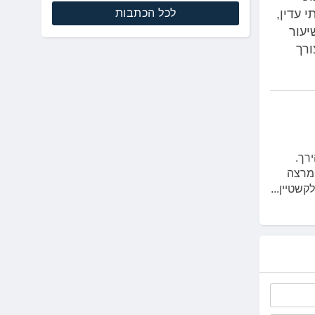
לכל הכתבות
 עדין,
יעור
ורך
רך.
 מרצה
שטיין...