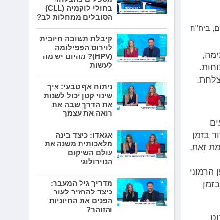
בחולי לוקמיה (CLL)
הסובלים ממחלות לב?
, ביה"ח
קיבלת תשובה חיובית
לוירוס הפפילומה
ימה,
(HPV)? מהיום יש מה
לעשות
וחות.
צלחת.
ניתוח אף טבעי: איך
שינוי קטן יכול לשנות
את הדרך שבה את
רואה את עצמך
ים
ד בזמן
אגאדו: כיצד בינה
מלאכותית משנה את
מת זאת,
עולם השיקום
הנוירולוגי
הרמוני
מדריך גיל המעבר:
בזמן
כיצד להחזיר לעור
הפנים את החיוניות
והזוהר?
וט