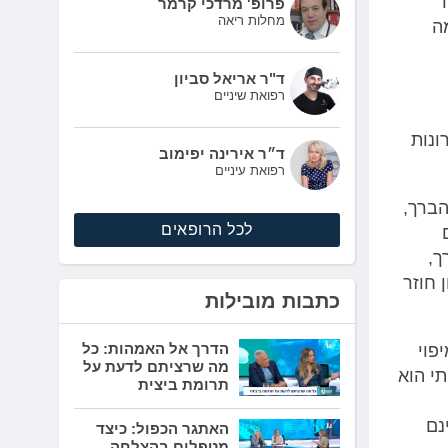
ר
פרופ' מרדכי קרמר
מחלות ריאה
ה
ד"ר אריאל סביון
רפואת שיניים
ונות
ד״ר אירינה יפימוב
רפואת עיניים
הברך,
לכל הרופאים
ך,
 חוזר
כתבות מובילות
הדרך אל האמהות: כל
פוי
מה שרציתם לדעת על
י הוא
תרומת ביצית
נם
האתגר הכפול: כיצד
מטפלים בהצלחה