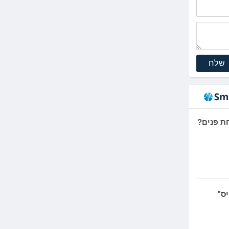
שלח
יס"