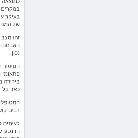
כתוצאה מ
במקרים ר
בעיקר על
של המניס
זהו מצב 
האבחנה 
נכון.
פתאומי ו
בירידה ב
כאב קל ש
המטופלים
רבים קוש
לעיתים ק
הרנטגן ע