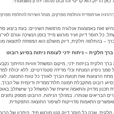
 כאן הדיוק הוא קריטי והרובוט מהווה יתרון משמעותי.
רורגיה אורתופדית והחלפת מפרקים, מנהל השירות להחלפת מפרקים
חיש זאת באמצעות אנלוגיה מרפואת השיניים: בעת ביצוע סת
תל, כל חוסר דיוק זעיר מורגש מייד בזמן הנשיכה וגורם לאי־נ
רך – בהחלפה חלקית, דיוק מושלם הוא המפתח לתוצאה מו
רך חלקית – ניתוח ידני לעומת ניתוח בסיוע רובוט
רך חלקית בניתוח ידני, מיקום המשתל וזוויות החיתוך נקבע
 סמך ניסיון המנתח וכלי מדידה סטנדרטיים, ללא יכולת למדו
תח הרצועות ואת תנועת הברך לאורך כל טווח התנועה. לעו
סיוע רובוט מתקבלת תמונה תלת־ממדית ודינמית של הברך,
תכנון מדויק והתאמה אישית של המשתל כך שישתלב באופן 
ים הבריאים שנותרו. במהלך הניתוח, הרובוט מספק נתונים 
פשרים התאמות מדוייקות לשיפור התוצאה התפקודית.
לקית, שבה כל חוסר דיוק קטן מורגש מיד, היתרון של הרוב