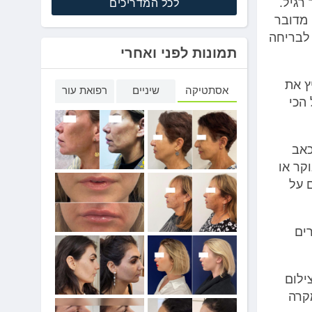
רגיל.
לכל המדריכים
 מדובר
 לבריחה
תמונות לפני ואחרי
ץ את
אסתטיקה
שיניים
רפואת עור
הכי
ר, עם כאב
קר או
 על
ים
ילום
קרה