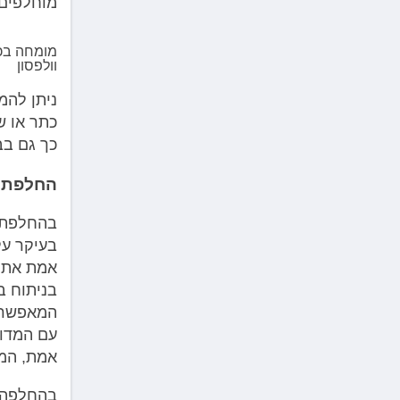
מוחלפים.
מומחה בכי
וולפסון
ניתן להמ
כתר או ש
כך גם בב
החלפת ב
בהחלפת ב
בעיקר על
אמת את מ
בניתוח ב
המאפשרת 
עם המדור
אמת, המא
בהחלפה ח