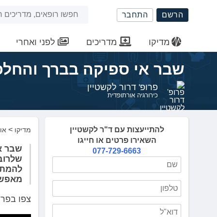
שִׂים
חיפוש
הרשם
התחבר
לֵב:
בְּאֲתָר
באתר
זֶה
מדיקו
מדריכים
לפני ואחרי
מֻפְעֶלֶת
מַעֲרֶכֶת
שבר אי ספיקה בברך והחלפ
נָגִישׁ
בִּקְלִיק
פרופ' דרור לקשטיין
הַמְּסַיַּעַת
כירורגיה אורתופדית
לִנְגִישׁוּת
הָאֲתָר.
לְחַץ
להתייעצות עם ד"ר לקשטיין
>
מדיקו
או
Control-
השאירו פרטים או חייגו
F11
077-729-6663
לְהַתְאָמַת
שלרוב 
הָאֲתָר
לְעִוְורִים
מאפשר
הַמִּשְׁתַּמְּשִׁים
בְּתוֹכְנַת
צפו בפרו
קוֹרֵא־מָסָךְ;