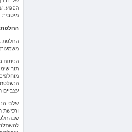
של הברך 
הפגוע, ש
מיטבית ל
החלפת ב
החלפת בר
משמעותי
הניתוח מ
תוך שימו
מוחלפים.
הנשלטת ע
עצביים ה
שלבי הני
ורכישת ה
שבהחלפה 
להשתלב ב