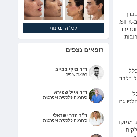
בברך
(ברוב המקרים לאזור המדור הפנימי) חשוב מאוד לאבחן האם מדובר ב-SIFK.
לכל התמונות
־סחוסי וסביבו
ובות
רופאים נצפים
ד"ר מיקי בבייב
כלל
רפואת שיניים
פן קל בלבד.
ד"ר אייל שפירא
ל
כירורגיה פלסטית ואסתטית
לפו גם
ד״ר הדר ישראלי
כירורגיה פלסטית ואסתטית
אר נזק ממוקד
לקית