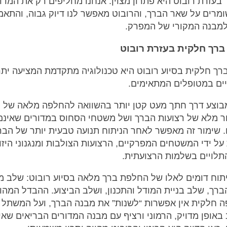
בעזרת רובוט היא פתרון מצוין: אנחנו מחליפים רק את המדו
ומרים על שאר הברך, והרובוט מאפשר לנו דיוק גבוה, והתאמ
מבנה המקורי של המפרק.
רך חלקית בעזרת רובוט
ך חלקית בסיוע רובוט היא טכנולוגיה מתקדמת המציעה יתר
ים במטופלים המתאימים.
בוצע דרך חתך מעט קטן יותר בהשוואה להחלפה מלאה של 
ר מלא של רצועות הברך ושל משטחי הסחוס במדורים שאינם
 שימור זה מאפשר לאחר הניתוח תנועה טבעית יותר של הבר
ל ידי המשטחים המפרקיים, הרצועות הצולבות ומנגנוני היזון
תלויים בשלמות הרצועתית.
תוח דומים לאלו של החלפת ברך מלאה בסיוע רובוט: שלב מי
ברך, שלב בניית המודל והתכנון, ושלב הביצוע. ההבדל המהות
חלקית אין אפשרות “לשנות” את מבנה הברך, ועל המשתל
אופן מדויק, הרמוני ורציף עם מבנה המדורים הבריאים שאי