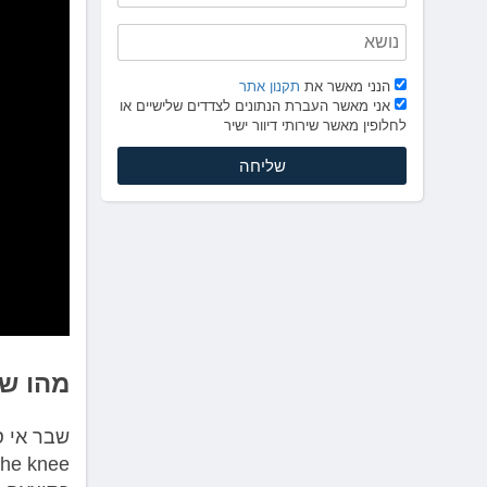
לְחַץ
Control-
F10
לִפְתִיחַת
הנני מאשר את
תקנון אתר
תַּפְרִיט
אני מאשר העברת הנתונים לצדדים שלישיים או
נְגִישׁוּת.
לחלופין מאשר שירותי דיוור ישיר
מהו שבר