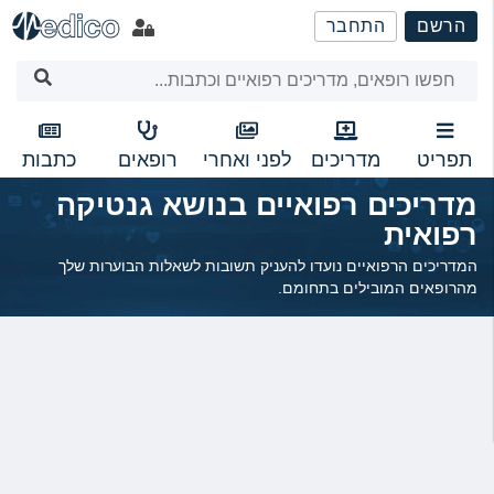
שִׂים
הרשם
התחבר
לֵב:
בְּאֲתָר
זֶה
מֻפְעֶלֶת
מַעֲרֶכֶת
נָגִישׁ
תפריט
מדריכים
לפני ואחרי
רופאים
כתבות
בִּקְלִיק
מדריכים רפואיים בנושא גנטיקה
הַמְּסַיַּעַת
רפואית
לִנְגִישׁוּת
הָאֲתָר.
המדריכים הרפואיים נועדו להעניק תשובות לשאלות הבוערות שלך
מהרופאים המובילים בתחומם.