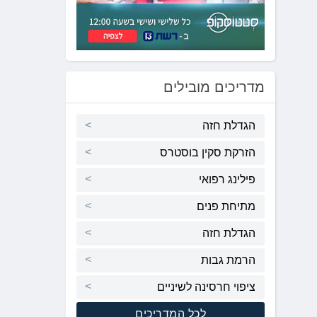
לְחַץ
Control-
F10
לִפְתִיחַת
תַּפְרִיט
נְגִישׁוּת.
מדריכים מובילים
הגדלת חזה
הזרקת סקין בוסטרס
פילינג רפואי
מתיחת פנים
הגדלת חזה
הרמת גבות
ציפוי חרסינה לשיניים
לכל המדריכים