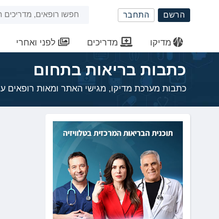
שִׂים
חיפוש
הרשם
התחבר
לֵב:
בְּאֲתָר
באתר
זֶה
מדיקו
מדריכים
לפני ואחרי
מֻפְעֶלֶת
מַעֲרֶכֶת
כתבות בריאות בתחום
נָגִישׁ
בִּקְלִיק
כתבות מערכת מדיקו, מגישי האתר ומאות רופאים ע
הַמְּסַיַּעַת
לִנְגִישׁוּת
הָאֲתָר.
לְחַץ
Control-
F11
לְהַתְאָמַת
הָאֲתָר
לְעִוְורִים
הַמִּשְׁתַּמְּשִׁים
בְּתוֹכְנַת
קוֹרֵא־מָסָךְ;