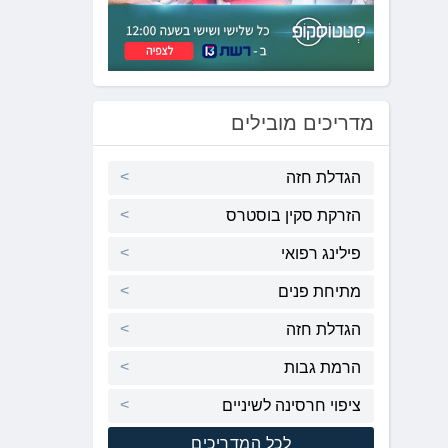
לְחַץ
Control-
F10
לִפְתִיחַת
תַּפְרִיט
נְגִישׁוּת.
מדריכים מובילים
הגדלת חזה
הזרקת סקין בוסטרס
פילינג רפואי
מתיחת פנים
הגדלת חזה
הרמת גבות
ציפוי חרסינה לשיניים
לכל המדריכים