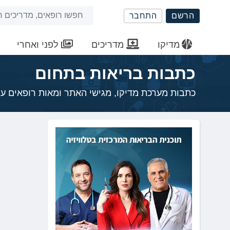
שִׂים
חיפוש
הרשם
התחבר
לֵב:
בְּאֲתָר
באתר
זֶה
מדיקו
מדריכים
לפני ואחרי
מֻפְעֶלֶת
מַעֲרֶכֶת
כתבות בריאות בתחום
נָגִישׁ
בִּקְלִיק
כתבות מערכת מדיקו, מגישי האתר ומאות רופאים ע
הַמְּסַיַּעַת
לִנְגִישׁוּת
הָאֲתָר.
לְחַץ
Control-
F11
לְהַתְאָמַת
הָאֲתָר
לְעִוְורִים
הַמִּשְׁתַּמְּשִׁים
בְּתוֹכְנַת
קוֹרֵא־מָסָךְ;