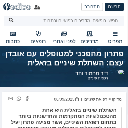
שִׂים
הרשם
התחבר
לֵב:
בְּאֲתָר
זֶה
מֻפְעֶלֶת
מַעֲרֶכֶת
נָגִישׁ
תפריט
מדריכים
לפני ואחרי
רופאים
כתבות
בִּקְלִיק
פתרון מהפכני למטופלים עם אובדן
הַמְּסַיַּעַת
לִנְגִישׁוּת
עצם: השתלת שיניים בזאלית
הָאֲתָר.
ד"ר מחמוד ותד
רפואת שיניים
>
מדיקו
רפואת שיניים
08/09/2025
השתלת שיניים בזאלית היא אחת
מהטכנולוגיות המתקדמות והחדשניות ביותר
בתחום רפואת השיניים, אשר מציעה פתרון יעיל