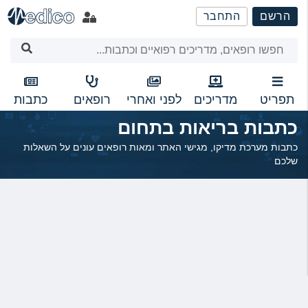
שִׂים
הרשם
התחבר
לֵב:
בְּאֲתָר
זֶה
מֻפְעֶלֶת
מַעֲרֶכֶת
נָגִישׁ
תפריט
מדריכים
לפני ואחרי
רופאים
כתבות
בִּקְלִיק
כתבות בריאות בתחום
הַמְּסַיַּעַת
לִנְגִישׁוּת
כתבות מערכת מדיקו, מגישי האתר ומאות רופאים עונים על השאלות
הָאֲתָר.
שלכם