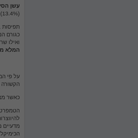
עשן הסי
(13.4%) ושריפת הטבק כגורם זניח (3.2%).
ואילו שריפת 
המלא מצ
על פי המ
הקשורה ל
כאשר מצי
הטמפרטור
להיווצרו
מדעיים מ
הכימיקלי