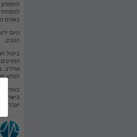
להפסיק ל
להפחית א
בשנים האח
היום ידו
הטבק.
ביטול תה
המזיקים 
ארה"ב, בר
למלא תפק
בעזרת הע
בישראל, 
יעברו לא