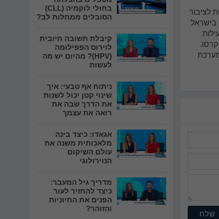
בחולי לוקמיה (CLL)
ת לציבור
הסובלים ממחלות לב?
 בישראל
ילות
קיבלת תשובה חיובית
קרסו.
לוירוס הפפילומה
 מערכת
(HPV)? מהיום יש מה
לעשות
ניתוח אף טבעי: איך
שינוי קטן יכול לשנות
את הדרך שבה את
רואה את עצמך
אגאדו: כיצד בינה
מלאכותית משנה את
עולם השיקום
הנוירולוגי
מדריך גיל המעבר:
כיצד להחזיר לעור
הפנים את החיוניות
והזוהר?
שלח