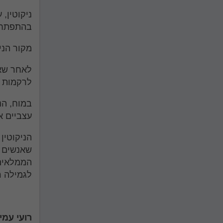
ניקוטין, 
בהתפתחות
מקור הני
לאחר שאי
לרקמות ו
במוח, הנ
עצביים א
שאנשים מ
הממלאים 
לגמילה רצ
רועי עמי