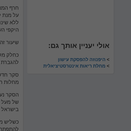
לְחַץ
Control-
חרף המאמ
F10
על מנת ל
לִפְתִיחַת
תַּפְרִיט
היקפי הע
נְגִישׁוּת.
שיעור זה גבוה מיתר 
אולי יעניין אותך גם:
כחלק מקי
>
היפנוזה להפסקת עישון
להגברת ה
>
מחלת ריאות אינטרסטיציאלית
סקר חדש 
מחלות הק
הסקר נער
בישראל (+18) ובחן את תפיסות הסיכון בעישו
כשליש מהנשאלים
להתפתחות