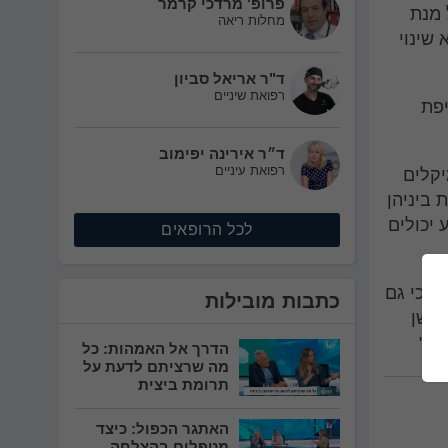
פרופ' מרדכי קרמר
 מנת
מחלות ריאה
שינוי
ד"ר אריאל סביון
רפואת שיניים
יפת
ד״ר אירינה יפימוב
רפואת עיניים
יקלים
 ביניהן
 יכולים
לכל הרופאים
ם כי גם
כתבות מובילות
לעשן
ר."
הדרך אל האמהות: כל
מה שרציתם לדעת על
תרומת ביצית
האתגר הכפול: כיצד
מטפלים בהצלחה