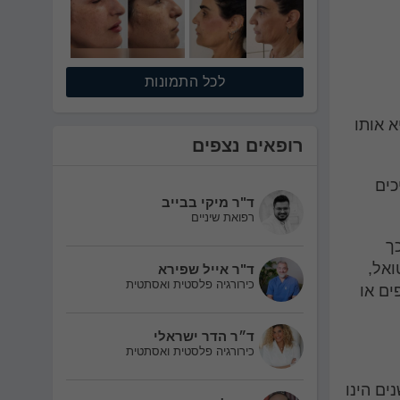
לכל התמונות
 אותו
רופאים נצפים
כים
ד"ר מיקי בבייב
רפואת שיניים
 לכך
ואל,
ד"ר אייל שפירא
כירורגיה פלסטית ואסתטית
ים או
ד״ר הדר ישראלי
כירורגיה פלסטית ואסתטית
ים הינו