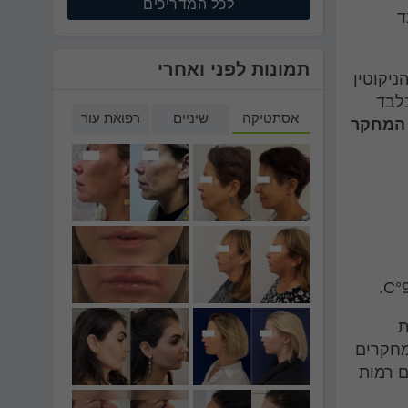
לכל המדריכים
ד
תמונות לפני ואחרי
כש27.5% הצביעו על הניקוטין
, בעוד העשן נתפס כגורם הנזק העיקרי בקרב 7% בלבד
אסתטיקה
שיניים
רפואת עור
המחקר
ת
מחקרים
ם רמות