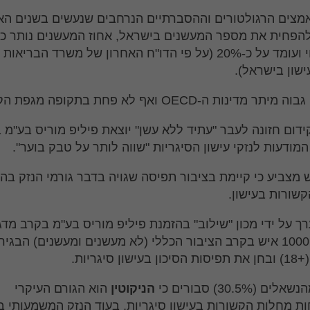
צים הרגולטורים וההסברתיים הנרחבים שנעשים בשנים הא
הפחית את מספר המעשנים בישראל, אחוז המעשנים נותר כ
ללא שינוי ועומד על כ-20% (על פי הדו"ח האחרון של משרד הבריאו
ישון בישראל).
מדינות ה-OECD ואף לא פחת בתקופה מגפת הקורונה.
דום חזונה לעבר "עתיד ללא עשן" יוצאת פיליפ מוריס בע"מ 
מודעות לנזקי עישון הסיגריות "שווה לותר על טבק בוער".
מצביע כי קיימת בציבור תפיסה שגויה בדבר גורמי הנזק ב
שורות בעישון.
ך על ידי מכון "שילוב" בהזמנת פיליפ מוריס בע"מ בקרב מדג
של מעל 1000 איש בקרב הציבור הכללי (לא מעשנים ומעשנים) הבגיר
ן סיגריות.
 (30.5%) סבורים כי
הניקוטין
הוא הגורם העיקרי
 מחלות הקשורות בעישון סיגריות, בעוד הנזק המשמעותי בי