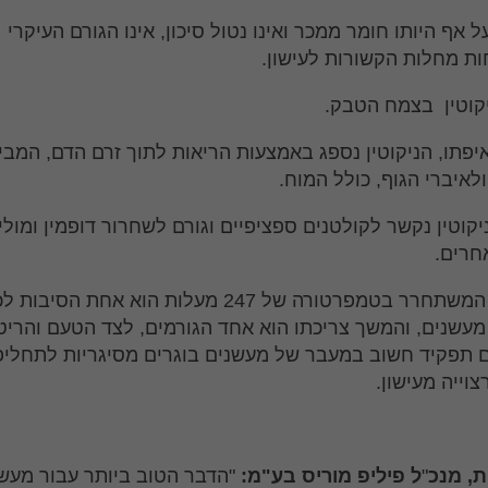
על אף היותו חומר ממכר ואינו נטול סיכון, אינו הגורם העיקרי
 מחלות הקשורות לעישון.
קוטין בצמח הטבק.
פתו, הניקוטין נספג באמצעות הריאות לתוך זרם הדם, המביא
לאיברי הגוף, כולל המוח.
יקוטין נקשר לקולטנים ספציפיים וגורם לשחרור דופמין ומולי
חרים.
הניקוטין המשתחרר בטמפרטורה של 247 מעלות הוא אחת הסיבות
עשנים, והמשך צריכתו הוא אחד הגורמים, לצד הטעם והריט
תפקיד חשוב במעבר של מעשנים בוגרים מסיגריות לתחליפ
וייה מעישון.
ת, מנכ
"
ל פיליפ מוריס בע"מ
:
"הדבר הטוב ביותר עבור מעשנ