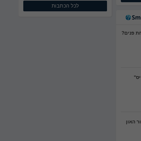
לכל הכתבות
יס"
ת: טיפול ה-PRP לשיפור האון