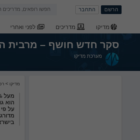
שִׂים
חיפוש
הרשם
התחבר
לֵב:
בְּאֲתָר
באתר
זֶה
מדיקו
מדריכים
לפני ואחרי
מֻפְעֶלֶת
מַעֲרֶכֶת
סקר חדש חושף – מרבית הצי
נָגִישׁ
בִּקְלִיק
מערכת מדיקו
הַמְּסַיַּעַת
לִנְגִישׁוּת
הָאֲתָר.
לְחַץ
>
מדיקו
רפ
Control-
F11
לְהַתְאָמַת
הוא גו
הָאֲתָר
על פי
לְעִוְורִים
מדורג כ
הַמִּשְׁתַּמְּשִׁים
בישראל
בְּתוֹכְנַת
קוֹרֵא־מָסָךְ;