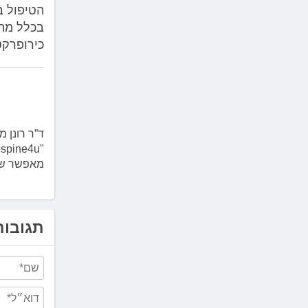
הטיפול ב
בכלל מה 
כירופרקט
ד”ר רונן 
מאפשר שכיבה על הבטן (osition
תגובות