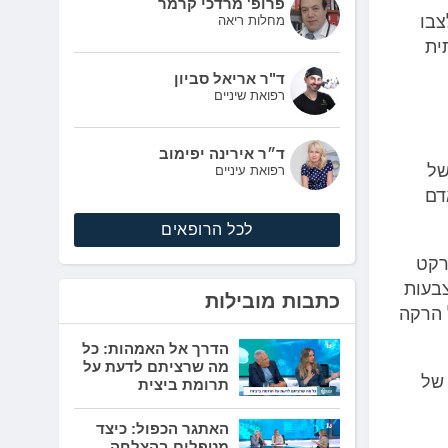
פרופ' מרדכי קרמר
צבו
מחלות ריאה
ית
ד"ר אריאל סביון
רפואת שיניים
ד״ר אירינה יפימוב
של
רפואת עיניים
דם
לכל הרופאים
רקט
בעות
כתבות מובילות
ות על הרקה
הדרך אל האמהות: כל
מה שרציתם לדעת על
 של
תרומת ביצית
האתגר הכפול: כיצד
מטפלים בהצלחה