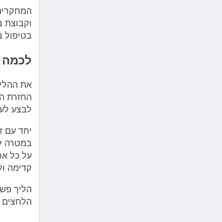
המחקרים
וקבוצת ב
בטיפול ב
לכמה 
את ההליך
החזרת הח
לבצע לעצ
יחד עם ז
במטרה ל
קדימה ולאחר מכן 20 
הליך פשו
הלחצים ב