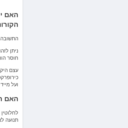
האם י
הקורונ
התשובה ה
ניתן לזה
חוסר הוו
עצם היקפ
כירופרקט
ועל מייד
האם הה
לחלוטין 
תנועה לא