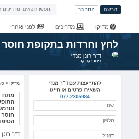
שִׂים
חיפוש
הרשם
התחבר
לֵב:
בְּאֲתָר
באתר
זֶה
מדיקו
מדריכים
לפני ואחרי
מֻפְעֶלֶת
מַעֲרֶכֶת
לחץ וחרדות בתקופת חוסר 
נָגִישׁ
בִּקְלִיק
ד"ר רונן מנדי
הַמְּסַיַּעַת
כירופרקטיקה
לִנְגִישׁוּת
הָאֲתָר.
לְחַץ
להתייעצות עם ד”ר מנדי
>
מדיקו
כי
Control-
השאירו פרטים או חייגו
F11
מתח וה
077-2305984
לְהַתְאָמַת
התופע
הָאֲתָר
ונורמט
לְעִוְורִים
חוסר ו
הַמִּשְׁתַּמְּשִׁים
הטיפו
בְּתוֹכְנַת
קוֹרֵא־מָסָךְ;
ד"ר רונן