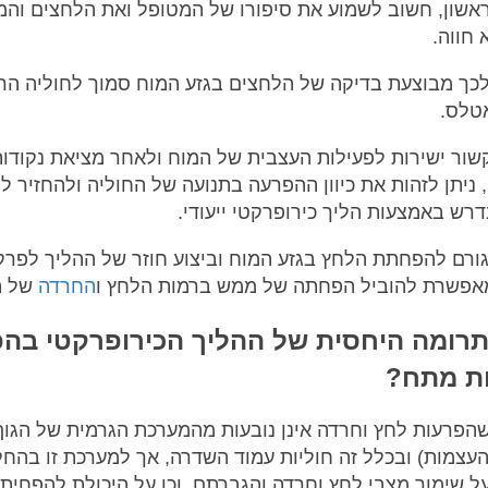
שון, חשוב לשמוע את סיפורו של המטופל ואת הלחצים וה
 חווה.
ך מבוצעת בדיקה של הלחצים בגזע המוח סמוך לחוליה הר
טלס.
קשור ישירות לפעילות העצבית של המוח ולאחר מציאת נקודו
, ניתן לזהות את כיוון ההפרעה בתנועה של החוליה ולהחזיר ל
נדרש באמצעות הליך כירופרקטי ייעודי.
גורם להפחתת הלחץ בגזע המוח וביצוע חוזר של ההליך לפרק 
מאפשרת להוביל הפחתה של ממש ברמות הלחץ ו
החרדה
של ה
תרומה היחסית של ההליך הכירופרקטי בה
ת מתח?
שהפרעות לחץ וחרדה אינן נובעות מהמערכת הגרמית של הגוף
עצמות) ובכלל זה חוליות עמוד השדרה, אך למערכת זו בהחל
 שימור מצבי לחץ וחרדה והגברתם, וכן על היכולת להפחית