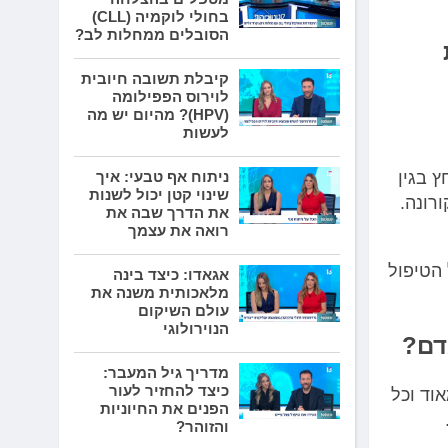
בחולי לוקמיה (CLL)
הסובלים ממחלות לב?
קיבלת תשובה חיובית
לוירוס הפפילומה
(HPV)? מהיום יש מה
לעשות
 בגין
ניתוח אף טבעי: איך
שינוי קטן יכול לשנות
רונה.
את הדרך שבה את
רואה את עצמך
הטיפול
אגאדו: כיצד בינה
מלאכותית משנה את
עולם השיקום
הנוירולוגי
דם?
מדריך גיל המעבר:
כיצד להחזיר לעור
וד וכל
הפנים את החיוניות
והזוהר?