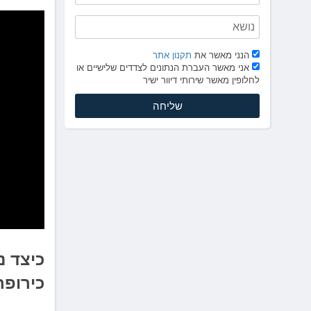
לְחַץ
Control-
F10
לִפְתִיחַת
הנני מאשר את
תקנון אתר
תַּפְרִיט
אני מאשר העברת הנתונים לצדדים שלישיים או
נְגִישׁוּת.
לחלופין מאשר שירותי דיוור ישיר
כיצד נ
כירופ