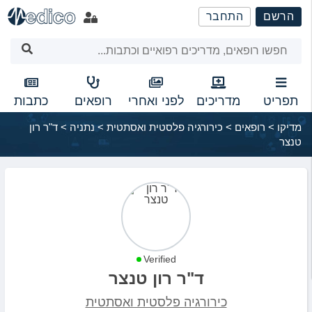
שִׂים
הרשם
התחבר
לֵב:
בְּאֲתָר
זֶה
מֻפְעֶלֶת
מַעֲרֶכֶת
נָגִישׁ
תפריט
מדריכים
לפני ואחרי
רופאים
כתבות
בִּקְלִיק
מדיקו
>
רופאים
>
כירורגיה פלסטית ואסתטית
>
נתניה
>
ד"ר רון
הַמְּסַיַּעַת
טנצר
לִנְגִישׁוּת
הָאֲתָר.
Verified
ד"ר רון טנצר
כירורגיה פלסטית ואסתטית