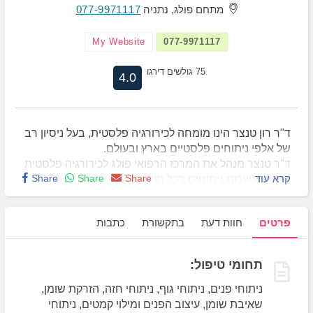
מתחם פולג, נתניה
077-9971117
My Website
077-9971117
75 גולשים דירגו
4.0
ד"ר רון טנצר הינו מומחה לכירורגיה פלסטית, בעל ניסיון רב
של אלפי ניתוחים פלסטיים בארץ ובעולם.
ד"ר טנצר מנהל את המרכז הרפואי פולג לכירורגיה פלסטית
קרא עוד
Share
Share
Share
ומבצע עשרות ניתוחים בכל חודש.
את הניתוחים בהרדמה כללית, מבצע ד"ר טנצר במרכז
הרפואי רמת אביב.
פרטים
חוות דעת
בתקשורת
כתבות
ניתוחים בסדציה והרדמה מקומית מתבצעים בחדר ניתוח
פולג שבמרכז הרפואי בנתניה.
חדר ניתוח פולג הוקם בשנת 2012 על ידי ד"ר
תחומי טיפול:
טנצר, מאושר על ידי משרד הבריאות לכירורגיה פלסטית
וכירורגיה כללית.
ניתוחי פנים, ניתוחי גוף, ניתוחי חזה, הזרקת שומן,
בחדר הניתוח מבוצעים ניתוחים להסרת נגעי עור וניתוחים
שאיבת שומן, עיצוב הפנים ומילוי קמטים, ניתוחי