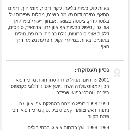
בעיות קול, בעיות בליעה, ליקויי דיבור, מומי חיך, דימום
מהאף, נחירה ודום נשימה בשינה, מחלות שפירות של
בלוטות רוק, ציסטה בצוואר, אבחון וייעוץ לבעיות אף
אוזן גרון, טיפול בבעיות אף אוזן גרון, אדנואיד, סינוסים,
דלקות אוזניים כרוניות, נזלת כרונית, ריח פה, נוזלים
באוזניים, בעיות במיתרי הקול, הפרעת נשימה דרך
האף
נסיון תעסוקתי:
2001 עד היום: מנהל שירות סחרחורת מרכז רפואי
רבין קמפוס גולדה השרון. יועץ אוטו נוירולוגי בקמפוס
בילינסון ומרכז רפואי שניידר.
1998-1999 רופא מומחה במחלקת אף, אוזן וגרון,
ניתוחי ראש וצוואר, קמפוס בילינסון, מרכז רפואי רבין,
פתח-תקווה
1998-1999 יועץ בתחום א.א.ג. בבתי חולים