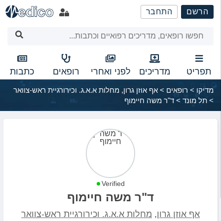
שִׂים
הרשם
התחבר
לֵב:
בְּאֲתָר
זֶה
מֻפְעֶלֶת
מַעֲרֶכֶת
נָגִישׁ
תפריט
מדריכים
לפני ואחרי
רופאים
כתבות
בִּקְלִיק
מדיקו
>
רופאים
>
אף אוזן גרון
,
מחלות א.א.ג. וכירורגיית ראש-צוואר
הַמְּסַיַּעַת
>
תל מונד
>
ד"ר משה חיימוף
לִנְגִישׁוּת
הָאֲתָר.
Verified
ד"ר משה חיימוף
אף אוזן גרון
,
מחלות א.א.ג. וכירורגיית ראש-צוואר