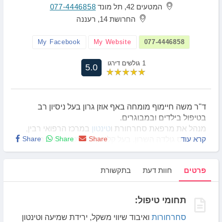
המטעים 42, תל מונד
077-4446858
החרושת 14, רעננה
My Facebook
My Website
077-4446858
1 גולשים דירגו
5.0
ד"ר משה חיימוף מומחה באף אוזן גרון בעל ניסיון רב
בטיפול בילדים ובמבוגרים.
מנהל את מרפאת סחרחורת ו
טינטון
במרכז הרפואי רבין,
קרא עוד
Share
Share
Share
ובקמפוס גולדה השרון. בעל קליניקות פרטיות בתל מונד
ורעננה.
ד"ר חיימוף כתב מגוון של פרסומים ומאמרים בתחום.
פרטים
חוות דעת
בתקשורת
תחומי טיפול:
סחרחורות
ואיבוד שיווי משקל, ירידת שמיעה וטינטון