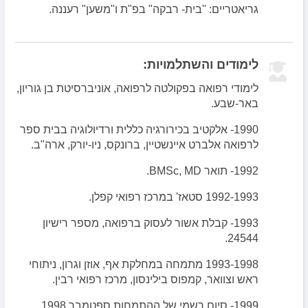
גריאטריים: "בית- רבקה" בפ"ת ו"משען" רעננה.
לימודים והשתלמויות:
לימודי רפואה בפקולטה לרפואה, אוניברסיטת בן גוריון,
באר-שבע.
1990- אלקטיב בכירורגיה כללית ורדיולוגיה בבית ספר
לרפואה אלברט איינשטיין, ברונקס, ניו-יורק, ארה"ב.
1992- תואר BMSc, MD.
1992-1993 סטאז' במרכז רפואי קפלן.
1993- קבלת אשור לעסוק ברפואה, מספר רישיון
24544.
1993-1998 מתמחה במחלקת אף, אוזן וגרון, ניתוחי
ראש וצוואר, קמפוס בילינסון, מרכז רפואי רבין.
1999- סיום רשמי של ההתמחות ספטמבר 1998